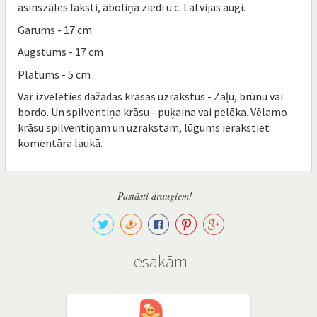
asinszāles laksti, āboliņa ziedi u.c. Latvijas augi.
Garums - 17 cm
Augstums - 17 cm
Platums - 5 cm
Var izvēlēties dažādas krāsas uzrakstus - Zaļu, brūnu vai
bordo. Un spilventiņa krāsu - puķaina vai pelēka. Vēlamo
krāsu spilventiņam un uzrakstam, lūgums ierakstiet
komentāra laukā.
Pastāsti draugiem!
Iesakām