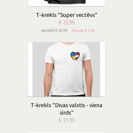
T-krekls "Super vectēvs"
€ 15.99
iepriekš € 18.99
ietaupi € 3.00
T-krekls "Divas valstis - viena
sirds"
€ 15.99