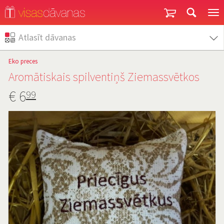
Garantija un atgriešana
Atlasīt dāvanas
Eko preces
Aromātiskais spilventiņš Ziemassvētkos
€
6
99