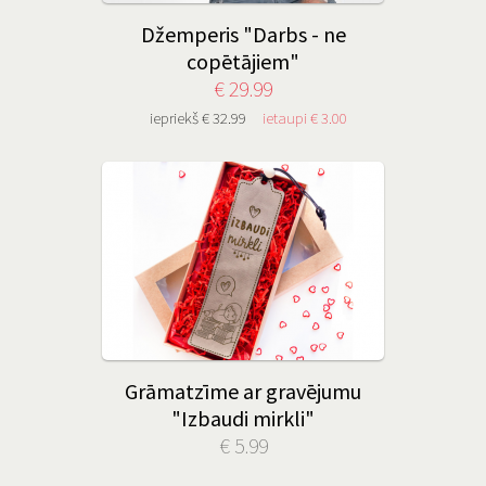
Džemperis "Darbs - ne
copētājiem"
€ 29.99
iepriekš € 32.99
ietaupi € 3.00
Grāmatzīme ar gravējumu
"Izbaudi mirkli"
€ 5.99