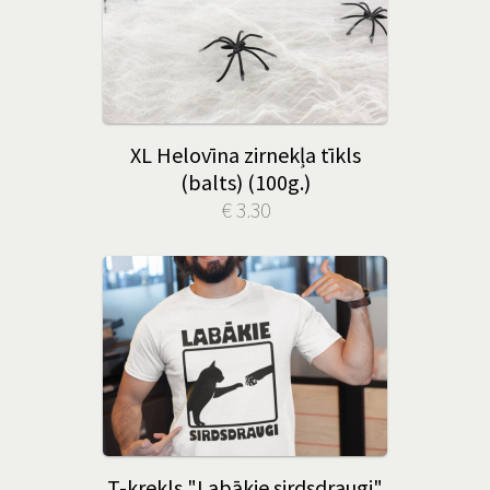
XL Helovīna zirnekļa tīkls
(balts) (100g.)
€ 3.30
T-krekls "Labākie sirdsdraugi"