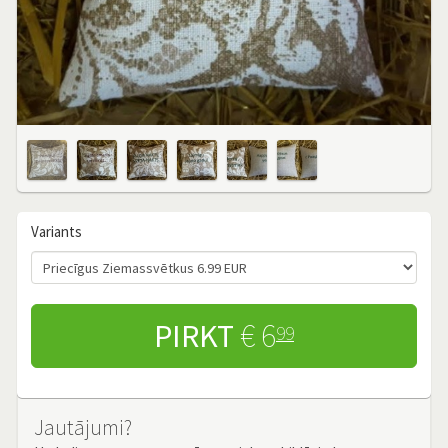
Variants
PIRKT
€ 6
99
Jautājumi?