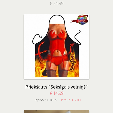
€ 24.99
Priekšauts "Seksīgais velniņš"
€ 14.99
iepriekš € 16.99
ietaupi € 2.00