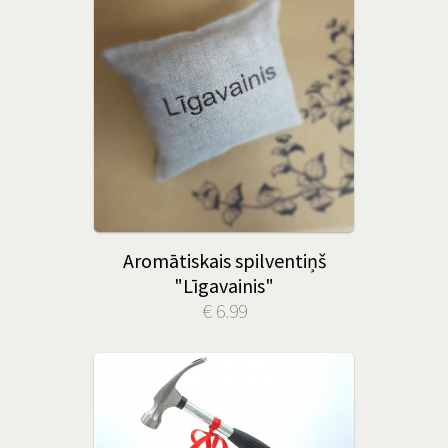
Aromātiskais spilventiņš
"Līgavainis"
€ 6.99