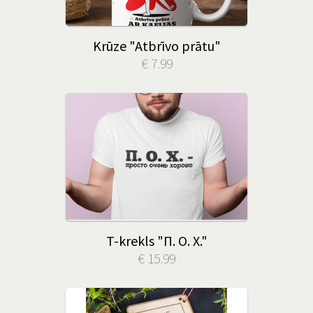
Krūze "Atbrīvo prātu"
€ 7.99
T-krekls "П. О. X."
€ 15.99