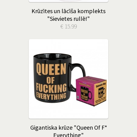
Krūzītes un lācīša komplekts
"Sievietes rullē!"
€ 15.99
Gigantiska krūze "Queen Of F*
Everything"