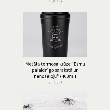
€ 29.99
Metāla termosa krūze "Esmu
palaidnīgo sarakstā un
nenožēloju" (400ml)
€ 15.50