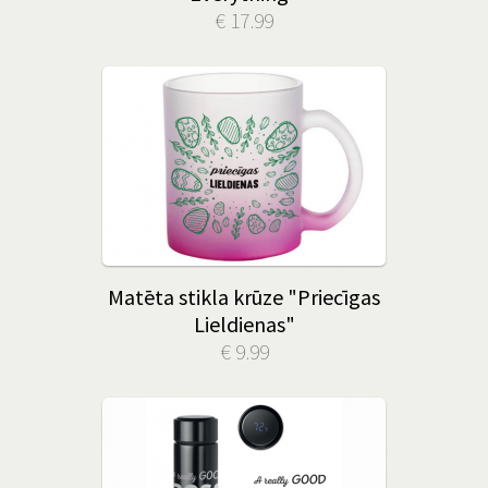
€ 17.99
Matēta stikla krūze "Priecīgas
Lieldienas"
€ 9.99