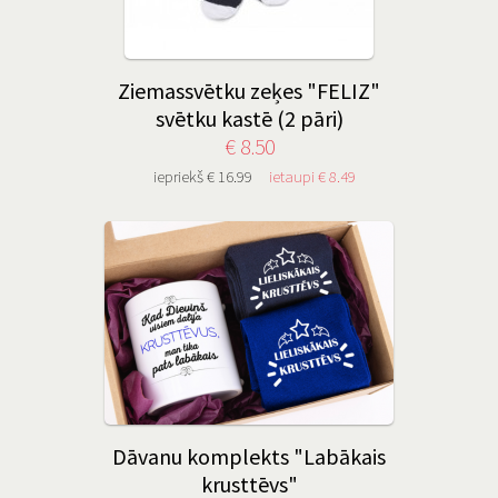
Ziemassvētku zeķes "FELIZ"
svētku kastē (2 pāri)
€ 8.50
iepriekš € 16.99
ietaupi € 8.49
Dāvanu komplekts "Labākais
krusttēvs"