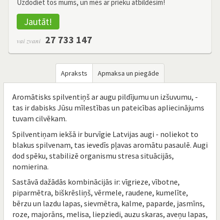
Uzdodiet tos mums, un mēs ar prieku atbildēsim!
Jautāt!
27 733 147
vai zvani
Apraksts
Apmaksa un piegāde
Aromātisks spilventiņš ar augu pildījumu un izšuvumu, -
tas ir dabisks Jūsu mīlestības un pateicības apliecinājums
tuvam cilvēkam.
Spilventiņam iekšā ir burvīgie Latvijas augi - noliekot to
blakus spilvenam, tas ievedīs pļavas aromātu pasaulē. Augi
dod spēku, stabilizē organismu stresa situācijās,
nomierina.
Sastāvā dažādās kombinācijās ir: vīgrieze, vībotne,
piparmētra, biškrēsliņš, vērmele, raudene, kumelīte,
bērzu un lazdu lapas, sievmētra, kalme, paparde, jasmīns,
roze, majorāns, melisa, liepziedi, auzu skaras, aveņu lapas,