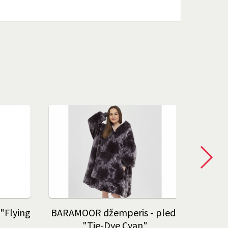
"Flying
BARAMOOR džemperis - pleds
K
"Tie-Dye Cyan"
dāvinā