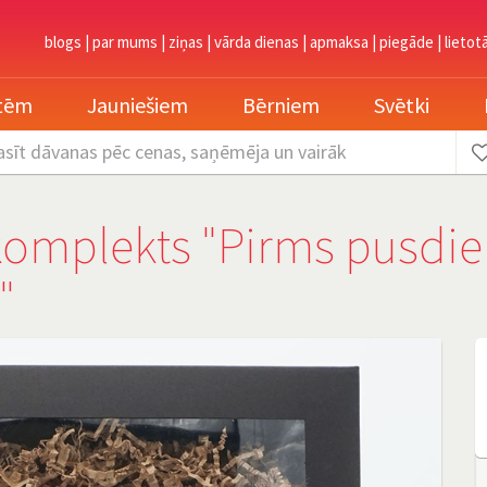
blogs
|
par mums
|
ziņas
|
vārda dienas
|
apmaksa
|
piegāde
|
lietot
etēm
Jauniešiem
Bērniem
Svētki
asīt dāvanas
pēc cenas, saņēmēja un vairāk
omplekts "Pirms pusdi
"