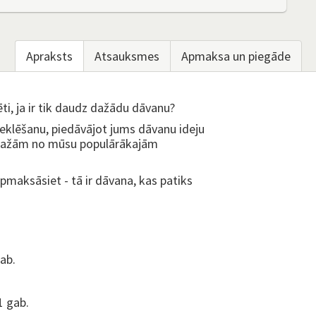
Apraksts
Atsauksmes
Apmaksa un piegāde
tēti, ja ir tik daudz dažādu dāvanu?
eklēšanu, piedāvājot jums dāvanu ideju
 dažām no mūsu populārākajām
maksāsiet - tā ir dāvana, kas patiks
ab.
1 gab.