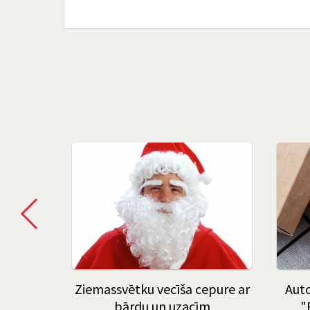
 "Agri
Ziemassvētku vecīša cepure ar
Auto
mbrī"
bārdu un uzacīm
"