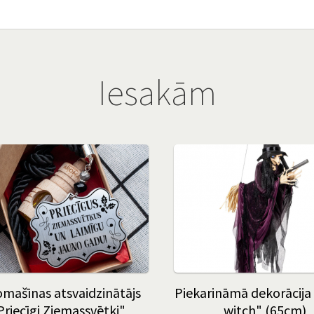
Iesakām
mašīnas atsvaidzinātājs
Piekarināmā dekorācija 
Priecīgi Ziemassvētki"
witch" (65cm)