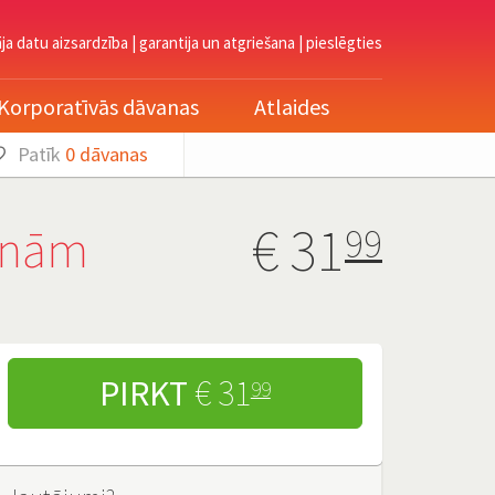
āja datu aizsardzība
|
garantija un atgriešana
|
pieslēgties
Korporatīvās dāvanas
Atlaides
Patīk
0
dāvanas
€
31
enām
99
PIRKT
€ 31
99