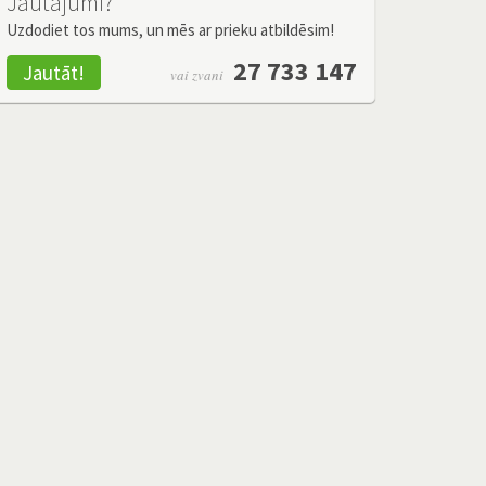
Jautājumi?
Uzdodiet tos mums, un mēs ar prieku atbildēsim!
27 733 147
Jautāt!
vai zvani