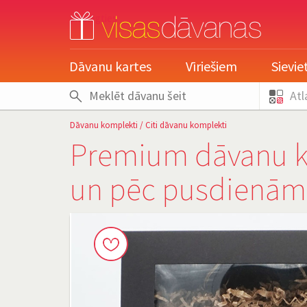
pieslēgties
Dāvanu kartes
Vīriešiem
Sievi
Atl
Dāvanu komplekti
/
Citi dāvanu komplekti
Premium dāvanu k
un pēc pusdienām