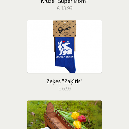
Krūze "Super Mom"
€ 13.99
Zeķes "Zaķītis"
€ 6.99