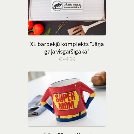
XL barbekjū komplekts "Jāņa
gaļa visgaršīgākā"
€ 44.99