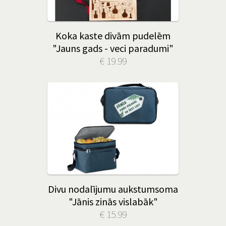
Koka kaste divām pudelēm
"Jauns gads - veci paradumi"
€ 19.99
Divu nodalījumu aukstumsoma
"Jānis zinās vislabāk"
€ 15.99