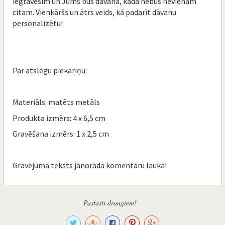
iegravēsim un Jums būs dāvana, kāda nebūs nevienam
citam. Vienkāršs un ātrs veids, kā padarīt dāvanu
personalizētu!
Par atslēgu piekariņu:
Materiāls: matēts metāls
Produkta izmērs: 4 x 6,5 cm
Gravēšana izmērs: 1 x 2,5 cm
Gravējuma teksts jānorāda komentāru laukā!
Pastāsti draugiem!