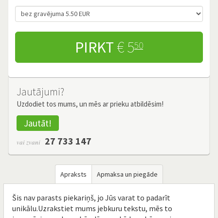
PIRKT
€ 5
50
Jautājumi?
Uzdodiet tos mums, un mēs ar prieku atbildēsim!
Jautāt!
27 733 147
vai zvani
Apraksts
Apmaksa un piegāde
Šis nav parasts piekariņš, jo Jūs varat to padarīt
unikālu.Uzrakstiet mums jebkuru tekstu, mēs to