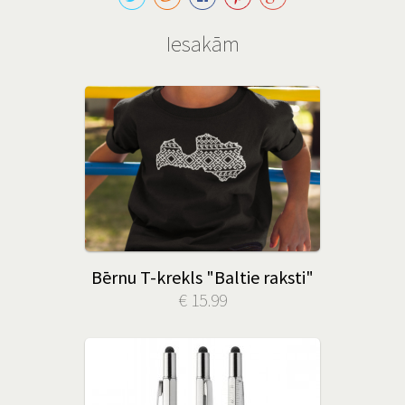
Iesakām
Bērnu T-krekls "Baltie raksti"
€ 15.99