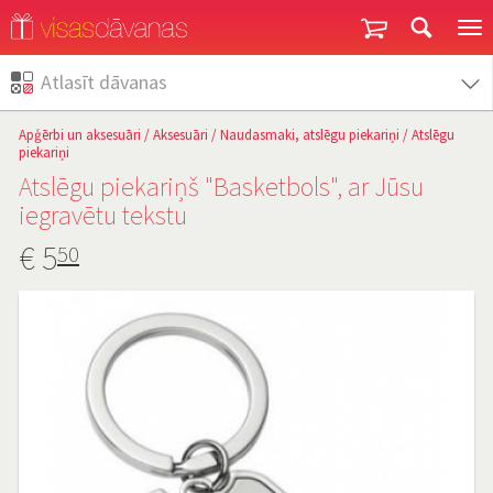
Garantija un atgriešana
Atlasīt dāvanas
Apģērbi un aksesuāri
/
Aksesuāri
/
Naudasmaki, atslēgu piekariņi
/
Atslēgu
piekariņi
Atslēgu piekariņš "Basketbols", ar Jūsu
iegravētu tekstu
€
5
50