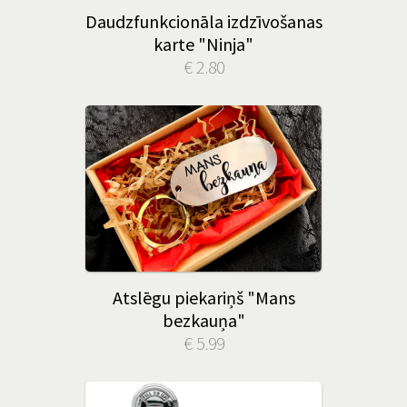
Daudzfunkcionāla izdzīvošanas
karte "Ninja"
€ 2.80
Atslēgu piekariņš "Mans
bezkauņa"
€ 5.99