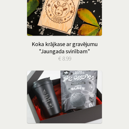
Koka krājkase ar gravējumu
"Jaungada svinībam"
€ 8.99