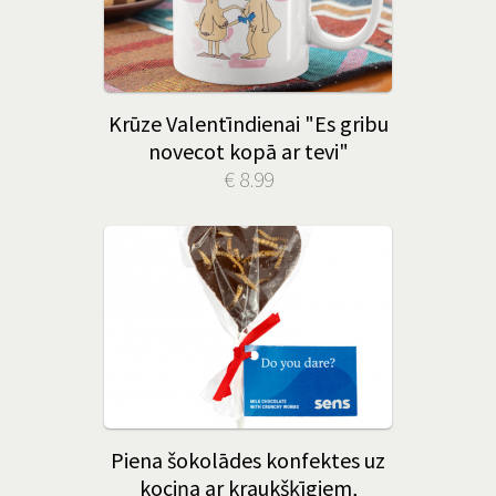
Krūze Valentīndienai "Es gribu
novecot kopā ar tevi"
€ 8.99
Piena šokolādes konfektes uz
kociņa ar kraukšķīgiem,