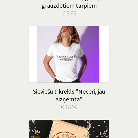
grauzdētiem tārpiem
€ 3.99
Sieviešu t-krekls "Neceri, jau
aizņemta"
€ 16.99