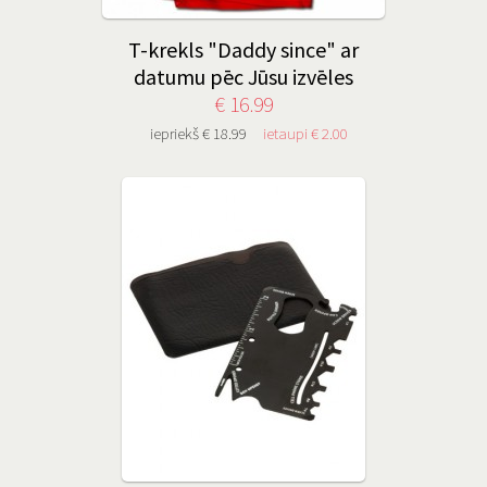
T-krekls "Daddy since" ar
datumu pēc Jūsu izvēles
€ 16.99
iepriekš € 18.99
ietaupi € 2.00