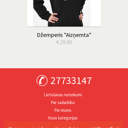
Džemperis "Aizņemta"
€ 29.99
27733147
Lietošanas noteikumi
Par sadarbību
Par mums
Visas kategorijas
Personība