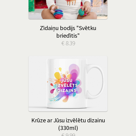
Zīdaiņu bodijs "Svētku
briedītis"
€ 8.39
Krūze ar Jūsu izvēlētu dizainu
(330ml)
€ 9.99