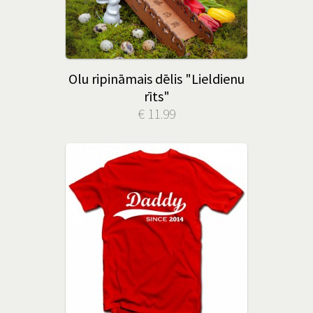
Olu ripināmais dēlis "Lieldienu
rīts"
€ 11.99