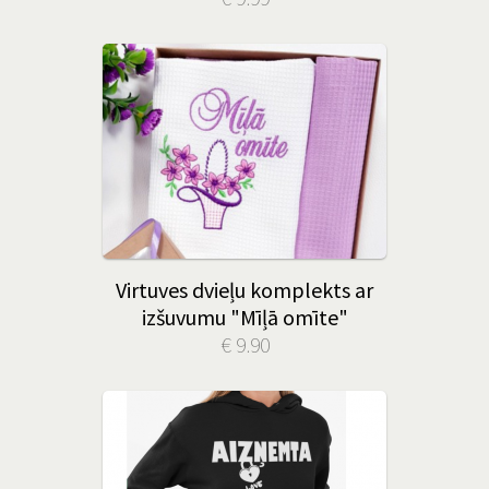
Virtuves dvieļu komplekts ar
izšuvumu "Mīļā omīte"
€ 9.90