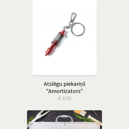
Atslēgu piekariņš
"Amortizators"
€ 4.99