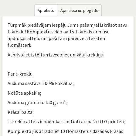
Apraksts
Apmaksa un piegāde
Turpmāk piedāvājam iespēju Jums pašam/ai izkrāsot savu
t-kreklu! Komplektu veido balts T-krekls ar mūsu
apdrukas attēlu un īpaši tam paredzēti tekstila
flomāsteri.
Atbrīvojiet iztēli un izvedojiet unikālu krekliņu!
Par t-kreklu:
Auduma sastāvs: 100% kokvilna;
Nošūta apkakle;
Auduma gramma: 150 g / m²;
Krāsa: balta;
T-krekla attēls ir apdrukāts ar tinti ar īpašu DTG printeri;
Komplektā jūs atradīsiet 10 flomasterus dažādās krāsās