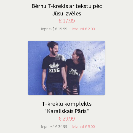
Bērnu T-krekls ar tekstu pēc
Jūsu izvēles
€ 17.99
iepriekš € 19.99
ietaupi € 2.00
T-kreklu komplekts
"Karaliskais Pāris"
€ 29.99
iepriekš € 34.99
ietaupi € 5.00