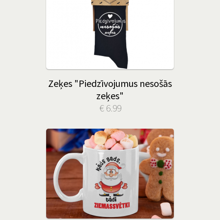
Zeķes "Piedzīvojumus nesošās
zeķes"
€ 6.99