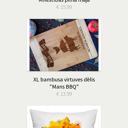
€ 15.99
XL bambusa virtuves dēlis
"Mans BBQ"
€ 13.99