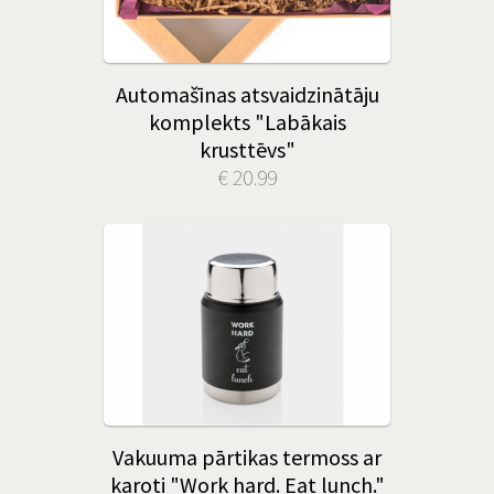
Automašīnas atsvaidzinātāju
komplekts "Labākais
krusttēvs"
€ 20.99
Vakuuma pārtikas termoss ar
karoti "Work hard. Eat lunch."