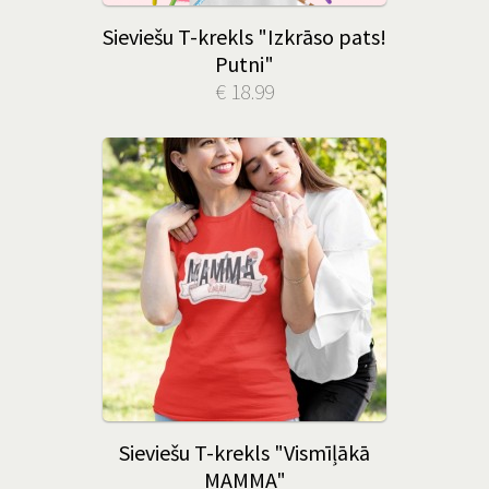
Sieviešu T-krekls "Izkrāso pats!
Putni"
€ 18.99
Sieviešu T-krekls "Vismīļākā
MAMMA"