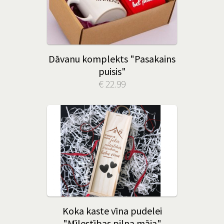
Dāvanu komplekts "Pasakains
puisis"
€ 22.99
Koka kaste vīna pudelei
"Mīlestības pilna māja"