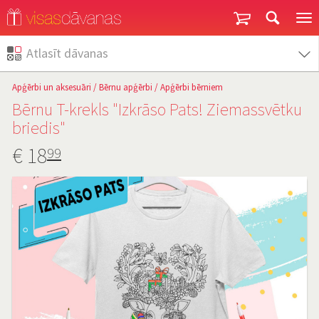
Garantija un atgriešana
Atlasīt dāvanas
Apģērbi un aksesuāri
/
Bērnu apģērbi
/
Apģērbi bērniem
Bērnu T-krekls "Izkrāso Pats! Ziemassvētku
briedis"
€
18
99