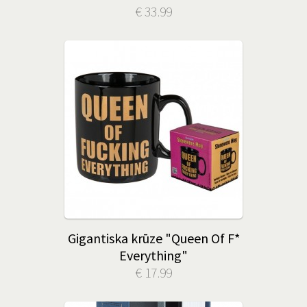
€ 33.99
Gigantiska krūze "Queen Of F*
Everything"
€ 17.99