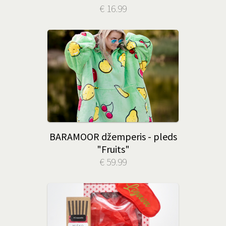
€ 16.99
BARAMOOR džemperis - pleds
"Fruits"
€ 59.99