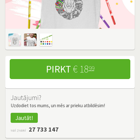
PIRKT
€ 18
99
Jautājumi?
Uzdodiet tos mums, un mēs ar prieku atbildēsim!
Jautāt!
27 733 147
vai zvani