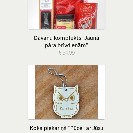
Dāvanu komplekts "Jaunā
pāra brīvdienām"
€ 34.99
Koka piekariņš "Pūce" ar Jūsu