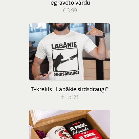
iegravēto vārdu
€ 3.99
T-krekls "Labākie sirdsdraugi"
€ 15.99