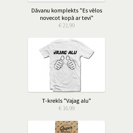
Dāvanu komplekts "Es vēlos
novecot kopā ar tevi"
€ 21.99
T-krekls "Vajag alu"
€ 16.99