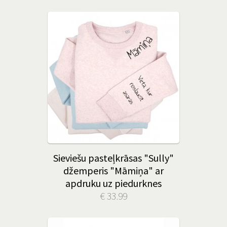
Sieviešu pasteļkrāsas "Sully"
džemperis "Māmiņa" ar
apdruku uz piedurknes
€ 33.99