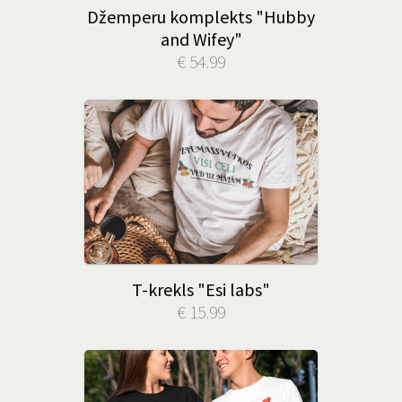
Džemperu komplekts "Hubby
and Wifey"
€ 54.99
T-krekls "Esi labs"
€ 15.99