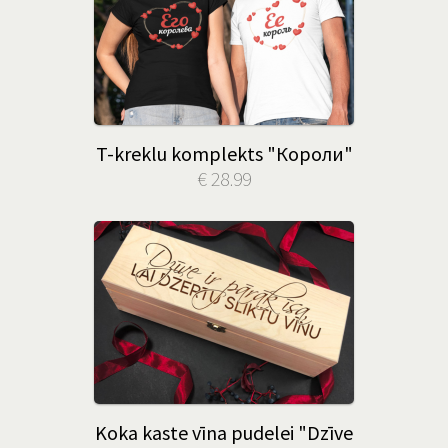
T-kreklu komplekts "Короли"
€ 28.99
Koka kaste vīna pudelei "Dzīve