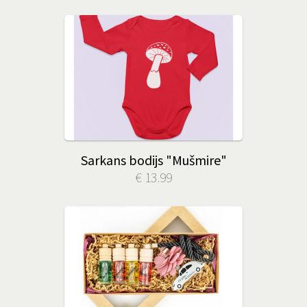
Sarkans bodijs "Mušmire"
€ 13.99