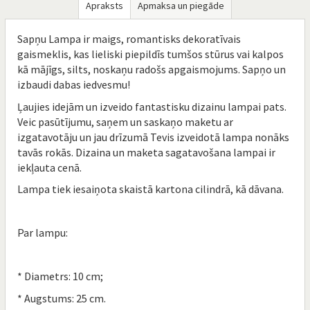
Apraksts
Apmaksa un piegāde
Sapņu Lampa ir maigs, romantisks dekoratīvais
gaismeklis, kas lieliski piepildīs tumšos stūrus vai kalpos
kā mājīgs, silts, noskaņu radošs apgaismojums. Sapņo un
izbaudi dabas iedvesmu!
Ļaujies idejām un izveido fantastisku dizainu lampai pats.
Veic pasūtījumu, saņem un saskaņo maketu ar
izgatavotāju un jau drīzumā Tevis izveidotā lampa nonāks
tavās rokās. Dizaina un maketa sagatavošana lampai ir
iekļauta cenā.
Lampa tiek iesaiņota skaistā kartona cilindrā, kā dāvana.
Par lampu:
* Diametrs: 10 cm;
* Augstums: 25 cm.