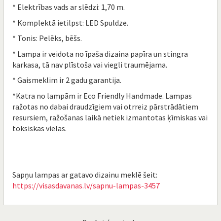
* Elektrības vads ar slēdzi: 1,70 m.
* Komplektā ietilpst: LED Spuldze.
* Tonis: Pelēks, bēšs.
* Lampa ir veidota no īpaša dizaina papīra un stingra
karkasa, tā nav plīstoša vai viegli traumējama.
* Gaismeklim ir 2 gadu garantija.
*Katra no lampām ir Eco Friendly Handmade. Lampas
ražotas no dabai draudzīgiem vai otrreiz pārstrādātiem
resursiem, ražošanas laikā netiek izmantotas ķīmiskas vai
toksiskas vielas.
Sapņu lampas ar gatavo dizainu meklē šeit:
https://visasdavanas.lv/sapnu-lampas-3457