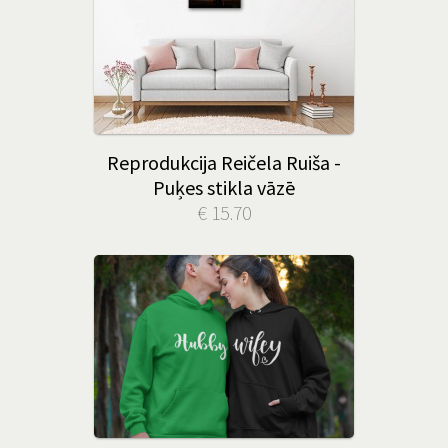
Reprodukcija Reičela Ruiša -
Puķes stikla vāzē
€ 15.70