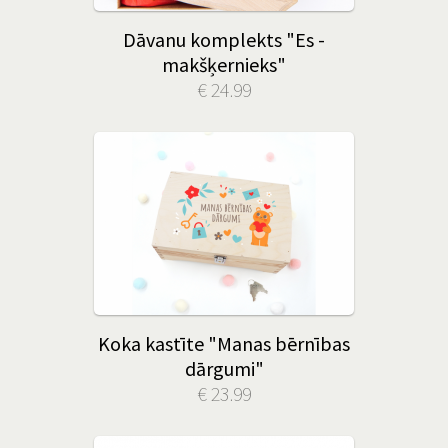
Dāvanu komplekts "Es -
makšķernieks"
€ 24.99
Koka kastīte "Manas bērnības
dārgumi"
€ 23.99