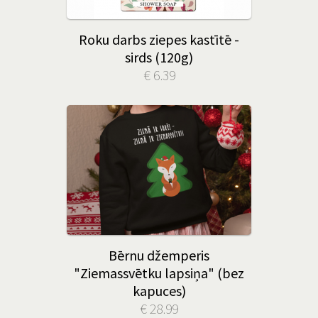
Roku darbs ziepes kastītē -
sirds (120g)
€ 6.39
Bērnu džemperis
"Ziemassvētku lapsiņa" (bez
kapuces)
€ 28.99