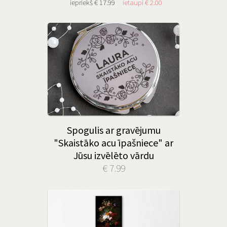
iepriekš € 17.99
ietaupi € 2.00
Spogulis ar gravējumu
"Skaistāko acu īpašniece" ar
Jūsu izvēlēto vārdu
€ 7.99