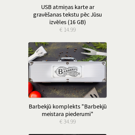
USB atmiņas karte ar
gravēšanas tekstu pēc Jūsu
izvēles (16 GB)
€ 14.99
Barbekjū komplekts "Barbekjū
meistara piederumi"
€ 34.99