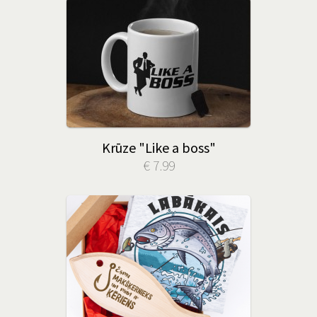
Krūze "Like a boss"
€ 7.99