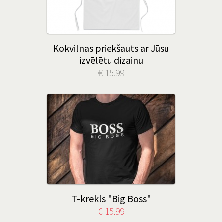
Kokvilnas priekšauts ar Jūsu
izvēlētu dizainu
€ 15.99
T-krekls "Big Boss"
€ 15.99