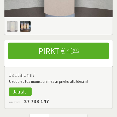
PIRKT
€ 40
00
Jautājumi?
Uzdodiet tos mums, un mēs ar prieku atbildēsim!
Jautāt!
27 733 147
vai zvani