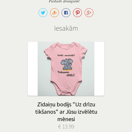
Pastāsti draugiem!
Iesakām
Zīdaiņu bodijs "Uz drīzu
tikšanos" ar Jūsu izvēlētu
mēnesi
€ 13.99