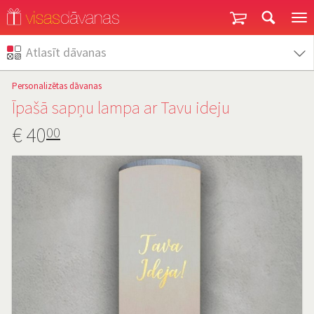
Garantija un atgriešana
Atlasīt dāvanas
Personalizētas dāvanas
Īpašā sapņu lampa ar Tavu ideju
€
40
00