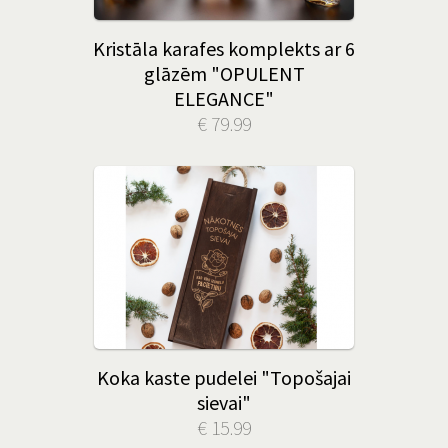
Kristāla karafes komplekts ar 6
glāzēm "OPULENT
ELEGANCE"
€ 79.99
Koka kaste pudelei "Topošajai
sievai"
€ 15.99