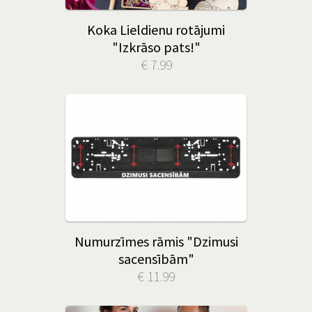
Koka Lieldienu rotājumi
"Izkrāso pats!"
€ 7.99
Numurzīmes rāmis "Dzimusi
sacensībām"
€ 11.99