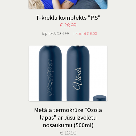
T-kreklu komplekts "P.S"
€ 28.99
iepriekš € 34.99
ietaupi € 6.00
Metāla termokrūze "Ozola
lapas" ar Jūsu izvēlētu
nosaukumu (500ml)
€ 18.99