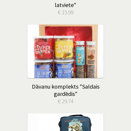
latviete"
€ 15.99
Dāvanu komplekts "Saldais
gardēdis"
€ 29.74