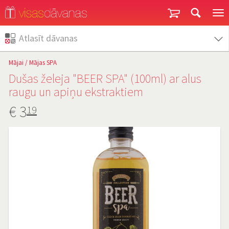
Garantija un atgriešana
Atlasīt dāvanas
Mājai
/
Mājas SPA
Dušas želeja "BEER SPA" (100ml) ar alus
raugu un apiņu ekstraktiem
€
3
19