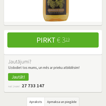
PIRKT
€ 3
19
Jautājumi?
Uzdodiet tos mums, un mēs ar prieku atbildēsim!
Jautāt!
27 733 147
vai zvani
Apraksts
Apmaksa un piegāde