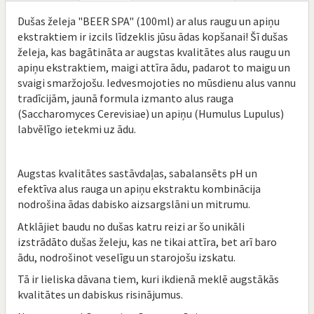
Dušas želeja "BEER SPA" (100ml) ar alus raugu un apiņu
ekstraktiem ir izcils līdzeklis jūsu ādas kopšanai! Šī dušas
želeja, kas bagātināta ar augstas kvalitātes alus raugu un
apiņu ekstraktiem, maigi attīra ādu, padarot to maigu un
svaigi smaržojošu. Iedvesmojoties no mūsdienu alus vannu
tradīcijām, jaunā formula izmanto alus rauga
(Saccharomyces Cerevisiae) un apiņu (Humulus Lupulus)
labvēlīgo ietekmi uz ādu.
Augstas kvalitātes sastāvdaļas, sabalansēts pH un
efektīva alus rauga un apiņu ekstraktu kombinācija
nodrošina ādas dabisko aizsargslāni un mitrumu.
Atklājiet baudu no dušas katru reizi ar šo unikāli
izstrādāto dušas želeju, kas ne tikai attīra, bet arī baro
ādu, nodrošinot veselīgu un starojošu izskatu.
Tā ir lieliska dāvana tiem, kuri ikdienā meklē augstākās
kvalitātes un dabiskus risinājumus.