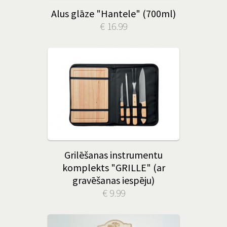
Alus glāze "Hantele" (700ml)
€ 16.99
Grilēšanas instrumentu
komplekts "GRILLE" (ar
gravēšanas iespēju)
€ 9.99