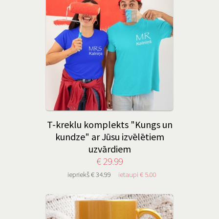
T-kreklu komplekts "Kungs un
kundze" ar Jūsu izvēlētiem
uzvārdiem
€ 29.99
iepriekš € 34.99
ietaupi € 5.00