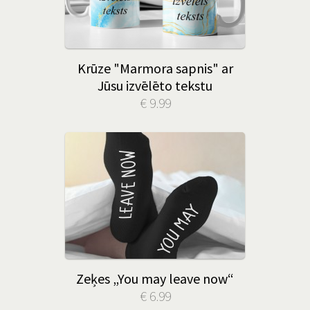
Krūze "Marmora sapnis" ar
Jūsu izvēlēto tekstu
€ 9.99
Zeķes „You may leave now“
€ 6.99