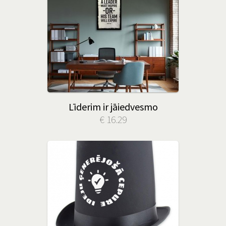
Līderim ir jāiedvesmo
€ 16.29