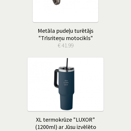
Metāla pudeļu turētājs
"Trīsriteņu motocikls"
€ 41.99
XL termokrūze "LUXOR"
(1200ml) ar Jūsu izvēlēto