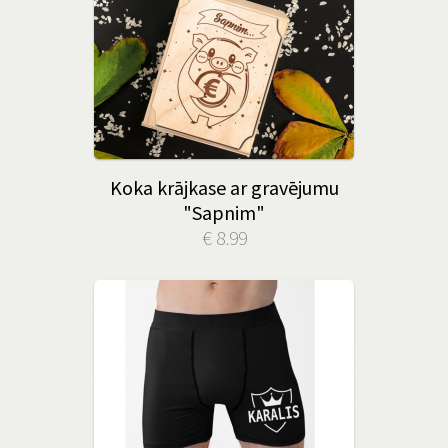
Koka krājkase ar gravējumu
"Sapnim"
€ 8.99