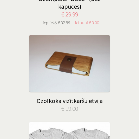
kapuces)
€ 29.99
iepriekš € 32.99
ietaupi € 3.00
Ozolkoka vizītkaršu etvija
€ 19.00