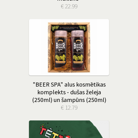
€ 22.99
"BEER SPA" alus kosmētikas
komplekts - dušas želeja
(250ml) un šampūns (250ml)
€ 12.79