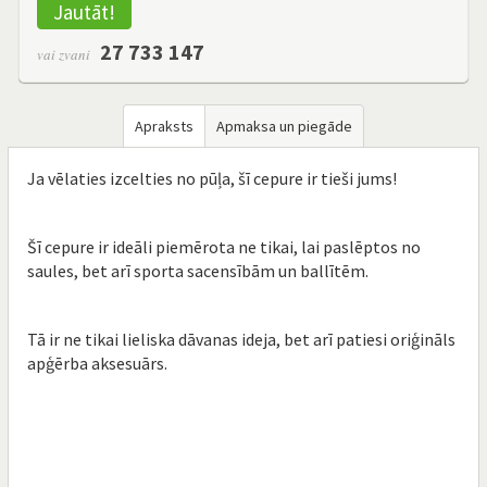
Jautāt!
27 733 147
vai zvani
Apraksts
Apmaksa un piegāde
Ja vēlaties izcelties no pūļa, šī cepure ir tieši jums!
Šī cepure ir ideāli piemērota ne tikai, lai paslēptos no
saules, bet arī sporta sacensībām un ballītēm.
Tā ir ne tikai lieliska dāvanas ideja, bet arī patiesi oriģināls
apģērba aksesuārs.