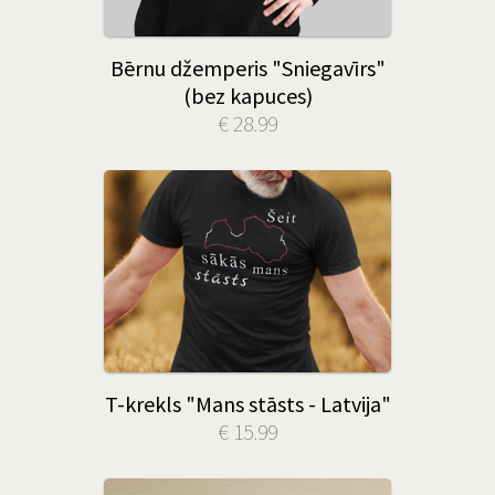
Bērnu džemperis "Sniegavīrs"
(bez kapuces)
€ 28.99
T-krekls "Mans stāsts - Latvija"
€ 15.99