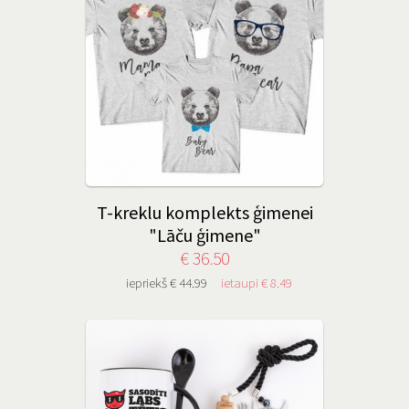
T-kreklu komplekts ģimenei
"Lāču ģimene"
€ 36.50
iepriekš € 44.99
ietaupi € 8.49