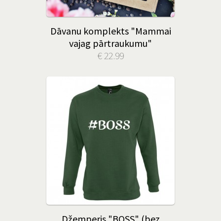
Dāvanu komplekts "Mammai
vajag pārtraukumu"
€ 22.99
Džemperis "BOSS" (bez