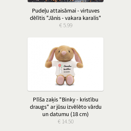
Pudeļu attaisāmai - virtuves
dēlītis "Jānis - vakara karalis"
€ 5.99
Plīša zaķis "Binky - kristību
draugs" ar jūsu izvēlēto vārdu
un datumu (18 cm)
€ 14.50