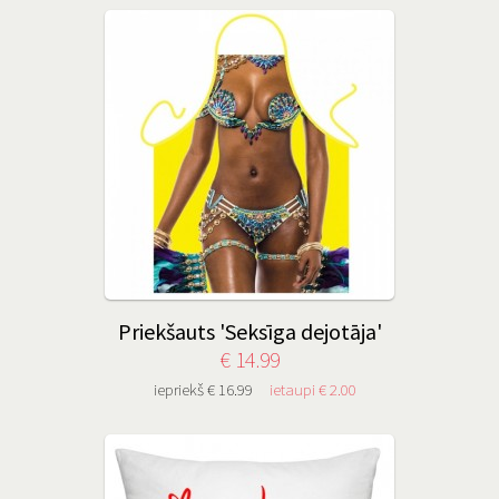
Priekšauts 'Seksīga dejotāja'
€ 14.99
iepriekš € 16.99
ietaupi € 2.00