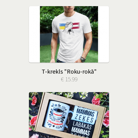
T-krekls "Roku-rokā"
€ 15.99