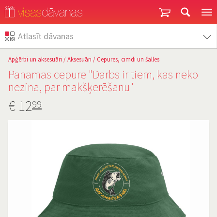
Garantija un atgriešana
Atlasīt dāvanas
Apģērbi un aksesuāri
/
Aksesuāri
/
Cepures, cimdi un šalles
Panamas cepure "Darbs ir tiem, kas neko
nezina, par makšķerēšanu"
€
12
99