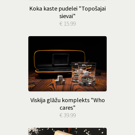
Koka kaste pudelei "Topošajai
sievai"
€ 15.99
Viskija glāžu komplekts "Who
cares"
€ 39.99