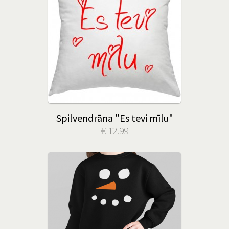
Spilvendrāna "Es tevi mīlu"
€ 12.99