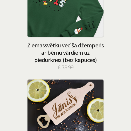
Ziemassvētku vecīša džemperis
ar bērnu vārdiem uz
piedurknes (bez kapuces)
€ 38.99