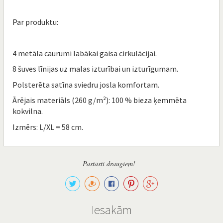
Par produktu:
4 metāla caurumi labākai gaisa cirkulācijai.
8 šuves līnijas uz malas izturībai un izturīgumam.
Polsterēta satīna sviedru josla komfortam.
Ārējais materiāls (260 g/m²): 100 % bieza ķemmēta
kokvilna.
Izmērs: L/XL = 58 cm.
Pastāsti draugiem!
Iesakām