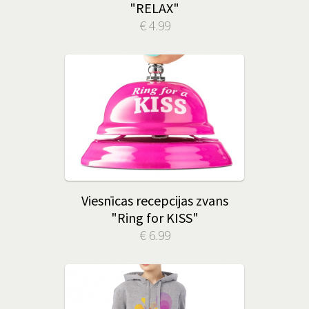
"RELAX"
€ 4.99
Viesnīcas recepcijas zvans
"Ring for KISS"
€ 6.99