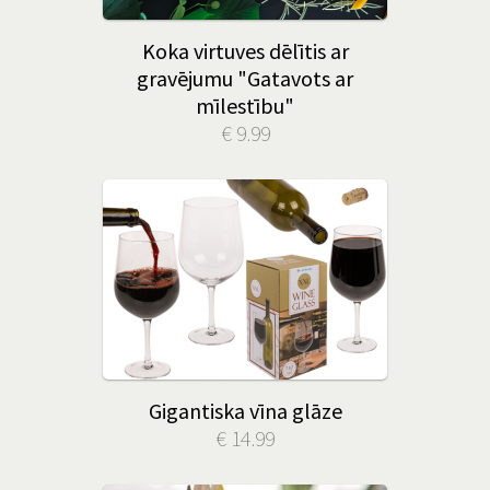
Koka virtuves dēlītis ar
gravējumu "Gatavots ar
mīlestību"
€ 9.99
Gigantiska vīna glāze
€ 14.99