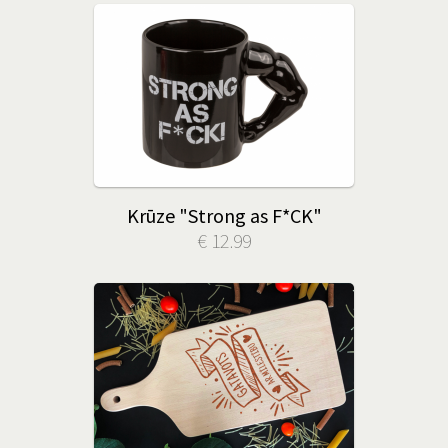
Krūze "Strong as F*CK"
€ 12.99