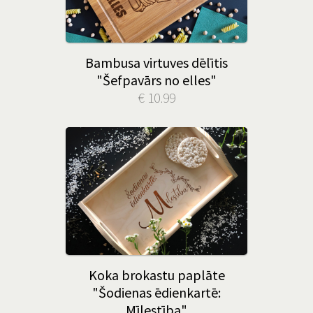
Bambusa virtuves dēlītis
"Šefpavārs no elles"
€ 10.99
Koka brokastu paplāte
"Šodienas ēdienkartē:
Mīlestība"