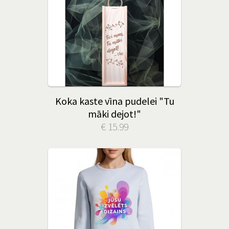
Koka kaste vīna pudelei "Tu
māki dejot!"
€ 15.99