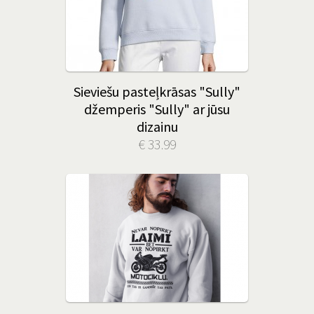
Sieviešu pasteļkrāsas "Sully"
džemperis "Sully" ar jūsu
dizainu
€ 33.99