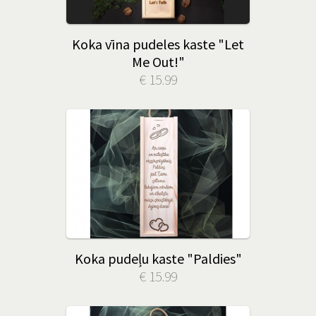
Koka vīna pudeles kaste "Let
Me Out!"
€ 15.99
Koka pudeļu kaste "Paldies"
€ 15.99