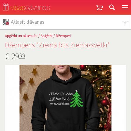
Garantija un atgriešana
Atlasīt dāvanas
Apģērbi un aksesuāri
/
Apģērbi
/
Džemperi
Džemperis "Ziemā būs Ziemassvētki"
€
29
99