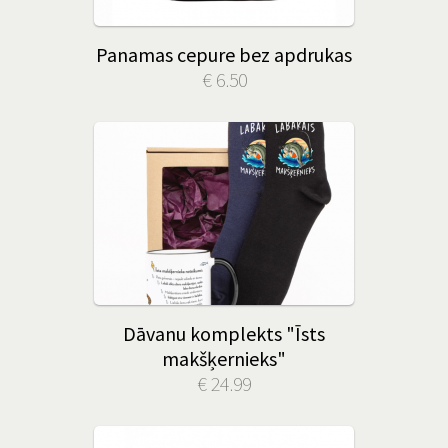
Panamas cepure bez apdrukas
€ 6.50
Dāvanu komplekts "Īsts
makšķernieks"
€ 24.99