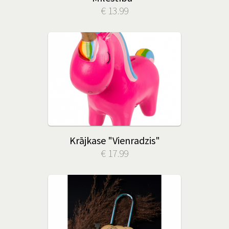
€ 13.99
Krājkase "Vienradzis"
€ 17.99