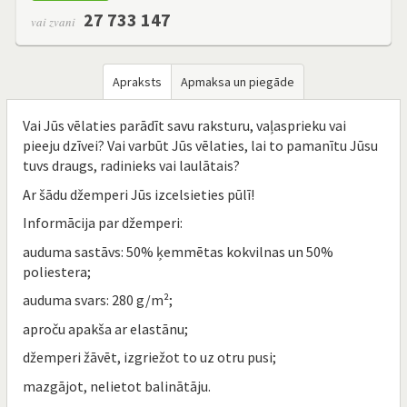
27 733 147
vai zvani
Apraksts
Apmaksa un piegāde
Vai Jūs vēlaties parādīt savu raksturu, vaļasprieku vai
pieeju dzīvei? Vai varbūt Jūs vēlaties, lai to pamanītu Jūsu
tuvs draugs, radinieks vai laulātais?
Ar šādu džemperi Jūs izcelsieties pūlī!
Informācija par džemperi:
auduma sastāvs: 50% ķemmētas kokvilnas un 50%
poliestera;
auduma svars: 280 g/m²;
aproču apakša ar elastānu;
džemperi žāvēt, izgriežot to uz otru pusi;
mazgājot, nelietot balinātāju.