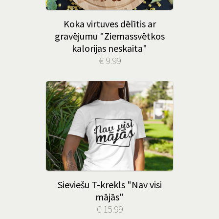
Koka virtuves dēlītis ar
gravējumu "Ziemassvētkos
kalorijas neskaita"
€ 9.99
Sieviešu T-krekls "Nav visi
mājās"
€ 15.99