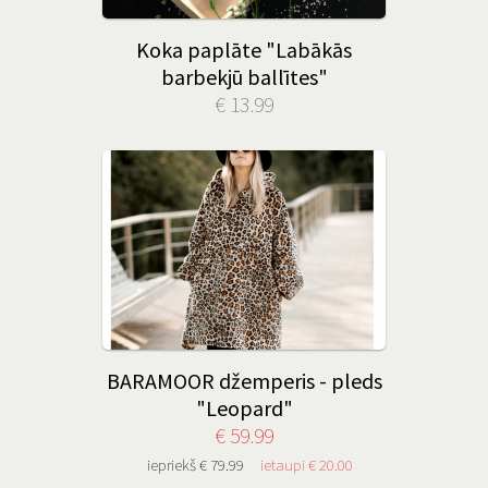
Koka paplāte "Labākās
barbekjū ballītes"
€ 13.99
BARAMOOR džemperis - pleds
"Leopard"
€ 59.99
iepriekš € 79.99
ietaupi € 20.00