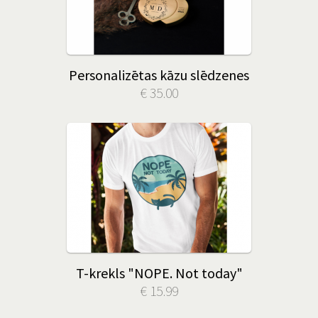
Personalizētas kāzu slēdzenes
€ 35.00
T-krekls "NOPE. Not today"
€ 15.99