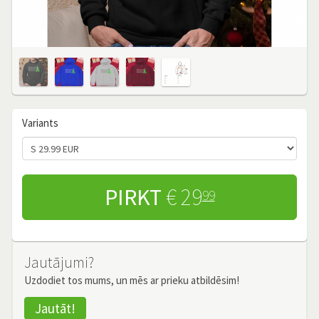
Variants
PIRKT
€ 29
99
Jautājumi?
Uzdodiet tos mums, un mēs ar prieku atbildēsim!
Jautāt!