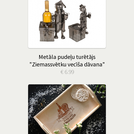
Metāla pudeļu turētājs
"Ziemassvētku vecīša dāvana"
€ 6.99