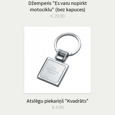
Džemperis "Es varu nopirkt
motociklu" (bez kapuces)
€ 29.99
Atslēgu piekariņš "Kvadrāts"
€ 4.99