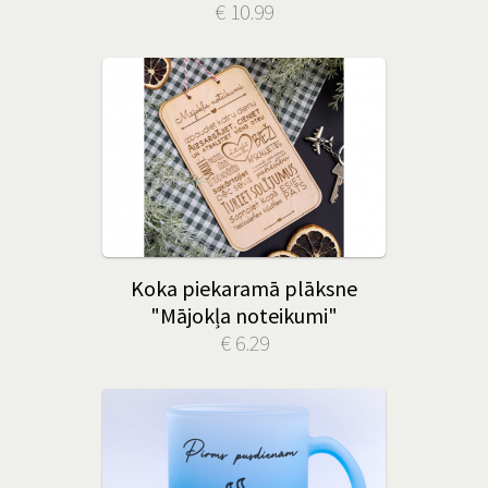
€ 10.99
Koka piekaramā plāksne
"Mājokļa noteikumi"
€ 6.29