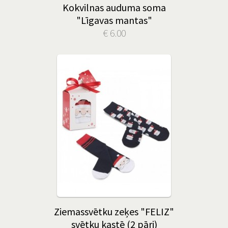
Kokvilnas auduma soma
"Līgavas mantas"
€ 6.00
Ziemassvētku zeķes "FELIZ"
svētku kastē (2 pāri)