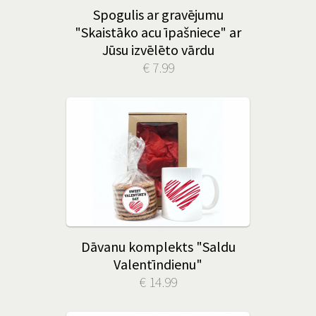
Spogulis ar gravējumu
"Skaistāko acu īpašniece" ar
Jūsu izvēlēto vārdu
€ 7.99
Dāvanu komplekts "Saldu
Valentīndienu"
€ 14.99