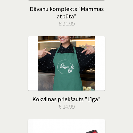
Dāvanu komplekts "Mammas
atpūta"
€ 21.99
Kokvilnas priekšauts "Līga"
€ 14.99