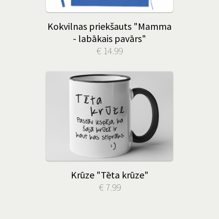
Kokvilnas priekšauts "Mamma
- labākais pavārs"
€ 14.99
Krūze "Tēta krūze"
€ 7.99