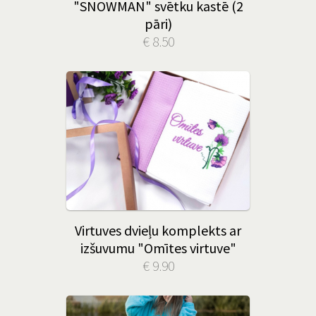
"SNOWMAN" svētku kastē (2
pāri)
€ 8.50
Virtuves dvieļu komplekts ar
izšuvumu "Omītes virtuve"
€ 9.90