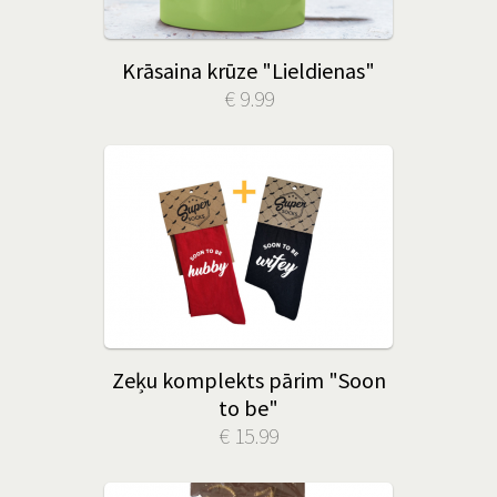
Krāsaina krūze "Lieldienas"
€ 9.99
Zeķu komplekts pārim "Soon
to be"
€ 15.99