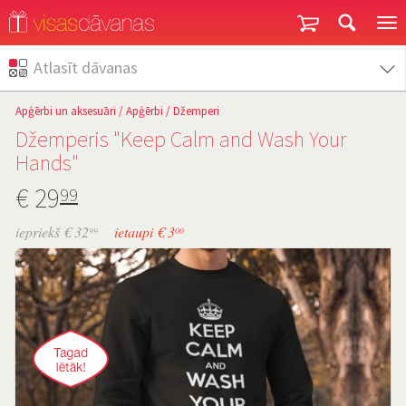
Garantija un atgriešana
Atlasīt dāvanas
Apģērbi un aksesuāri
/
Apģērbi
/
Džemperi
Džemperis "Keep Calm and Wash Your
Hands"
€
29
99
iepriekš € 32
ietaupi € 3
99
00