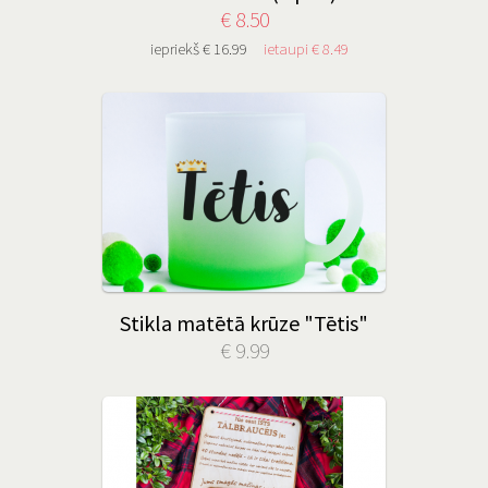
€ 8.50
iepriekš € 16.99
ietaupi € 8.49
Stikla matētā krūze "Tētis"
€ 9.99