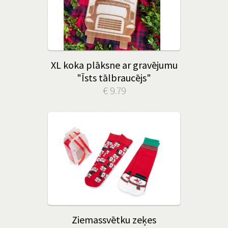
XL koka plāksne ar gravējumu
"Īsts tālbraucējs"
€ 9.79
Ziemassvētku zeķes