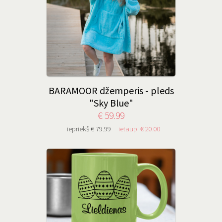
BARAMOOR džemperis - pleds
"Sky Blue"
€ 59.99
iepriekš € 79.99
ietaupi € 20.00