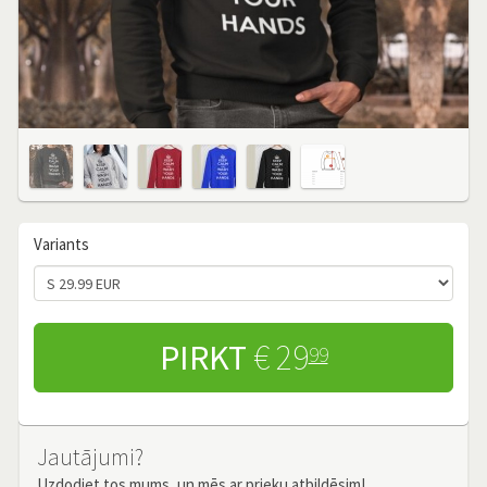
Variants
PIRKT
€ 29
99
Jautājumi?
Uzdodiet tos mums, un mēs ar prieku atbildēsim!