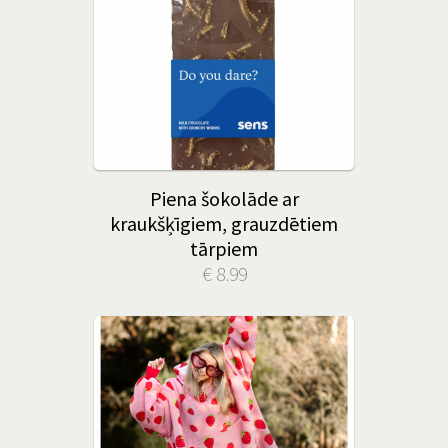
Piena šokolāde ar
kraukšķīgiem, grauzdētiem
tārpiem
€ 8.99