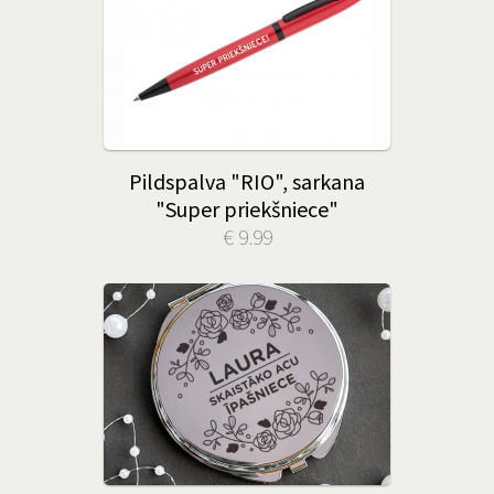
Pildspalva "RIO", sarkana
"Super priekšniece"
€ 9.99