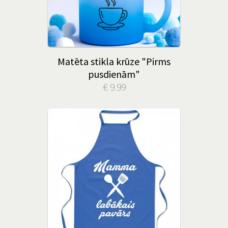
Matēta stikla krūze "Pirms
pusdienām"
€ 9.99