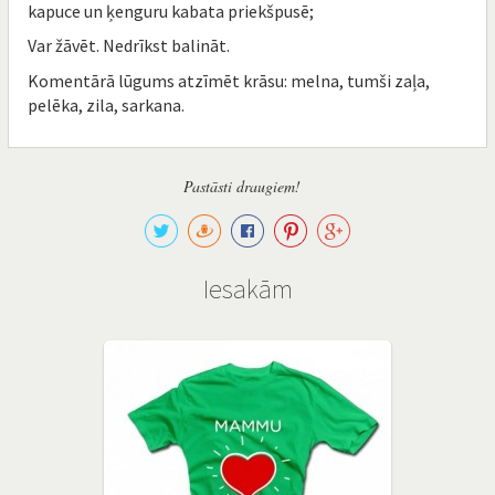
kapuce un ķenguru kabata priekšpusē;
Var žāvēt. Nedrīkst balināt.
Komentārā lūgums atzīmēt krāsu: melna, tumši zaļa,
pelēka, zila, sarkana.
Pastāsti draugiem!
Iesakām