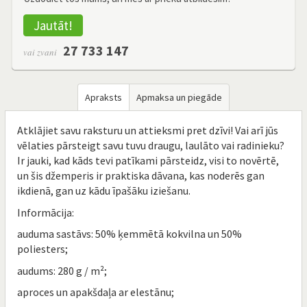
Jautāt!
27 733 147
vai zvani
Apraksts
Apmaksa un piegāde
Atklājiet savu raksturu un attieksmi pret dzīvi! Vai arī jūs
vēlaties pārsteigt savu tuvu draugu, laulāto vai radinieku?
Ir jauki, kad kāds tevi patīkami pārsteidz, visi to novērtē,
un šis džemperis ir praktiska dāvana, kas noderēs gan
ikdienā, gan uz kādu īpašāku iziešanu.
Informācija:
auduma sastāvs: 50% ķemmētā kokvilna un 50%
poliesters;
audums: 280 g / m²;
aproces un apakšdaļa ar elestānu;