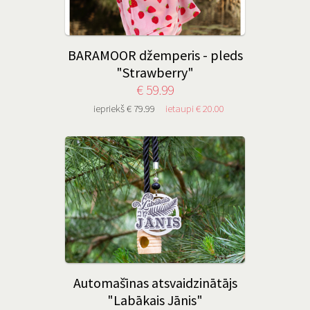
BARAMOOR džemperis - pleds
"Strawberry"
€ 59.99
iepriekš € 79.99
ietaupi € 20.00
Automašīnas atsvaidzinātājs
"Labākais Jānis"