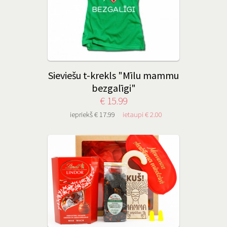
Sieviešu t-krekls "Mīlu mammu
bezgalīgi"
€ 15.99
iepriekš € 17.99
ietaupi € 2.00