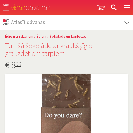
Garantija un atgriešana
Atlasīt dāvanas
Ēdieni un dzērieni
/
Ēdieni
/
Šokolāde un konfektes
Tumšā šokolāde ar kraukšķīgiem,
grauzdētiem tārpiem
€
8
99