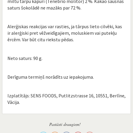
miltu tārpu kāpuri (Tenebrio molitor) 2 %. Kakao sausnas
saturs šokolādē ne mazāks par 72 %.
Alerģiskas reakcijas var rasties, ja tārpus lieto cilvēki, kas
ir alerģiski pret vēžveidīgajiem, moluskiem vai putekļu
ērcēm. Var būt citu riekstu pēdas.
Neto saturs: 90 g.
Derīguma termiņš norādīts uz iepakojuma.
Izplatītājs: SENS FOODS, Putlitzstrasse 16, 10551, Berlīne,
Vācija.
Pastāsti draugiem!