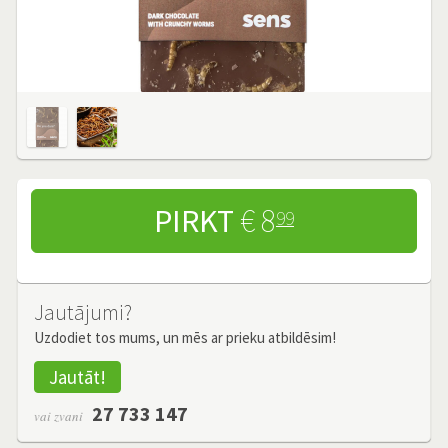
PIRKT
€ 8
99
Jautājumi?
Uzdodiet tos mums, un mēs ar prieku atbildēsim!
Jautāt!
27 733 147
vai zvani