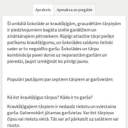
Apraksts
Apmaksa un piegāde
Šī unikālā šokolāde ar kraukšķīgām, grauzdētām tārpiņām
ir piedzīvojumiem bagāta izvēle gardēžiem un
zinātkārajiem pētniekiem. Rūpīgi atlasītie tārpi piešķir
patīkamu kraukšķīgumu, un šokolādes saldums lieliski
sader ar to negaidīto garšu. Šokolādes un tārpu
kombinācija paver durvis uz neparastām garšām un
pieredzi, ļaujot izmēģināt ko pilnīgi jaunu.
Populāri jautājumi par ceptiem tārpiem ar garšvielām:
Kā ēst kraukšķīgus tārpus? Kāda ir to garša?
Kraukšķīgajiem tārpiem ir nedaudz riekstu un sviestaina
garša. Galvenokārt jūtamas garšvielas. Var ēst tārpiņus
čipsu vai riekstu vietā. Tās var arī pārkaisīt uz salātiem vai
risoto.