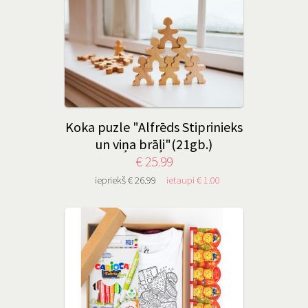
Koka puzle "Alfrēds Stiprinieks
un viņa brāļi"(21gb.)
€ 25.99
iepriekš € 26.99
ietaupi € 1.00