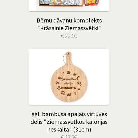
Bērnu dāvanu komplekts
"Krāsainie Ziemassvētki"
€ 22.99
XXL bambusa apaļais virtuves
dēlis "Ziemassvētkos kalorijas
neskaita" (31cm)
€ 17.99