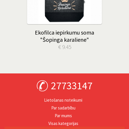
Ekofilca iepirkumu soma
"Šopinga karaliene"
€ 9.45
27733147
Lietošanas noteikumi
Par sadarbību
Par mums
Visas kategorijas