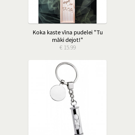
Koka kaste vīna pudelei "Tu
māki dejot!"
€ 15.99