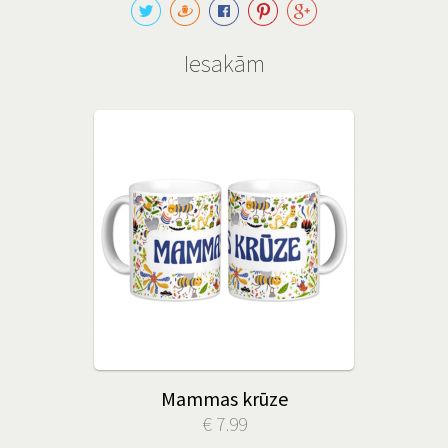
Iesakām
Mammas krūze
€ 7.99