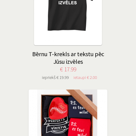
Bērnu T-krekls ar tekstu pēc
Jūsu izvēles
€ 17.99
iepriekš € 19.99
ietaupi € 2.00