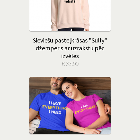
Sieviešu pasteļkrāsas "Sully"
džemperis ar uzrakstu pēc
izvēles
€ 33.99