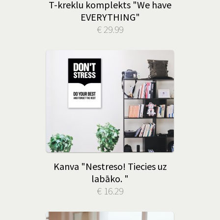
T-kreklu komplekts "We have
EVERYTHING"
€ 29.99
Kanva "Nestreso! Tiecies uz
labāko. "
€ 16.29