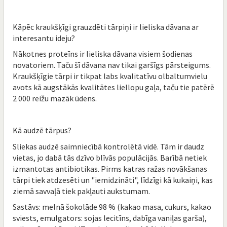
Kāpēc kraukšķīgi grauzdēti tārpiņi ir lieliska dāvana ar
interesantu ideju?
Nākotnes proteīns ir lieliska dāvana visiem šodienas
novatoriem. Taču šī dāvana nav tikai garšīgs pārsteigums.
Kraukšķīgie tārpi ir tikpat labs kvalitatīvu olbaltumvielu
avots kā augstākās kvalitātes liellopu gaļa, taču tie patērē
2 000 reižu mazāk ūdens.
Kā audzē tārpus?
Sliekas audzē saimniecībā kontrolētā vidē. Tām ir daudz
vietas, jo dabā tās dzīvo blīvās populācijās. Barībā netiek
izmantotas antibiotikas. Pirms katras ražas novākšanas
tārpi tiek atdzesēti un "iemidzināti", līdzīgi kā kukaiņi, kas
ziemā savvaļā tiek pakļauti aukstumam.
Sastāvs: melnā šokolāde 98 % (kakao masa, cukurs, kakao
sviests, emulgators: sojas lecitīns, dabīga vaniļas garša),