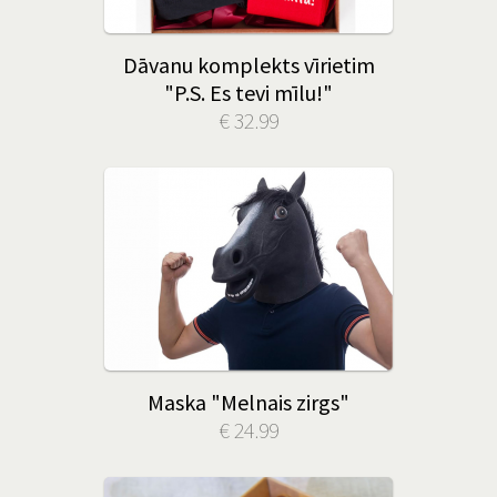
Dāvanu komplekts vīrietim
"P.S. Es tevi mīlu!"
€ 32.99
Maska "Melnais zirgs"
€ 24.99