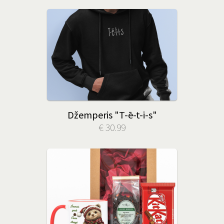
Džemperis "T-ē-t-i-s"
€ 30.99