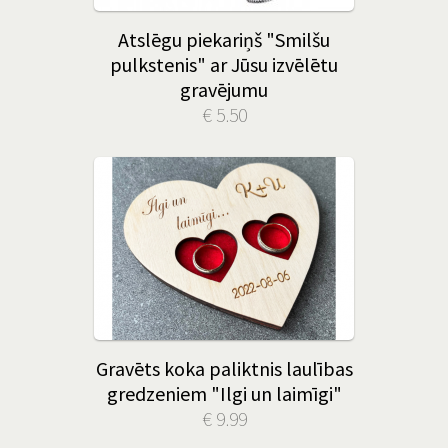
Atslēgu piekariņš "Smilšu
pulkstenis" ar Jūsu izvēlētu
gravējumu
€ 5.50
Gravēts koka paliktnis laulības
gredzeniem "Ilgi un laimīgi"
€ 9.99