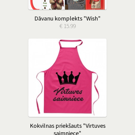
Dāvanu komplekts "Wish"
€ 15.99
Kokvilnas priekšauts "Virtuves
saimniece"