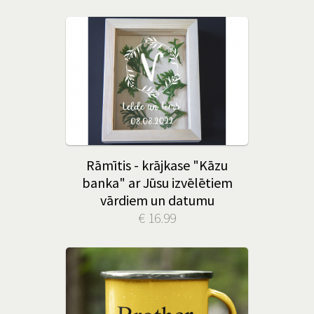
Rāmītis - krājkase "Kāzu
banka" ar Jūsu izvēlētiem
vārdiem un datumu
€ 16.99