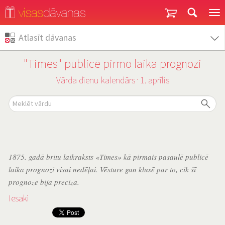
Garantija un atgriešana
Atlasīt dāvanas
"Times" publicē pirmo laika prognozi
Vārda dienu kalendārs
1. aprīlis
˙
1875. gadā britu laikraksts «Times» kā pirmais pasaulē publicē
laika prognozi visai nedēļai. Vēsture gan klusē par to, cik šī
prognoze bija precīza.
Iesaki