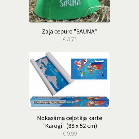
Zaļa cepure "SAUNA"
€ 8.73
Nokasāma ceļotāja karte
"Karogi" (88 x 52 cm)
€ 9.99