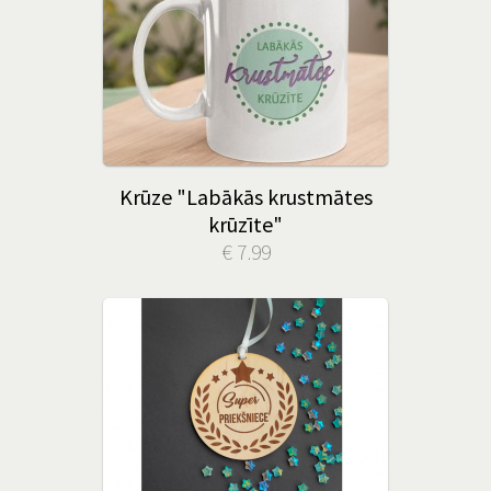
Krūze "Labākās krustmātes
krūzīte"
€ 7.99