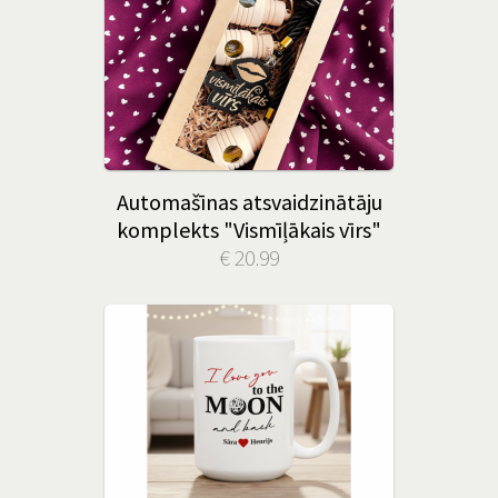
Automašīnas atsvaidzinātāju
komplekts "Vismīļākais vīrs"
€ 20.99