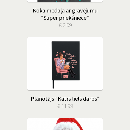
Koka medaļa ar gravējumu
"Super priekšniece"
€ 2.09
Plānotājs "Katrs liels darbs"
€ 11.99