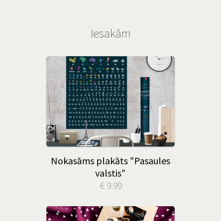
Iesakām
Nokasāms plakāts "Pasaules
valstis"
€ 9.99