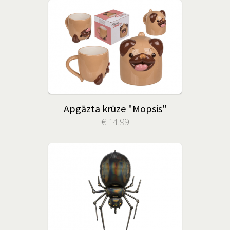
Apgāzta krūze "Mopsis"
€ 14.99