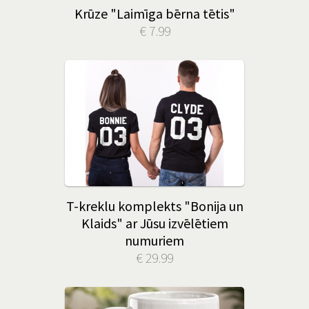
Krūze "Laimīga bērna tētis"
€ 7.99
T-kreklu komplekts "Bonija un
Klaids" ar Jūsu izvēlētiem
numuriem
€ 29.99