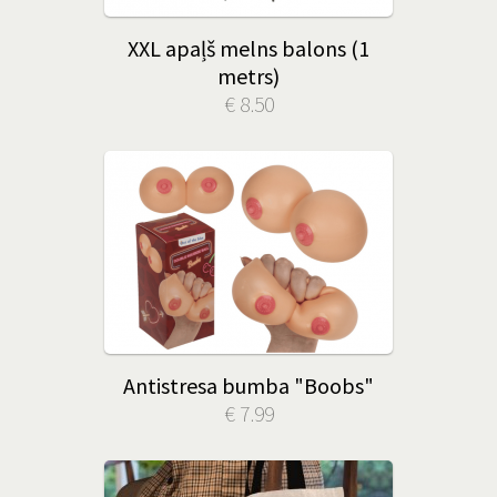
XXL apaļš melns balons (1
metrs)
€ 8.50
Antistresa bumba "Boobs"
€ 7.99