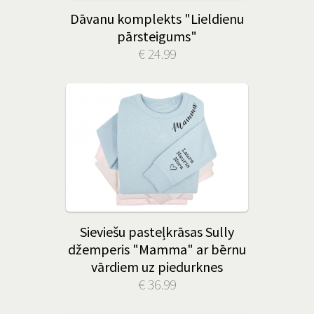
Dāvanu komplekts "Lieldienu
pārsteigums"
€ 24.99
Sieviešu pasteļkrāsas Sully
džemperis "Mamma" ar bērnu
vārdiem uz piedurknes
€ 36.99