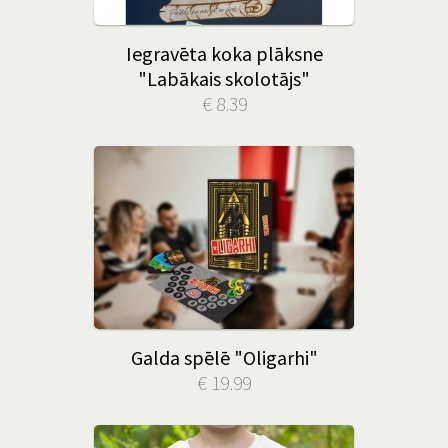
Iegravēta koka plāksne
"Labākais skolotājs"
€ 8.39
Galda spēlē "Oligarhi"
€ 19.99