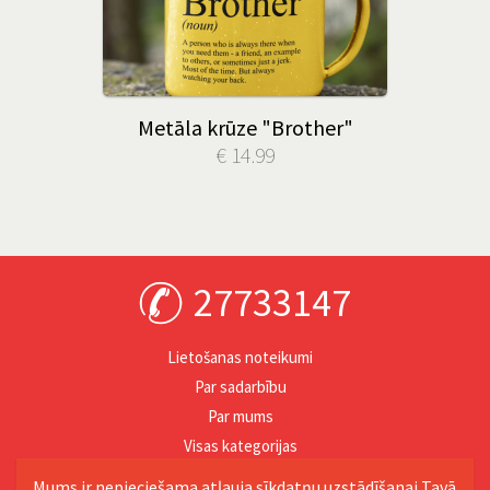
Metāla krūze "Brother"
€ 14.99
27733147
Lietošanas noteikumi
Par sadarbību
Par mums
Visas kategorijas
Personība
Mums ir nepieciešama atļauja sīkdatņu uzstādīšanai Tavā