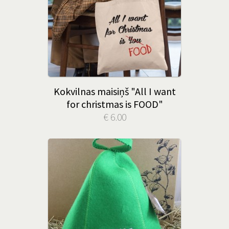
Kokvilnas maisiņš "All I want
for christmas is FOOD"
€ 6.00