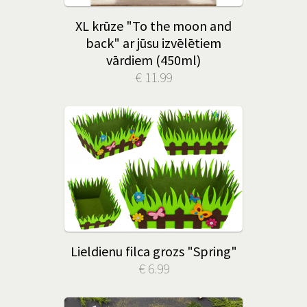
XL krūze "To the moon and
back" ar jūsu izvēlētiem
vārdiem (450ml)
€ 11.99
Lieldienu filca grozs "Spring"
€ 6.99