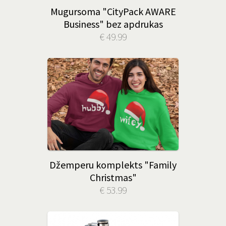
Mugursoma "CityPack AWARE
Business" bez apdrukas
€ 49.99
Džemperu komplekts "Family
Christmas"
€ 53.99