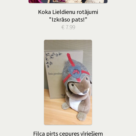
Koka Lieldienu rotājumi
"Izkrāso pats!"
€ 7.99
Filca pirts cepures vīriešiem