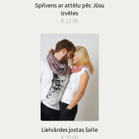
Spilvens ar attēlu pēc Jūsu
izvēles
€ 13.99
Lielvārdes jostas šalle
€ 55.00