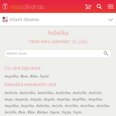
Garantija un atgriešana
Atlasīt dāvanas
Anželika
Vārda dienu kalendārs
31. jūlijs
˙
Citi vārdi šajā dienā
Angelika
,
Ruta
,
Rūta
,
Sigita
Kalendārā neierakstītie vārdi
Andžela
,
Andželika
,
Andželīna
,
Andželita
,
Andžella
,
Andželo
,
Anga
,
Angarijs
,
Angeļa
,
Angela
,
Angelija
,
Angēlika
,
Angelina
,
Angelīna
,
Angelita
,
Anhelita
,
Anžela
,
Anželika
,
Anželina
,
Anželita
,
Anžella
,
Rute
,
Rūte
,
Rūtiņa
,
Sigeta
,
Sigija
,
Sigits