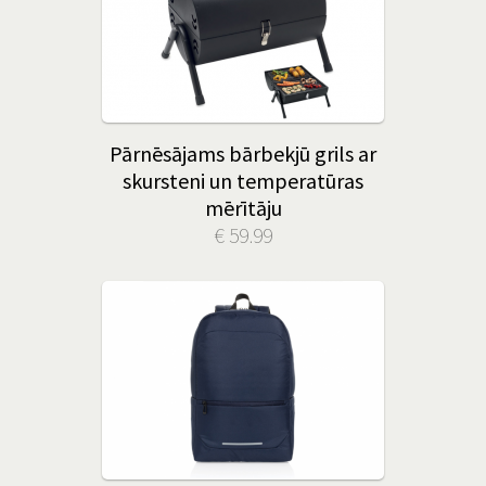
Pārnēsājams bārbekjū grils ar
skursteni un temperatūras
mērītāju
€ 59.99