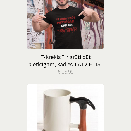
T-krekls "Ir grūti būt
pieticīgam, kad esi LATVIETIS"
€ 16.99