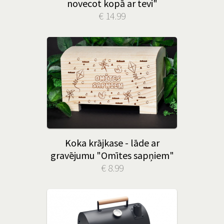
novecot kopā ar tevi"
€ 14.99
Koka krājkase - lāde ar
gravējumu "Omītes sapņiem"
€ 8.99