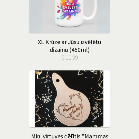
XL Krūze ar Jūsu izvēlētu
dizainu (450ml)
€ 11.99
Mini virtuves dēlītis "Mammas