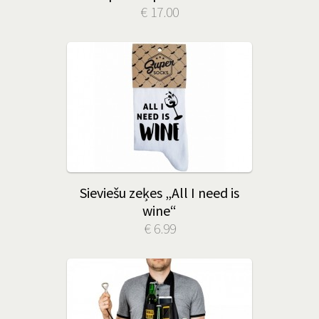
€ 17.00
Sieviešu zeķes „All I need is
wine“
€ 6.99