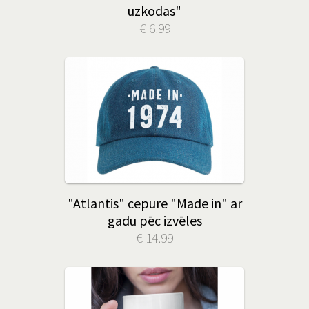
uzkodas"
€ 6.99
"Atlantis" cepure "Made in" ar
gadu pēc izvēles
€ 14.99