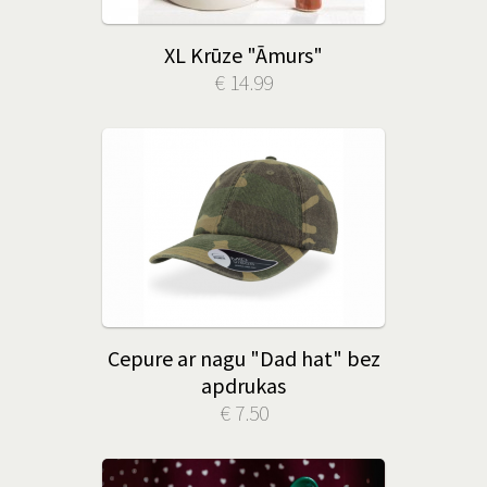
XL Krūze "Āmurs"
€ 14.99
Cepure ar nagu "Dad hat" bez
apdrukas
€ 7.50