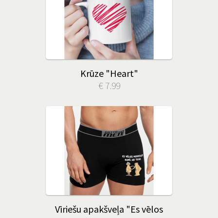
Krūze "Heart"
€ 7.99
Vīriešu apakšveļa "Es vēlos