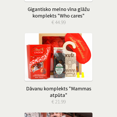
Gigantisko melno vīna glāžu
komplekts "Who cares"
€ 44.99
Dāvanu komplekts "Mammas
atpūta"
€ 21.99