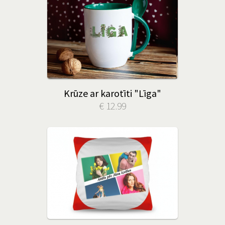
Krūze ar karotīti "Līga"
€ 12.99