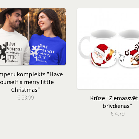
mperu komplekts "Have
ourself a merry little
Christmas"
€ 53.99
Krūze "Ziemassvēt
brīvdienas"
€ 4.79