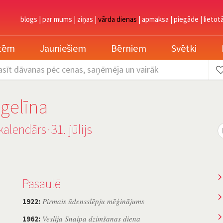
blogs
|
par mums
|
ziņas
|
vārda dienas
|
apmaksa
|
piegāde
|
lietot
etēm
Jauniešiem
Bērniem
Svētki
asīt dāvanas
pēc cenas, saņēmēja un vairāk
gelīna
kalendārs
31. jūlijs
˙
Pasaulē
Pirmais ūdensslēpju mēģinājums
1922:
Veslija Snaipa dzimšanas diena
1962: