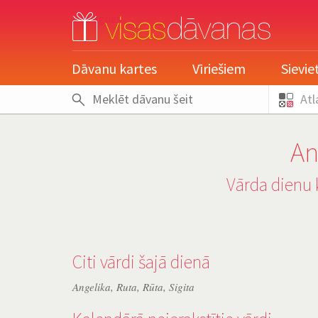
pieslēgties
Dāvanu kartes
Vīriešiem
Sievi
Atl
An
Vārda dienu 
Citi vārdi šajā dienā
Angelika
,
Ruta
,
Rūta
,
Sigita