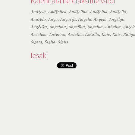
Kalendārā neierakstītie vārdi
Andžela
,
Andželika
,
Andželīna
,
Andželita
,
Andžella
,
Andželo
,
Anga
,
Angarijs
,
Angeļa
,
Angela
,
Angelija
,
Angēlika
,
Angelina
,
Angelīna
,
Angelita
,
Anhelita
,
Anžel
Anželika
,
Anželina
,
Anželita
,
Anžella
,
Rute
,
Rūte
,
Rūtiņ
Sigeta
,
Sigija
,
Sigits
Iesaki