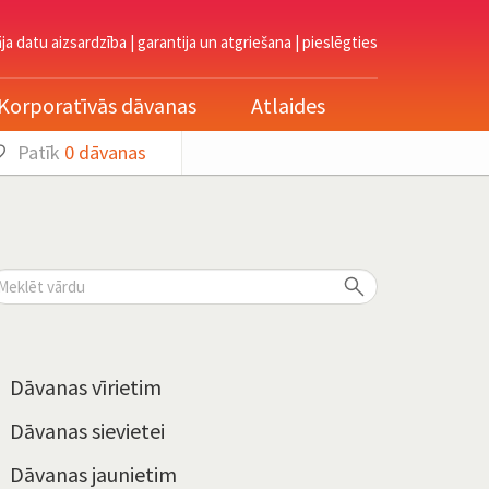
āja datu aizsardzība
|
garantija un atgriešana
|
pieslēgties
Korporatīvās dāvanas
Atlaides
Patīk
0
dāvanas
Dāvanas vīrietim
Dāvanas sievietei
Dāvanas jaunietim