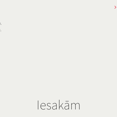
a
,
a
,
Iesakām