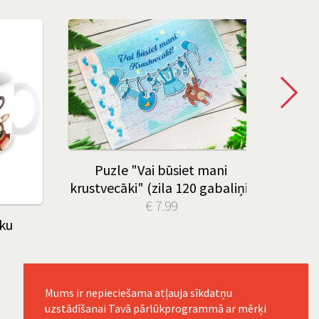
Puzle "Vai būsiet mani
Ats
krustvecāki" (zila 120 gabaliņi)
€ 7.99
ku
Mums ir nepieciešama atļauja sīkdatņu
uzstādīšanai Tavā pārlūkprogrammā ar mērķi