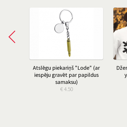
i ar Jūsu
Atslēgu piekariņš "Lode" (ar
Dže
iespēju gravēt par papildus
y
samaksu)
€ 4.50