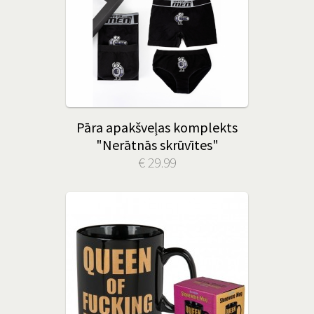
Pāra apakšveļas komplekts
"Nerātnās skrūvītes"
€ 29.99