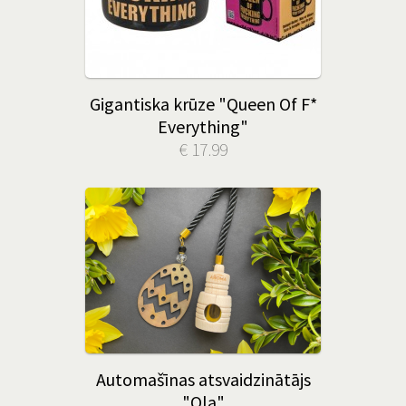
Gigantiska krūze "Queen Of F*
Everything"
€ 17.99
Automašīnas atsvaidzinātājs
"Ola"