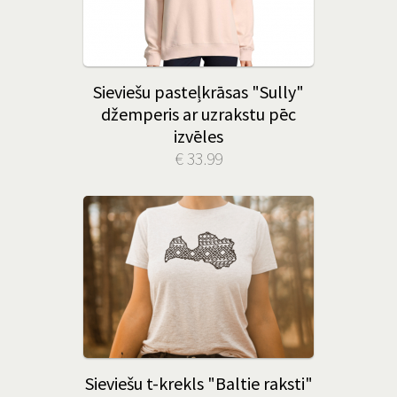
Sieviešu pasteļkrāsas "Sully"
džemperis ar uzrakstu pēc
izvēles
€ 33.99
Sieviešu t-krekls "Baltie raksti"