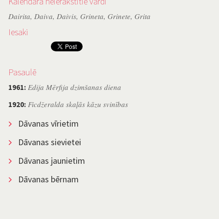
Kalendārā neierakstītie vārdi
Dairita
,
Daiva
,
Daivis
,
Grineta
,
Grinete
,
Grita
Iesaki
Pasaulē
Edija Mērfija dzimšanas diena
1961:
Ficdžeralda skaļās kāzu svinības
1920:
Dāvanas vīrietim
Dāvanas sievietei
Dāvanas jaunietim
Dāvanas bērnam