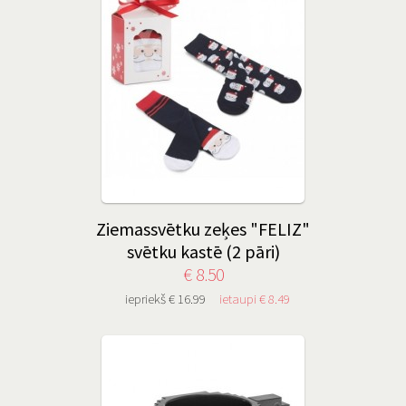
Ziemassvētku zeķes "FELIZ"
svētku kastē (2 pāri)
€ 8.50
iepriekš € 16.99
ietaupi € 8.49