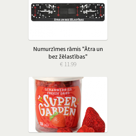
Numurzīmes rāmis "Ātra un
bez žēlastības"
€ 11.99