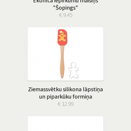
Ekofilca iepirkumu maisiņš
"Šopings"
€ 9.45
Ziemassvētku silikona lāpstiņa
un piparkūku formiņa
€ 12.99