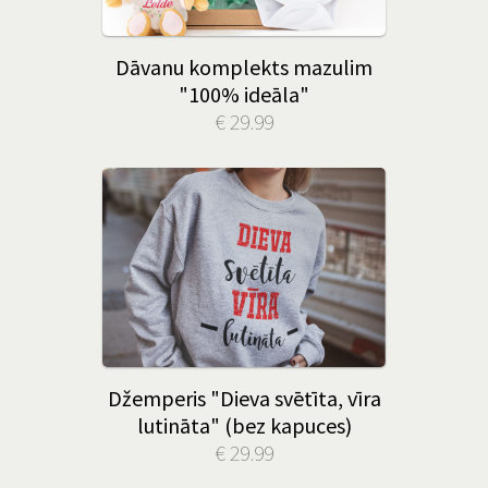
Dāvanu komplekts mazulim
"100% ideāla"
€ 29.99
Džemperis "Dieva svētīta, vīra
lutināta" (bez kapuces)
€ 29.99