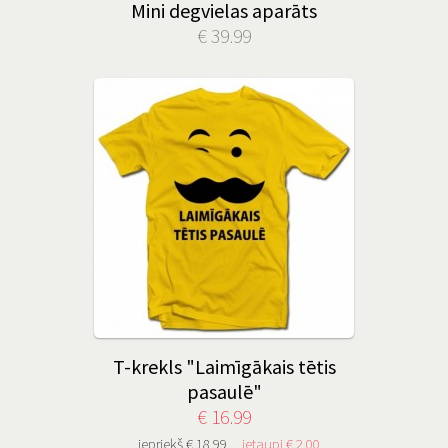
Mini degvielas aparāts
€ 39.99
T-krekls "Laimīgākais tētis
pasaulē"
€ 16.99
iepriekš € 18.99
ietaupi € 2.00