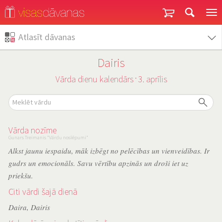
Garantija un atgriešana
Atlasīt dāvanas
Dairis
Vārda dienu kalendārs
3. aprīlis
˙
Vārda nozīme
Gunars Treimanis "Vārdu noslēpumi"
Alkst jaunu iespaidu, māk izbēgt no pelēcības un vienveidības. Ir
gudrs un emocionāls. Savu vērtību apzinās un droši iet uz
priekšu.
Citi vārdi šajā dienā
Daira
,
Dairis