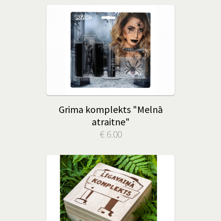
Grima komplekts "Melnā
atraitne"
€ 6.00