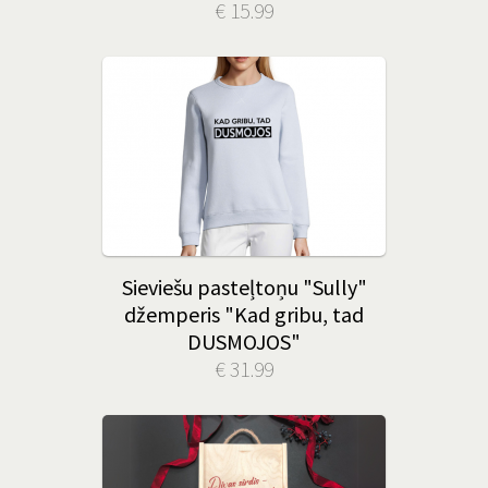
€ 15.99
Sieviešu pasteļtoņu "Sully"
džemperis "Kad gribu, tad
DUSMOJOS"
€ 31.99