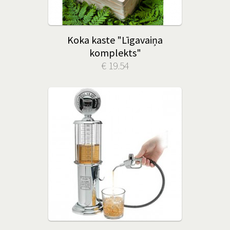
Koka kaste "Līgavaiņa
komplekts"
€ 19.54