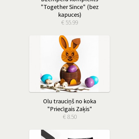
"Together Since" (bez
kapuces)
€ 55.99
Olu trauciņš no koka
"Priecīgais Zaķis"
€ 8.50