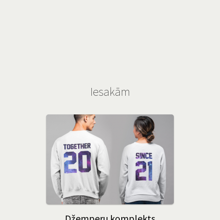
Iesakām
Džemperu komplekts