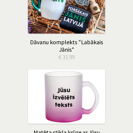
Dāvanu komplekts "Labākais
Jānis"
€ 31.99
Matēta stikla krūze ar Jūsu