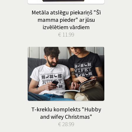
Metāla atslēgu piekariņš "Šī
mamma pieder" ar jūsu
izvēlētiem vārdiem
€ 11.99
T-kreklu komplekts "Hubby
and wifey Christmas"
€ 28.99