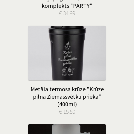
komplekts "PARTY"
€ 34.99
Metāla termosa krūze "Krūze
pilna Ziemassvētku prieka"
(400ml)
€ 15.50