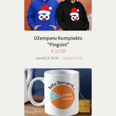
Džemperu Komplekts
"Pingvīni"
€ 52.99
iepriekš € 59.99
ietaupi € 7.00