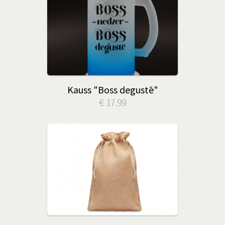
Kauss "Boss degustē"
€ 17.99