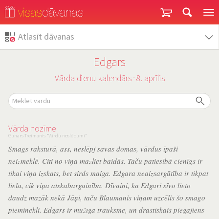
Garantija un atgriešana
Atlasīt dāvanas
Edgars
Vārda dienu kalendārs
8. aprīlis
˙
Vārda nozīme
Gunars Treimanis "Vārdu noslēpumi"
Smags raksturā, ass, neslēpj savas domas, vārdus īpaši
neizmeklē. Citi no viņa mazliet baidās. Taču patiesībā cienīgs ir
tikai viņa izskats, bet sirds maiga. Edgara neaizsargātība ir tikpat
liela, cik viņa atskabargainība. Dīvaini, ka Edgari sīvo lieto
daudz mazāk nekā Jāņi, taču Blaumanis viņam uzcēlis šo smago
pieminekli. Edgars ir mūžīgā trauksmē, un drastiskais piegājiens