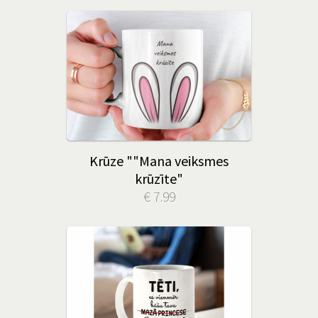
Krūze ""Mana veiksmes
krūzīte"
€ 7.99