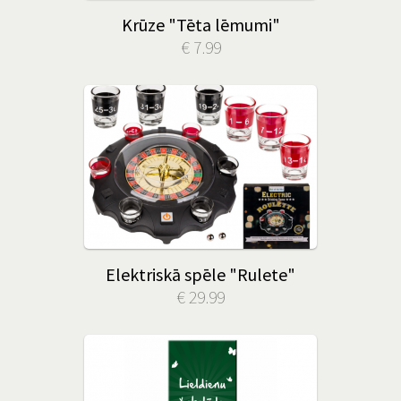
Krūze "Tēta lēmumi"
€ 7.99
Elektriskā spēle "Rulete"
€ 29.99