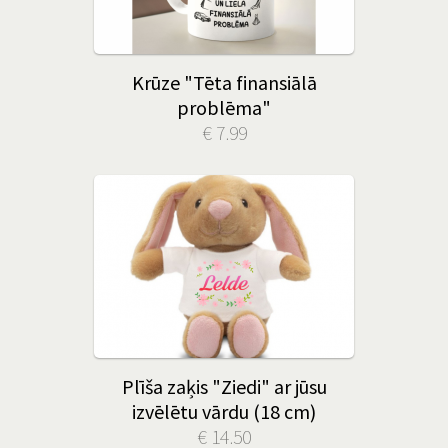
Krūze "Tēta finansiālā
problēma"
€ 7.99
Plīša zaķis "Ziedi" ar jūsu
izvēlētu vārdu (18 cm)
€ 14.50