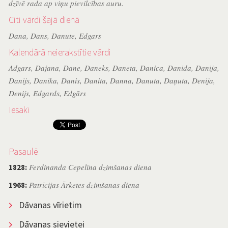
dzīvē rada ap viņu pievilcības auru.
Citi vārdi šajā dienā
Dana
,
Dans
,
Danute
,
Edgars
Kalendārā neierakstītie vārdi
Adgars
,
Dajana
,
Dane
,
Daneks
,
Daneta
,
Danica
,
Danida
,
Danija
,
Danijs
,
Danika
,
Danis
,
Danita
,
Danna
,
Danuta
,
Daņuta
,
Denija
,
Denijs
,
Edgards
,
Edgārs
Iesaki
Pasaulē
Ferdinanda Cepelīna dzimšanas diena
1828:
Patrīcijas Ārketes dzimšanas diena
1968:
Dāvanas vīrietim
Dāvanas sievietei