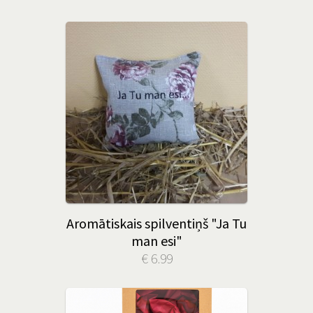
Aromātiskais spilventiņš "Ja Tu
man esi"
€ 6.99