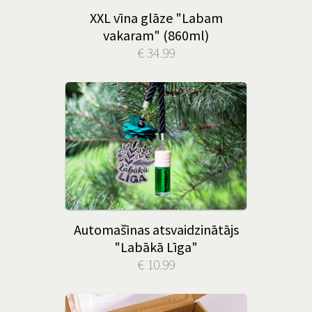
XXL vīna glāze "Labam
vakaram" (860ml)
€ 34.99
Automašīnas atsvaidzinātājs
"Labākā Līga"
€ 10.99