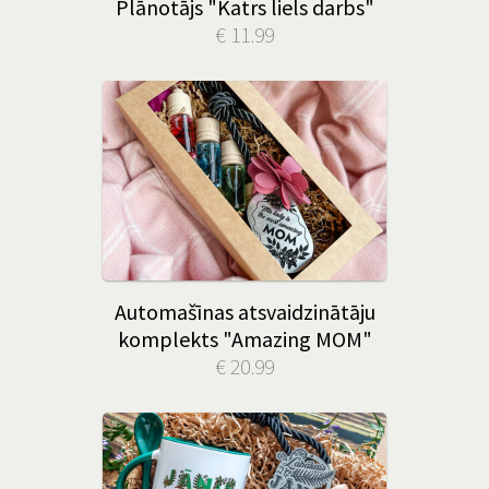
Plānotājs "Katrs liels darbs"
€ 11.99
Automašīnas atsvaidzinātāju
komplekts "Amazing MOM"
€ 20.99