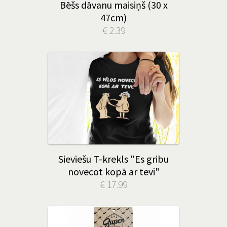
Bēšs dāvanu maisiņš (30 x
47cm)
€ 2.39
Sieviešu T-krekls "Es gribu
novecot kopā ar tevi"
€ 17.99