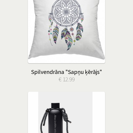
Spilvendrāna "Sapņu ķērājs"
€ 12.99