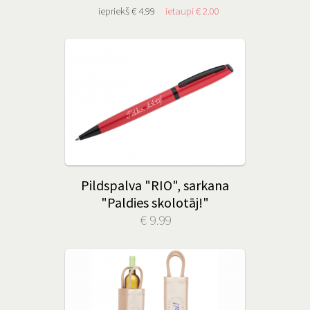
iepriekš € 4.99
ietaupi € 2.00
Pildspalva "RIO", sarkana
"Paldies skolotāj!"
€ 9.99