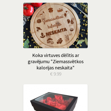
Koka virtuves dēlītis ar
gravējumu "Ziemassvētkos
kalorijas neskaita"
€ 9.99