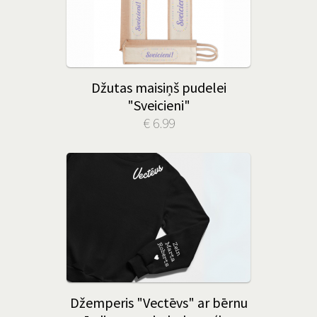
Džutas maisiņš pudelei
"Sveicieni"
€ 6.99
Džemperis "Vectēvs" ar bērnu