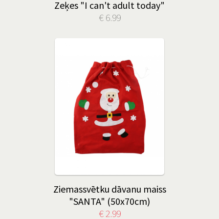
Zeķes "I can't adult today"
€ 6.99
Ziemassvētku dāvanu maiss
"SANTA" (50x70cm)
€ 2.99