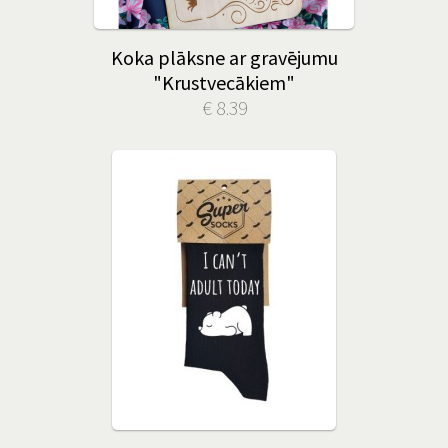
Koka plāksne ar gravējumu
"Krustvecākiem"
€ 8.39