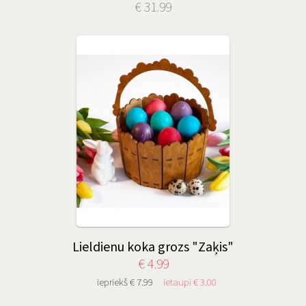
€ 31.99
Lieldienu koka grozs "Zaķis"
€ 4.99
iepriekš € 7.99
ietaupi € 3.00