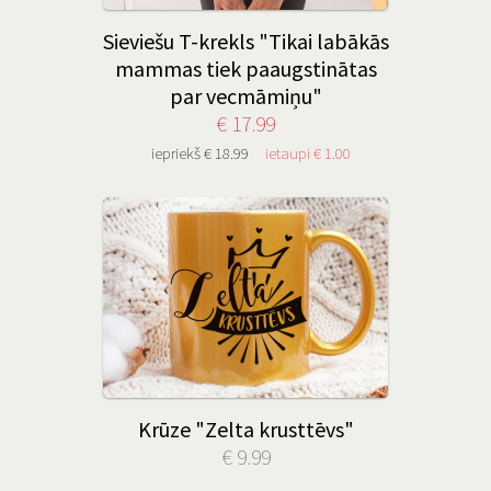
Sieviešu T-krekls "Tikai labākās
mammas tiek paaugstinātas
par vecmāmiņu"
€ 17.99
iepriekš € 18.99
ietaupi € 1.00
Krūze "Zelta krusttēvs"
€ 9.99