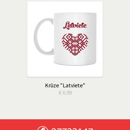
Krūze "Latviete"
€ 6.99