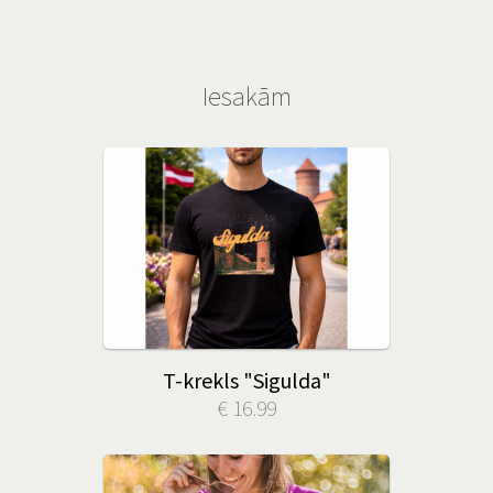
Iesakām
T-krekls "Sigulda"
€ 16.99