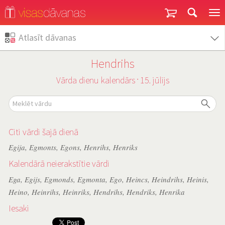
Garantija un atgriešana
Atlasīt dāvanas
Hendrihs
Vārda dienu kalendārs
15. jūlijs
˙
Citi vārdi šajā dienā
Egija
,
Egmonts
,
Egons
,
Henrihs
,
Henriks
Kalendārā neierakstītie vārdi
Ega
,
Egijs
,
Egmonds
,
Egmonta
,
Ego
,
Heincs
,
Heindrihs
,
Heinis
,
Heino
,
Heinrihs
,
Heinriks
,
Hendrihs
,
Hendriks
,
Henrika
Iesaki