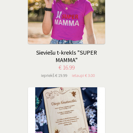
Sieviešu t-krekls "SUPER
MAMMA"
€ 16.99
iepriekš € 19.99
ietaupi € 3.00