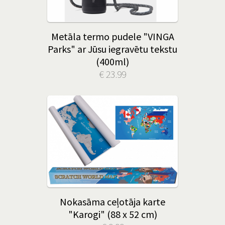
Metāla termo pudele "VINGA
Parks" ar Jūsu iegravētu tekstu
(400ml)
€ 23.99
Nokasāma ceļotāja karte
"Karogi" (88 x 52 cm)