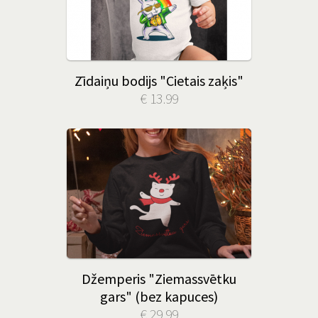
Zīdaiņu bodijs "Cietais zaķis"
€ 13.99
Džemperis "Ziemassvētku
gars" (bez kapuces)
€ 29.99