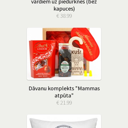
vārdiem uz piedurknes (bez
kapuces)
€ 38.99
Dāvanu komplekts "Mammas
atpūta"
€ 21.99