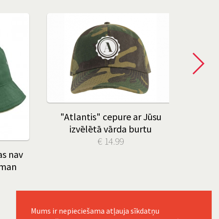
"Atlantis" cepure ar Jūsu
Pa
izvēlētā vārda burtu
ma
€ 14.99
as nav
 man
Mums ir nepieciešama atļauja sīkdatņu