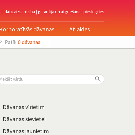
āja datu aizsardzība
|
garantija un atgriešana
|
pieslēgties
Korporatīvās dāvanas
Atlaides
Patīk
0
dāvanas
Dāvanas vīrietim
Dāvanas sievietei
Dāvanas jaunietim