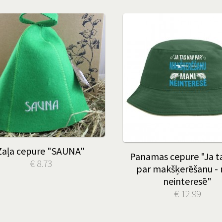
Zaļa cepure "SAUNA"
Panamas cepure "Ja t
€ 8.73
par makšķerēšanu -
neinteresē"
€ 12.99