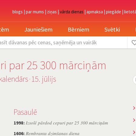
blogs
|
par mums
|
ziņas
|
vārda dienas
|
apmaksa
|
piegāde
|
lietot
etēm
Jauniešiem
Bērniem
Svētki
asīt dāvanas
pēc cenas, saņēmēja un vairāk
ri par 25 300 mārciņām
kalendārs
15. jūlijs
˙
Pasaulē
Izsolē pārdod cepuri par 25 300 mārciņām
1998:
Rembranta dzimšanas diena
1606: