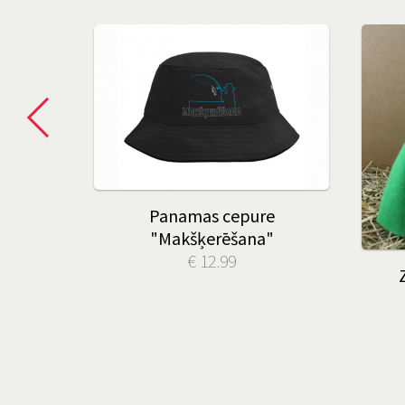
an tagad
Panamas cepure
"
"Makšķerēšana"
€ 12.99