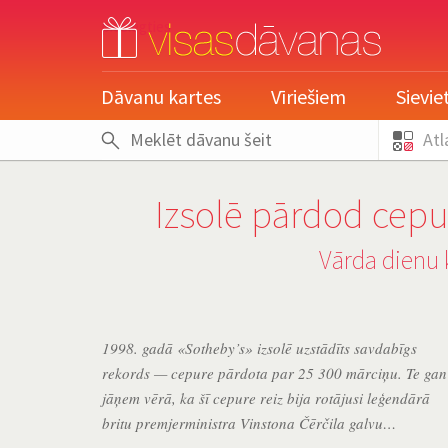
pieslēgties
Dāvanu kartes
Vīriešiem
Sievi
Atl
Izsolē pārdod cepu
Vārda dienu 
1998. gadā «Sotheby’s» izsolē uzstādīts savdabīgs
rekords — cepure pārdota par 25 300 mārciņu. Te gan
jāņem vērā, ka šī cepure reiz bija rotājusi leģendārā
britu premjerministra Vinstona Čērčila galvu…