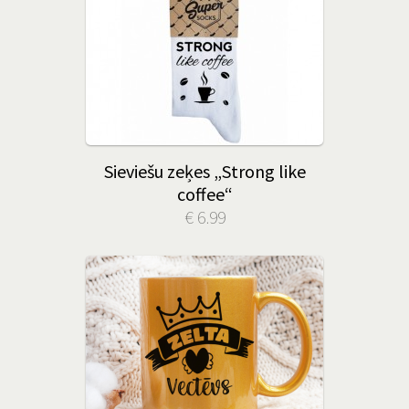
Sieviešu zeķes „Strong like
coffee“
€ 6.99