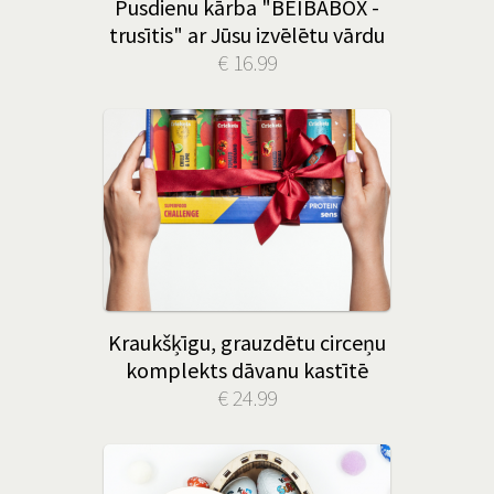
Pusdienu kārba "BEIBABOX -
trusītis" ar Jūsu izvēlētu vārdu
€ 16.99
Kraukšķīgu, grauzdētu circeņu
komplekts dāvanu kastītē
€ 24.99