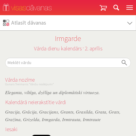
Garantija un atgriešana
Atlasīt dāvanas
Irmgarde
Vārda dienu kalendārs
2. aprīlis
˙
Vārda nozīme
Gunars Treimanis "Vārdu noslēpumi"
Eleganta, viltīga, dzēlīga un diplomātiski virtuoza.
Kalendārā neierakstītie vārdi
Gracija
,
Grācija
,
Gracijans
,
Grants
,
Grasilda
,
Grata
,
Grats
,
Gražina
,
Grizelda
,
Irmgarda
,
Irmtrauta
,
Irmtraute
Iesaki