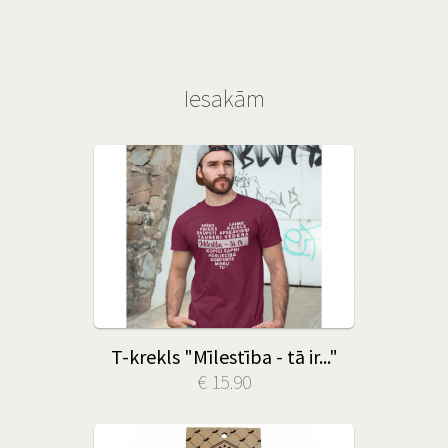
Iesakām
T-krekls "Mīlestība - tā ir..."
€ 15.90