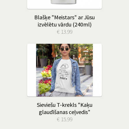
Blašķe "Meistars" ar Jūsu
izvēlētu vārdu (240ml)
€ 13.99
Sieviešu T-krekls "Kaķu
glaudīšanas ceļvedis"
€ 15.99