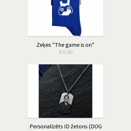
Zeķes "The game is on"
€ 6.99
Personalizēts ID žetons (DOG