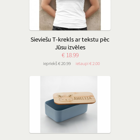
Sieviešu T-krekls ar tekstu pēc
Jūsu izvēles
€ 18.99
iepriekš € 20.99
ietaupi € 2.00