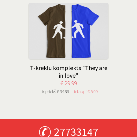
T-kreklu komplekts "They are
in love"
€ 29.99
iepriekš € 34.99
ietaupi € 5.00
27733147