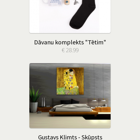
Dāvanu komplekts "Tētim"
€ 28.99
Gustavs Klimts - Skūpsts