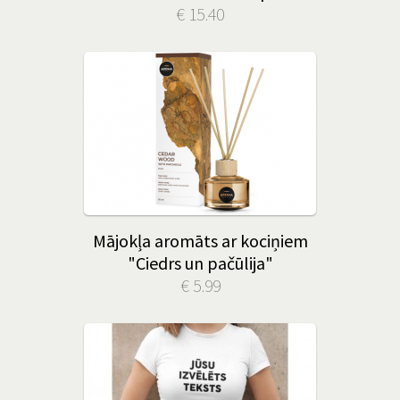
€ 15.40
Mājokļa aromāts ar kociņiem
"Ciedrs un pačūlija"
€ 5.99