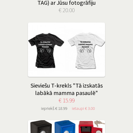
TAG) ar Jūsu fotogrāfiju
€ 20.00
Sieviešu T-krekls "Tā izskatās
labākā mamma pasaulē"
€ 15.99
iepriekš € 18.99
ietaupi € 3.00