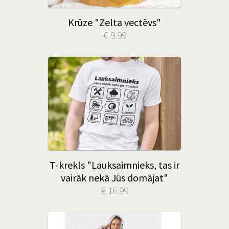
Krūze "Zelta vectēvs"
€ 9.99
T-krekls "Lauksaimnieks, tas ir
vairāk nekā Jūs domājat"
€ 16.99