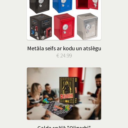
Metāla seifs ar kodu un atslēgu
€ 24.99
Galda spēlē "Oligarhi"