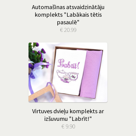
Automašīnas atsvaidzinātāju
komplekts "Labākais tētis
pasaulē"
€ 20.99
Virtuves dvieļu komplekts ar
izšuvumu "Labrīt!"
€ 9.90