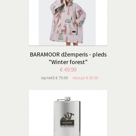
BARAMOOR džemperis - pleds
"Winter forest"
€ 49.99
iepriekš € 79.99
ietaupi € 30.00