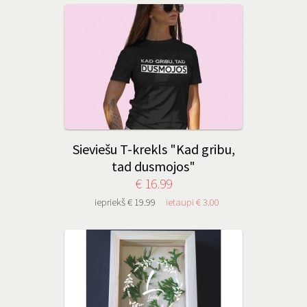
Sieviešu T-krekls "Kad gribu,
tad dusmojos"
€ 16.99
iepriekš € 19.99
ietaupi € 3.00