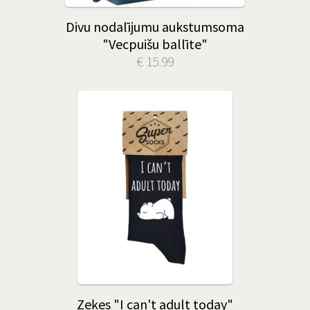
Divu nodalījumu aukstumsoma
"Vecpuišu ballīte"
€ 15.99
Zeķes "I can't adult today"