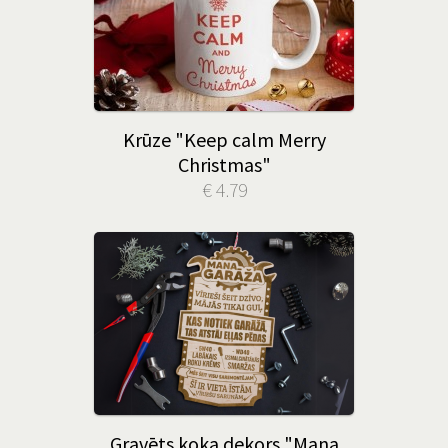
Krūze "Keep calm Merry
Christmas"
€ 4.79
Gravēts koka dekors "Mana