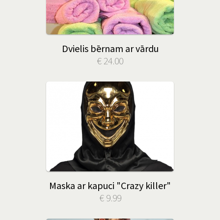
Dvielis bērnam ar vārdu
€ 24.00
Maska ar kapuci "Crazy killer"
€ 9.99