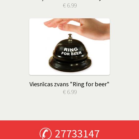
€ 6.99
Viesnīcas zvans "Ring for beer"
€ 6.99
27733147