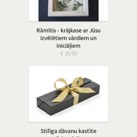
Rāmītis - krājkase ar Jūsu
izvēlētiem vārdiem un
iniciāļiem
€ 16.99
Stilīga dāvanu kastīte