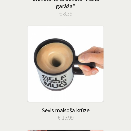
garāža"
€ 8.39
Sevis maisoša krūze
€ 15.99