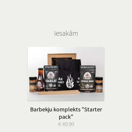
Iesakām
Barbekju komplekts "Starter
pack"
€ 49.99