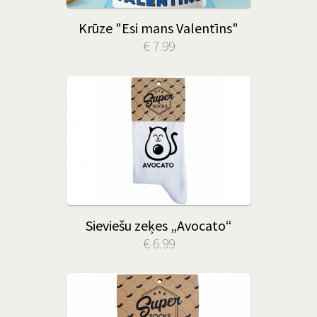
Krūze "Esi mans Valentīns"
€ 7.99
Sieviešu zeķes „Avocato“
€ 6.99