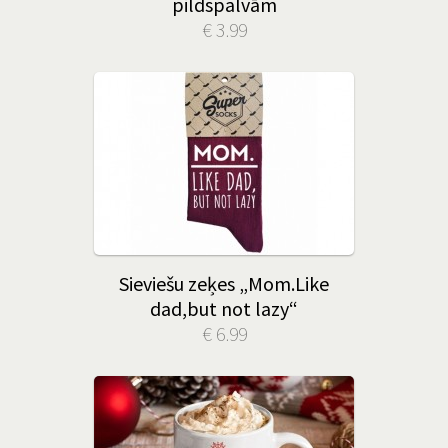
pildspalvām
€ 3.99
Sieviešu zeķes „Mom.Like
dad,but not lazy“
€ 6.99