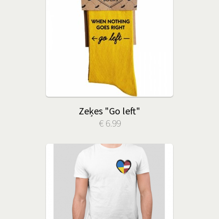
Zeķes "Go left"
€ 6.99