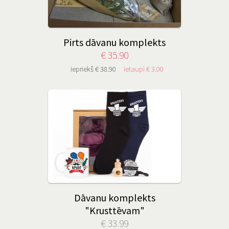
Pirts dāvanu komplekts
€ 35.90
iepriekš € 38.90
ietaupi € 3.00
Dāvanu komplekts
"Krusttēvam"
€ 33.99