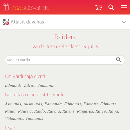
Garantija un atgriešana
Atlasīt dāvanas
Raiders
Vārda dienu kalendārs
29. jūlijs
˙
Citi vārdi šajā dienā
Edmunds
,
Edžus
,
Vidmants
Kalendārā neierakstītie vārdi
Asmunds
,
Ausmunds
,
Edmonda
,
Edmonds
,
Edmons
,
Edmunts
,
Raida
,
Raiders
,
Raido
,
Raiena
,
Raiens
,
Raigards
,
Raigo
,
Raija
,
Vidmands
,
Vidmunds
Iesaki