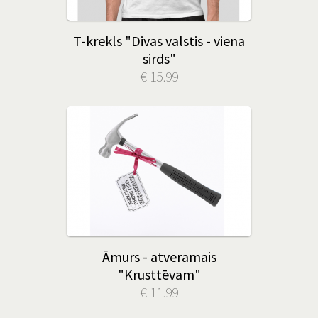
T-krekls "Divas valstis - viena
sirds"
€ 15.99
Āmurs - atveramais
"Krusttēvam"
€ 11.99