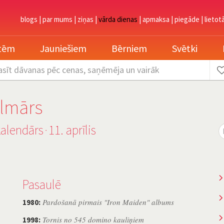
blogs
|
par mums
|
ziņas
|
vārda dienas
|
apmaksa
|
piegāde
|
lietot
etēm
Jauniešiem
Bērniem
Svētki
asīt dāvanas
pēc cenas, saņēmēja un vairāk
ilmārs
kalendārs
11. aprīlis
˙
Pasaulē
Pardošanā pirmais "Iron Maiden" albums
1980:
Tornis no 545 domino kauliņiem
1998: