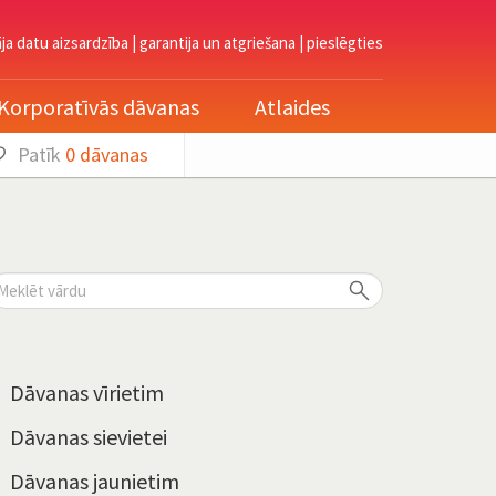
āja datu aizsardzība
|
garantija un atgriešana
|
pieslēgties
Korporatīvās dāvanas
Atlaides
Patīk
0
dāvanas
Dāvanas vīrietim
Dāvanas sievietei
Dāvanas jaunietim