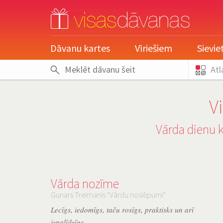
pieslēgties
Dāvanu kartes
Vīriešiem
Sievi
Atl
V
Vārda dienu 
Vārda nozīme
Gunars Treimanis "Vārdu noslēpumi"
Lecīgs, iedomīgs, taču rosīgs, praktisks un arī
izpalīdzīgs.