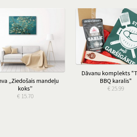
Dāvanu komplekts "Tē
va „Ziedošais mandeļu
BBQ karalis"
koks”
€ 25.99
€ 15.70