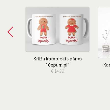
li un
Krūžu komplekts pārim
 tekstu
"Cepumiņi"
Kan
€ 14.99