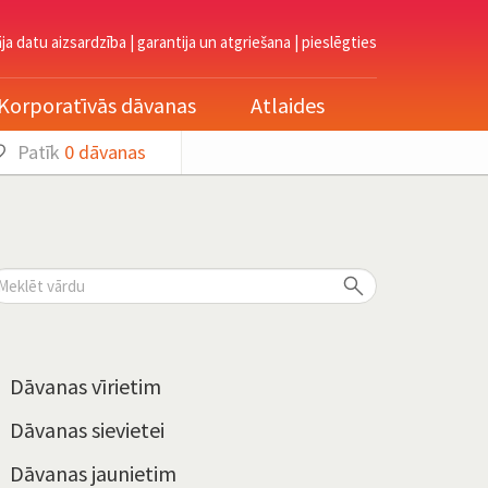
āja datu aizsardzība
|
garantija un atgriešana
|
pieslēgties
Korporatīvās dāvanas
Atlaides
Patīk
0
dāvanas
Dāvanas vīrietim
Dāvanas sievietei
Dāvanas jaunietim