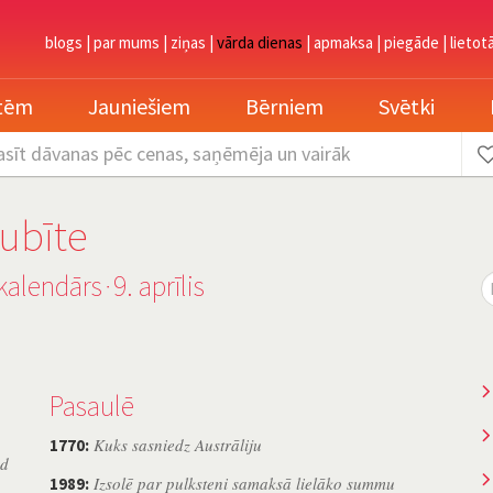
blogs
|
par mums
|
ziņas
|
vārda dienas
|
apmaksa
|
piegāde
|
lietot
etēm
Jauniešiem
Bērniem
Svētki
asīt dāvanas
pēc cenas, saņēmēja un vairāk
ubīte
kalendārs
9. aprīlis
˙
Pasaulē
Kuks sasniedz Austrāliju
1770:
ad
Izsolē par pulksteni samaksā lielāko summu
1989: