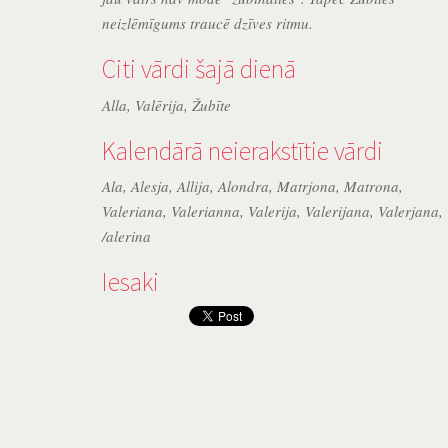
neizlēmīgums traucē dzīves ritmu.
Citi vārdi šajā dienā
Alla
,
Valērija
,
Žubīte
Kalendārā neierakstītie vārdi
Ala
,
Alesja
,
Allija
,
Alondra
,
Matrjona
,
Matrona
,
Valeriana
,
Valerianna
,
Valerija
,
Valerijana
,
Valerjana
,
/alerina
Iesaki