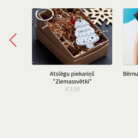
 "Mana
Atslēgu piekariņš
Bērnu
"Ziemassvētki"
€ 3.59