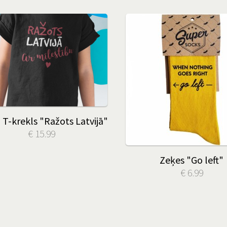
 T-krekls "Ražots Latvijā"
€ 15.99
Zeķes "Go left"
€ 6.99