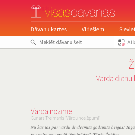
pieslēgties
Dāvanu kartes
Vīriešiem
Sievi
Atl
Ž
Vārda dienu 
Vārda nozīme
Gunars Treimanis "Vārdu noslēpumi"
Nu kas tas par vārdu divdesmitā gadsimta beigās! Tag
jau vairs nav modē "žubināties". Tāpēc Žubītes