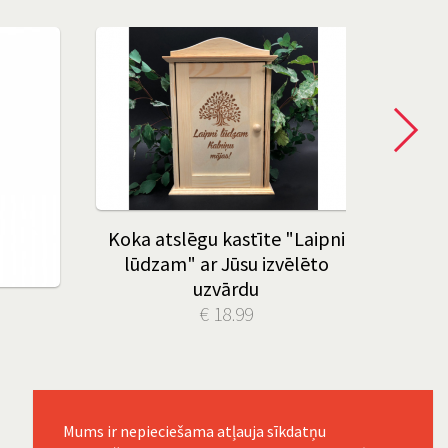
Koka atslēgu kastīte "Laipni
lūdzam" ar Jūsu izvēlēto
uzvārdu
€ 18.99
Dž
ie
Mums ir nepieciešama atļauja sīkdatņu