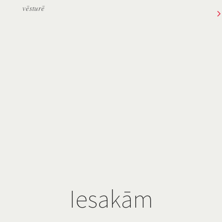
vēsturē
Iesakām