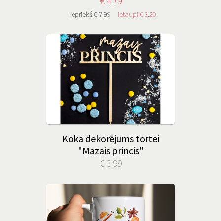
€ 4.79
iepriekš € 7.99
ietaupi € 3.20
Koka dekorējums tortei
"Mazais princis"
€ 3.99