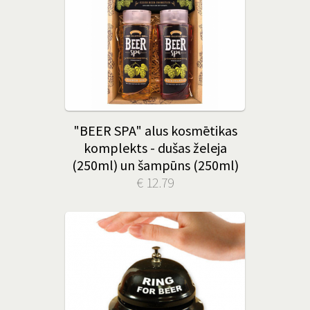
"BEER SPA" alus kosmētikas
komplekts - dušas želeja
(250ml) un šampūns (250ml)
€ 12.79