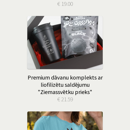
€ 19.00
Premium dāvanu komplekts ar
liofilizētu saldējumu
"Ziemassvētku prieks"
€ 21.59