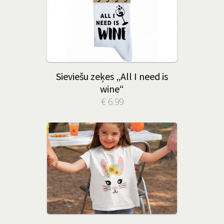
Sieviešu zeķes „All I need is
wine“
€ 6.99