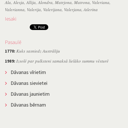
Ala
,
Alesja
,
Allija
,
Alondra
,
Matrjona
,
Matrona
,
Valeriana
,
Valerianna
,
Valerija
,
Valerijana
,
Valerjana
,
/alerina
Iesaki
Pasaulē
Kuks sasniedz Austrāliju
1770:
Izsolē par pulksteni samaksā lielāko summu vēsturē
1989:
Dāvanas vīrietim
Dāvanas sievietei
Dāvanas jaunietim
Dāvanas bērnam