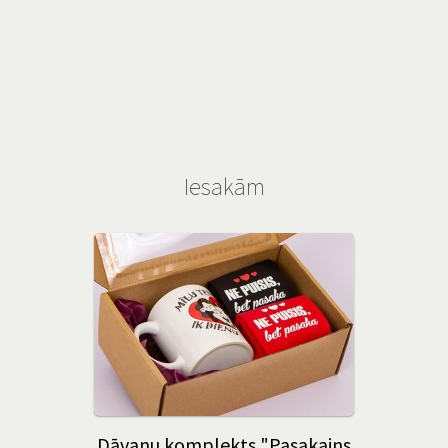
Iesakām
Dāvanu komplekts "Pasakains