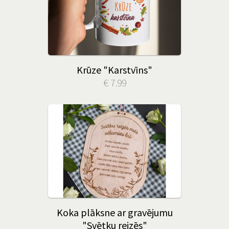
Krūze "Karstvīns"
€ 7.99
Koka plāksne ar gravējumu
"Svētku reizēs"