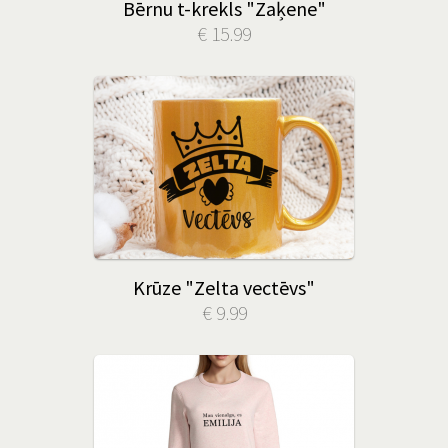
Bērnu t-krekls "Zaķene"
€ 15.99
Krūze "Zelta vectēvs"
€ 9.99