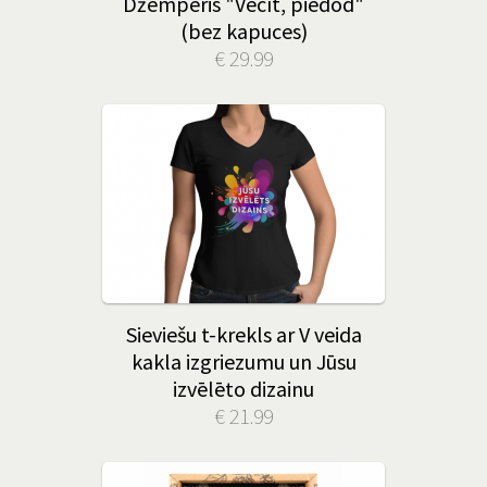
Džemperis "Vecīt, piedod"
(bez kapuces)
€ 29.99
Sieviešu t-krekls ar V veida
kakla izgriezumu un Jūsu
izvēlēto dizainu
€ 21.99