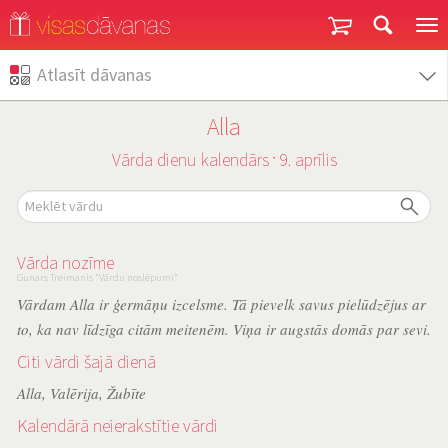
Garantija un atgriešana
Atlasīt dāvanas
Alla
Vārda dienu kalendārs
9. aprīlis
˙
Vārda nozīme
Gunars Treimanis "Vārdu noslēpumi"
Vārdam Alla ir ģermāņu izcelsme. Tā pievelk savus pielūdzējus ar
to, ka nav līdzīga citām meitenēm. Viņa ir augstās domās par sevi.
Citi vārdi šajā dienā
Alla
,
Valērija
,
Žubīte
Kalendārā neierakstītie vārdi