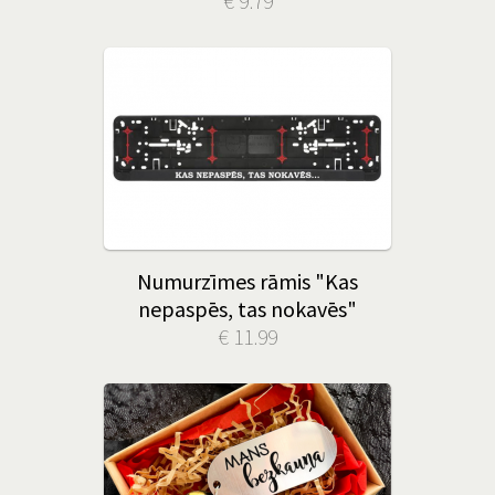
€ 9.79
Numurzīmes rāmis "Kas
nepaspēs, tas nokavēs"
€ 11.99