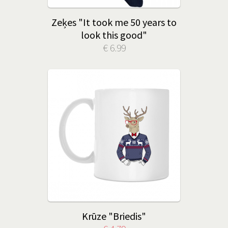
Zeķes "It took me 50 years to
look this good"
€ 6.99
Krūze "Briedis"