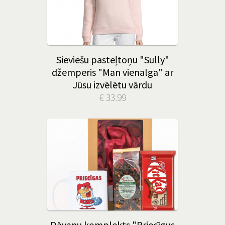
Sieviešu pasteļtoņu "Sully"
džemperis "Man vienalga" ar
Jūsu izvēlētu vārdu
€ 33.99
Dāvanu komplekts "Priecīgus