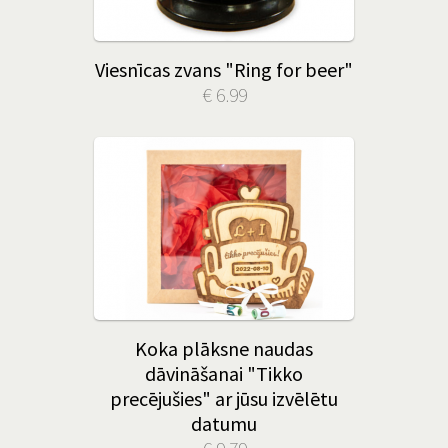
Viesnīcas zvans "Ring for beer"
€ 6.99
Koka plāksne naudas
dāvināšanai "Tikko
precējušies" ar jūsu izvēlētu
datumu