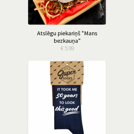
Atslēgu piekariņš "Mans
bezkauņa"
€ 5.99