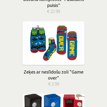
puisis"
€ 22.99
Zeķes ar neslīdošu zoli "Game
over"
€ 2.99