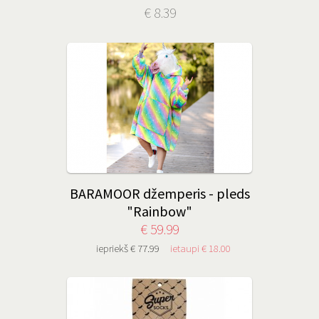
€ 8.39
BARAMOOR džemperis - pleds
"Rainbow"
€ 59.99
iepriekš € 77.99
ietaupi € 18.00