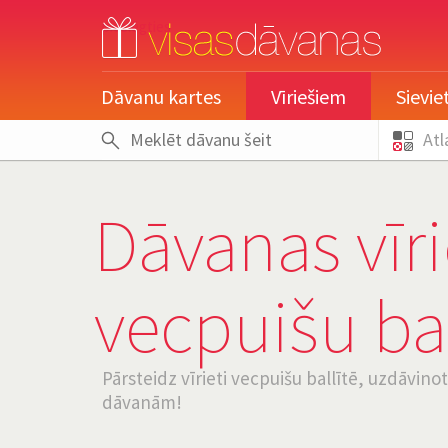
pieslēgties
Dāvanu kartes
Vīriešiem
Sievi
Atl
Dāvanas vīr
vecpuišu bal
Pārsteidz vīrieti vecpuišu ballītē, uzdāvin
dāvanām!