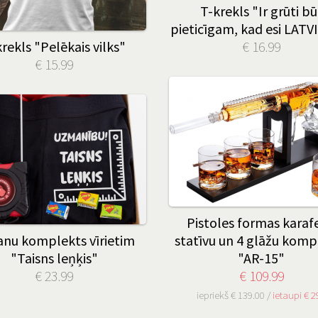
T-krekls "Ir grūti bū
pieticīgam, kad esi LATV
rekls "Pelēkais vilks"
€ 16.99
€ 15.99
Pistoles formas karafe
nu komplekts vīrietim
statīvu un 4 glāžu komp
"Taisns leņķis"
"AR-15"
€ 23.99
€ 109.99
iepriekš € 139.00 /
ietaupi € 2