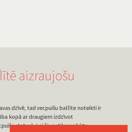
ītē aizraujošu
vas dzīvē, tad vecpuišu ballīte noteikti ir
devība kopā ar draugiem izdzīvot
puiša statusā. Lai šis notikums būtu