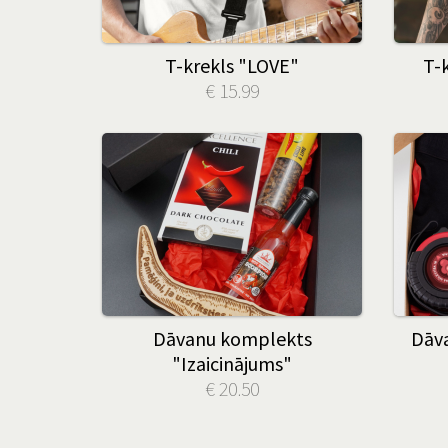
T-krekls "LOVE"
T-k
€ 15.99
Dāvanu komplekts
Dāva
"Izaicinājums"
€ 20.50