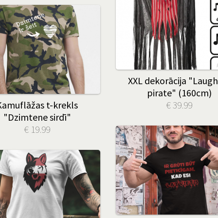
XXL dekorācija "Laugh
pirate" (160cm)
Kamuflāžas t-krekls
€ 39.99
"Dzimtene sirdī"
€ 19.99