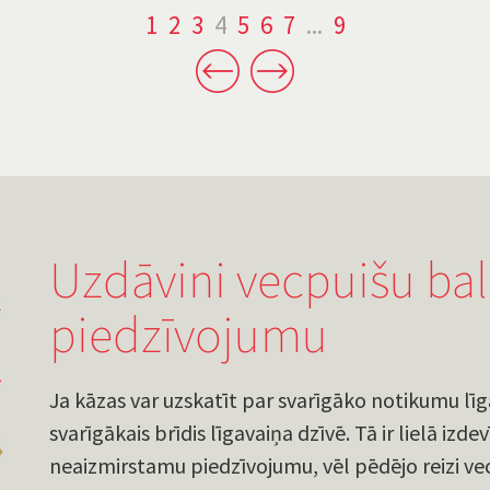
1
2
3
4
5
6
7
...
9
Uzdāvini vecpuišu ball
piedzīvojumu
Ja kāzas var uzskatīt par svarīgāko notikumu līga
svarīgākais brīdis līgavaiņa dzīvē. Tā ir lielā iz
neaizmirstamu piedzīvojumu, vēl pēdējo reizi vec