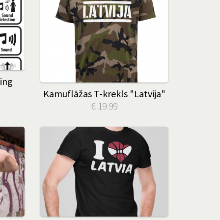
ing
Kamuflāžas T-krekls "Latvija"
€ 19.99