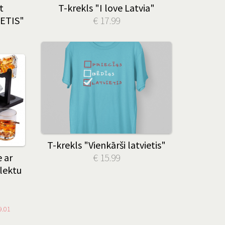
t
T-krekls "I love Latvia"
IETIS"
€ 17.99
T-krekls "Vienkārši latvietis"
 ar
€ 15.99
lektu
9.01