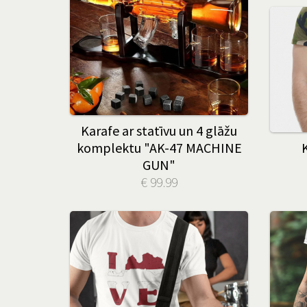
Karafe ar statīvu un 4 glāžu
komplektu "AK-47 MACHINE
GUN"
€ 99.99