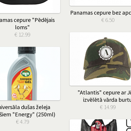
Panamas cepure bez ap
amas cepure "Pēdējais
€ 6.50
loms"
€ 12.99
"Atlantis" cepure ar J
izvēlētā vārda burt
iversāla dušas želeja
€ 14.99
ešiem "Energy" (250ml)
€ 4.79