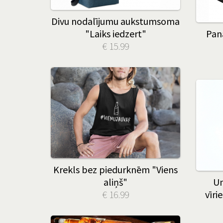
Divu nodalījumu aukstumsoma
"Laiks iedzert"
Pan
€ 15.99
Krekls bez piedurknēm "Viens
aliņš"
Un
€ 16.99
vīri