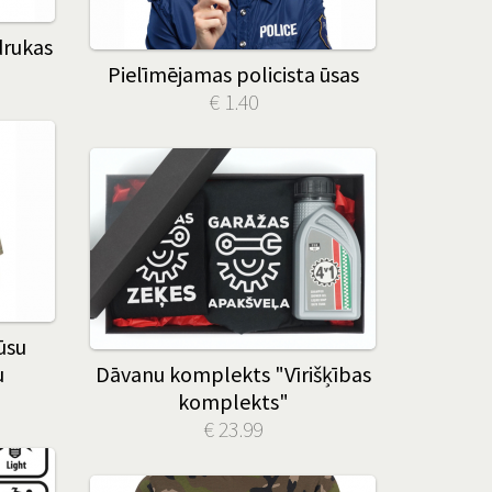
drukas
Pielīmējamas policista ūsas
€ 1.40
ūsu
u
Dāvanu komplekts "Vīrišķības
komplekts"
€ 23.99