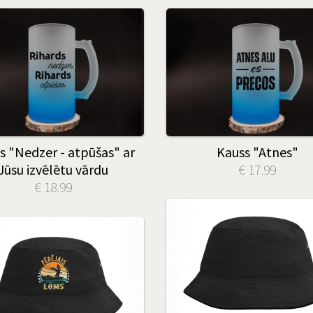
s "Nedzer - atpūšas" ar
Kauss "Atnes"
Jūsu izvēlētu vārdu
€ 17.99
€ 18.99