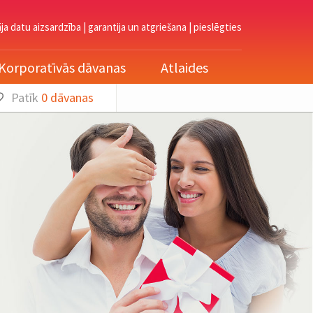
āja datu aizsardzība
|
garantija un atgriešana
|
pieslēgties
Korporatīvās dāvanas
Atlaides
Patīk
0
dāvanas