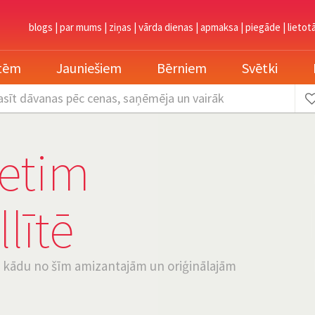
blogs
|
par mums
|
ziņas
|
vārda dienas
|
apmaksa
|
piegāde
|
lietot
etēm
Jauniešiem
Bērniem
Svētki
asīt dāvanas
pēc cenas, saņēmēja un vairāk
ietim
lītē
ot kādu no šīm amizantajām un oriģinālajām