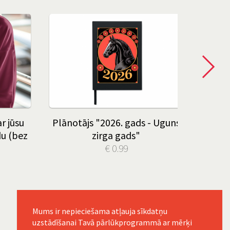
r jūsu
Plānotājs "2026. gads - Uguns
du (bez
zirga gads"
€ 0.99
Mums ir nepieciešama atļauja sīkdatņu
uzstādīšanai Tavā pārlūkprogrammā ar mērķi