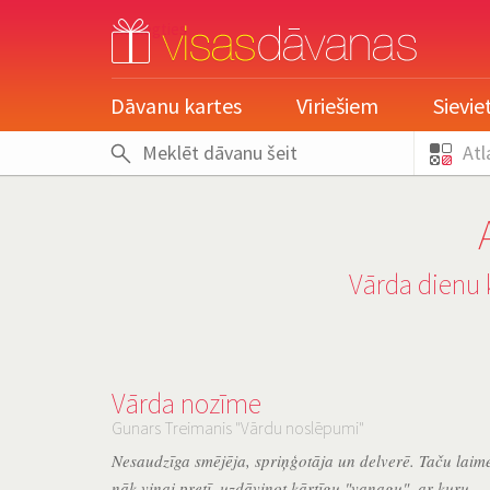
pieslēgties
Dāvanu kartes
Vīriešiem
Sievi
Atl
Vārda dienu 
Vārda nozīme
Gunars Treimanis "Vārdu noslēpumi"
Nesaudzīga smējēja, spriņģotāja un delverē. Taču laim
nāk viņai pretī, uzdāvinot kārtīgu "vanagu", ar kuru