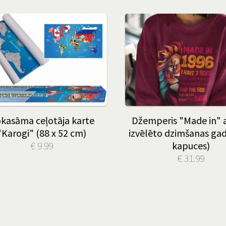
kasāma ceļotāja karte
Džemperis "Made in" a
"Karogi" (88 x 52 cm)
izvēlēto dzimšanas ga
€ 9.99
kapuces)
€ 31.99