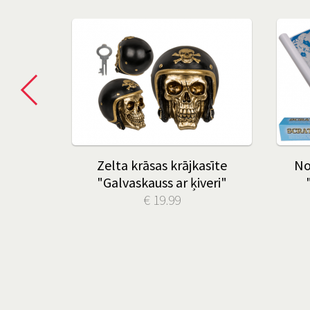
kts
Zelta krāsas krājkasīte
No
(bez
"Galvaskauss ar ķiveri"
€ 19.99