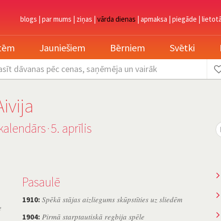
blogs
|
par mums
|
ziņas
|
vārda dienas
|
apmaksa
|
piegāde
|
lietot
etēm
Jauniešiem
Bērniem
Svētki
asīt dāvanas
pēc cenas, saņēmēja un vairāk
Aivija
kalendārs
5. aprīlis
˙
Pasaulē
Spēkā stājas aizliegums skūpstīties uz sliedēm
1910:
e
Pirmā starptautiskā regbija spēle
1904: