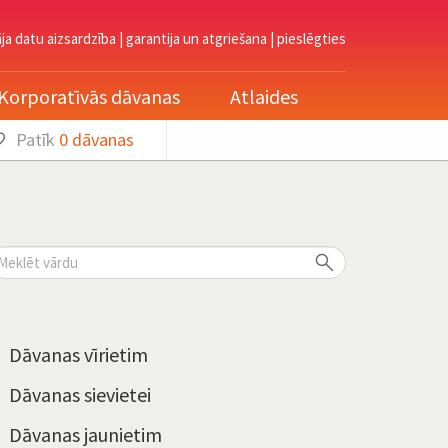
āja datu aizsardzība
|
garantija un atgriešana
|
pieslēgties
Korporatīvās dāvanas
Atlaides
Patīk
0
dāvanas
Dāvanas vīrietim
Dāvanas sievietei
Dāvanas jaunietim