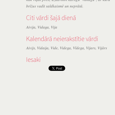
brīžus vadīt saldkaismē un neprātā.
Citi vārdi šajā dienā
Aivija
,
Vidaga
,
Vija
Kalendārā neierakstītie vārdi
Aivijs
,
Vidaija
,
Vide
,
Videga
,
Vīdega
,
Vijars
,
Vijārs
Iesaki