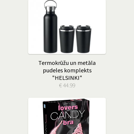
Termokrūžu un metāla
pudeles komplekts
"HELSINKI"
€ 44.99