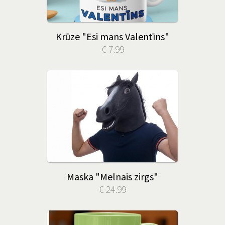
Krūze "Esi mans Valentīns"
€ 7.99
Maska "Melnais zirgs"
€ 24.99