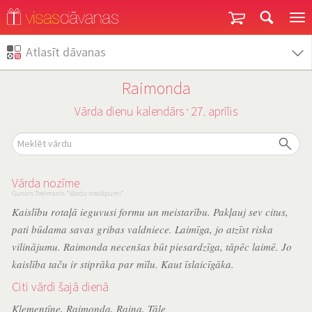
Garantija un atgriešana
Atlasīt dāvanas
Raimonda
Vārda dienu kalendārs
27. aprīlis
˙
Vārda nozīme
Gunars Treimanis "Vārdu noslēpumi"
Kaislību rotaļā ieguvusi formu un meistarību. Pakļauj sev citus,
pati būdama savas gribas valdniece. Laimīga, jo atzīst riska
vilinājumu. Raimonda necenšas būt piesardzīga, tāpēc laimē. Jo
kaislība taču ir stiprāka par mīlu. Kaut īslaicīgāka.
Citi vārdi šajā dienā
Klementīne
,
Raimonda
,
Raina
,
Tāle