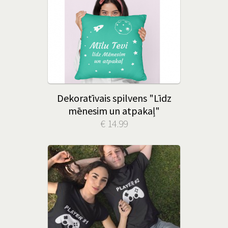
Dekoratīvais spilvens "Līdz
mēnesim un atpakaļ"
€ 14.99