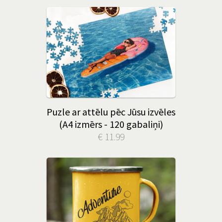
Puzle ar attēlu pēc Jūsu izvēles
(A4 izmērs - 120 gabaliņi)
€ 11.99