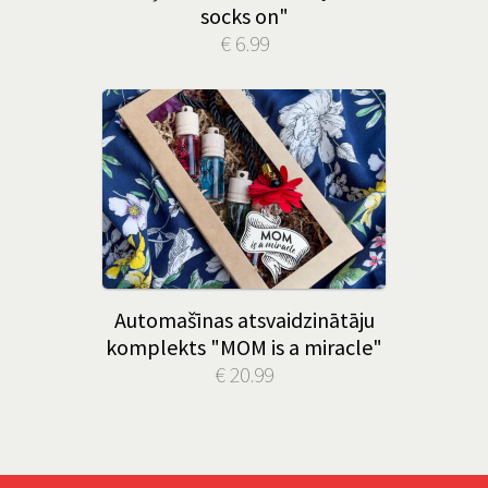
socks on"
€ 6.99
Automašīnas atsvaidzinātāju
komplekts "MOM is a miracle"
€ 20.99