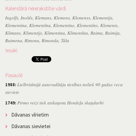
Kalendārā neierakstītie vārdi
Ingolfs
,
Inolds
,
Klemans
,
Klemens
,
Klemenss
,
Klementijs
,
Klementina
,
Klementīna
,
Klementine
,
Klementīns
,
Klements
,
Klimans
,
Klimentijs
,
Klimentina
,
Klimentīna
,
Raima
,
Raimija
,
Raimona
,
Rimona
,
Rimonda
,
Tāla
Iesaki
Pasaulē
Lielbritānijā autovadītāju tiesības noliek 90 gadus veca
1988:
sieviete
Pirmo reizi tiek atskaņota Hendeļa skaņdarbi
1749:
Dāvanas vīrietim
Dāvanas sievietei