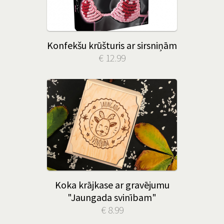
Konfekšu krūšturis ar sirsniņām
€ 12.99
Koka krājkase ar gravējumu
"Jaungada svinībam"
€ 8.99