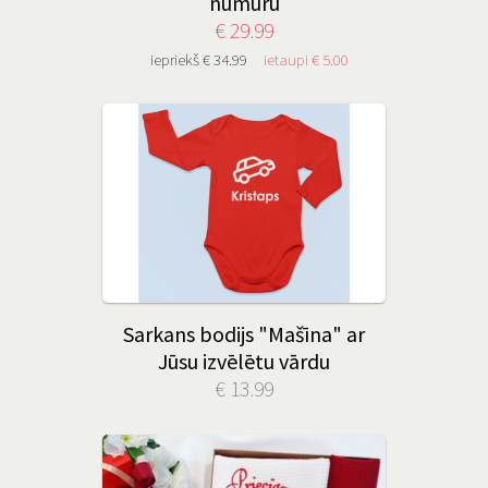
numuru
€ 29.99
iepriekš € 34.99
ietaupi € 5.00
Sarkans bodijs "Mašīna" ar
Jūsu izvēlētu vārdu
€ 13.99