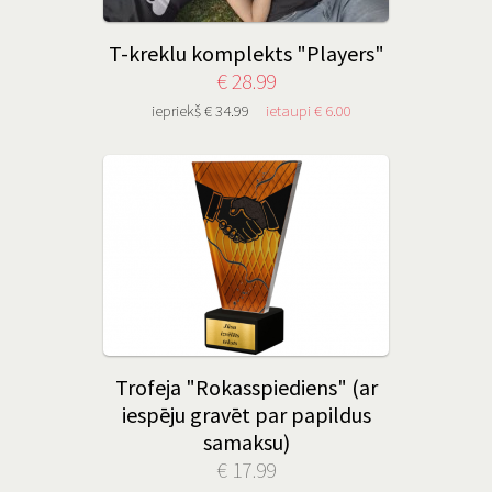
T-kreklu komplekts "Players"
€ 28.99
iepriekš € 34.99
ietaupi € 6.00
Trofeja "Rokasspiediens" (ar
iespēju gravēt par papildus
samaksu)
€ 17.99