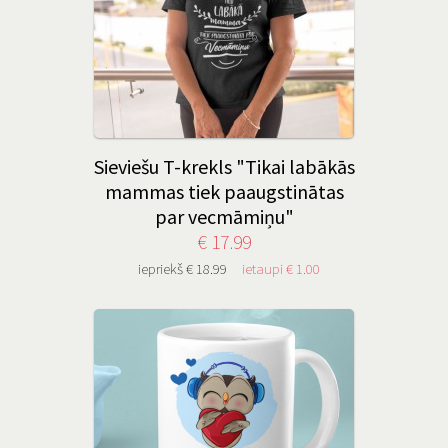
Sieviešu T-krekls "Tikai labākās
mammas tiek paaugstinātas
par vecmāmiņu"
€ 17.99
iepriekš € 18.99
ietaupi € 1.00