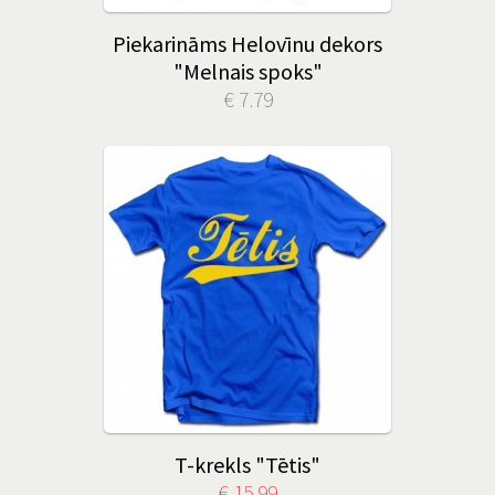
Piekarināms Helovīnu dekors
"Melnais spoks"
€ 7.79
T-krekls "Tētis"
€ 15.99