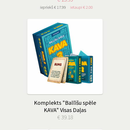
iepriekš € 17.99
ietaupi € 2.00
Komplekts "Ballīšu spēle
KAVA" Visas Daļas
€ 39.18