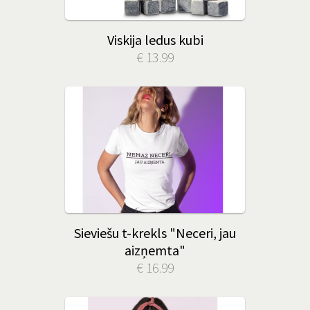
Viskija ledus kubi
€ 13.99
Sieviešu t-krekls "Neceri, jau
aizņemta"
€ 16.99