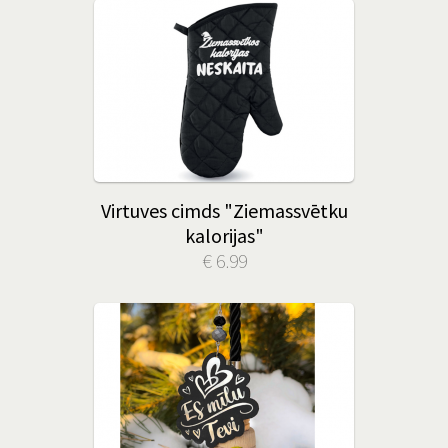
Virtuves cimds "Ziemassvētku
kalorijas"
€ 6.99