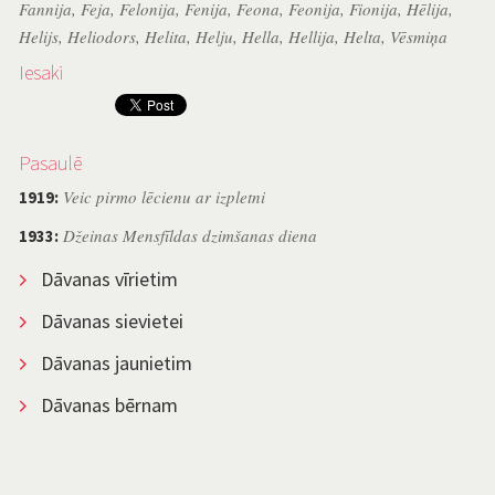
Fannija
,
Feja
,
Felonija
,
Fenija
,
Feona
,
Feonija
,
Fionija
,
Hēlija
,
Helijs
,
Heliodors
,
Helita
,
Helju
,
Hella
,
Hellija
,
Helta
,
Vēsmiņa
Iesaki
Pasaulē
Veic pirmo lēcienu ar izpletni
1919:
Džeinas Mensfīldas dzimšanas diena
1933:
Dāvanas vīrietim
Dāvanas sievietei
Dāvanas jaunietim
Dāvanas bērnam