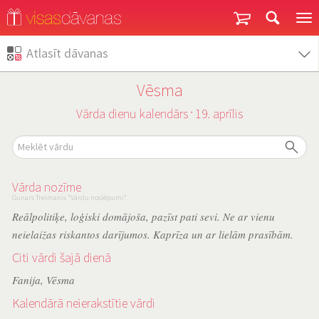
Garantija un atgriešana
Atlasīt dāvanas
Vēsma
Vārda dienu kalendārs
19. aprīlis
˙
Vārda nozīme
Gunars Treimanis "Vārdu noslēpumi"
Reālpolitiķe, loģiski domājoša, pazīst pati sevi. Ne ar vienu
neielaižas riskantos darījumos. Kaprīza un ar lielām prasībām.
Citi vārdi šajā dienā
Fanija
,
Vēsma
Kalendārā neierakstītie vārdi