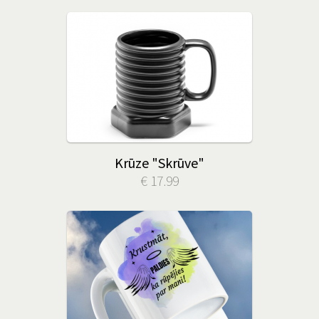
Krūze "Skrūve"
€ 17.99