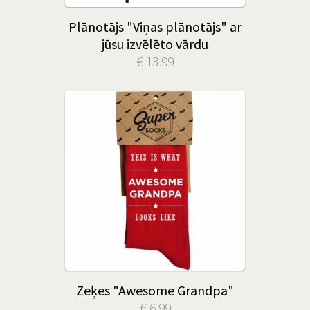
Plānotājs "Viņas plānotājs" ar
jūsu izvēlēto vārdu
€ 13.99
Zeķes "Awesome Grandpa"
€ 6.99