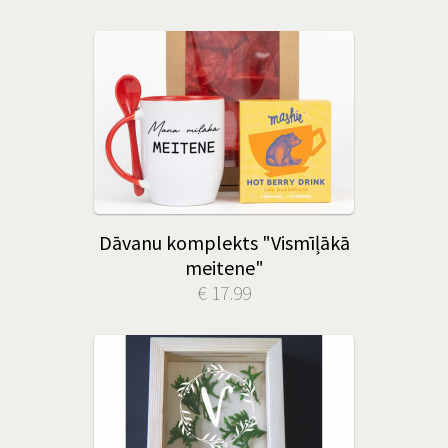
Dāvanu komplekts "Vismīļākā
meitene"
€ 17.99