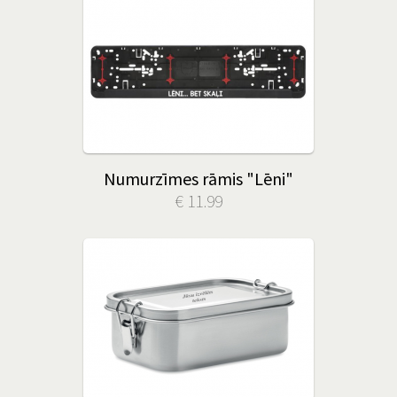
Numurzīmes rāmis "Lēni"
€ 11.99