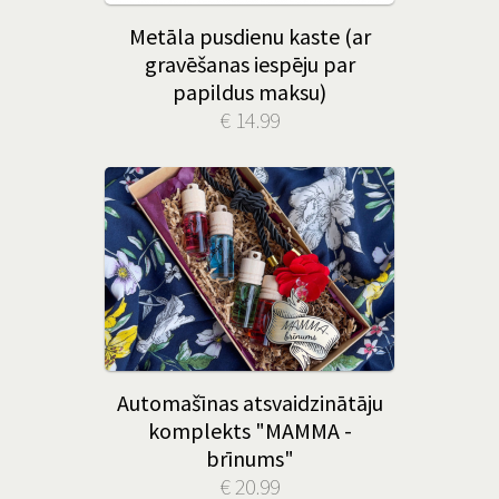
Metāla pusdienu kaste (ar
gravēšanas iespēju par
papildus maksu)
€ 14.99
Automašīnas atsvaidzinātāju
komplekts "MAMMA -
brīnums"
€ 20.99