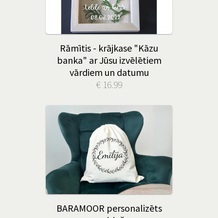
Rāmītis - krājkase "Kāzu
banka" ar Jūsu izvēlētiem
vārdiem un datumu
€ 16.99
BARAMOOR personalizēts