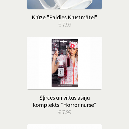
Krūze "Paldies Krustmātei"
€ 7.99
Šļirces un viltus asiņu
komplekts "Horror nurse"
€ 7.99