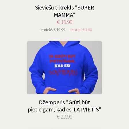
Sieviešu t-krekls "SUPER
MAMMA"
€ 16.99
iepriekš € 19.99
ietaupi € 3.00
Džemperis "Grūti būt
pieticīgam, kad esi LATVIETIS"
€ 29.99