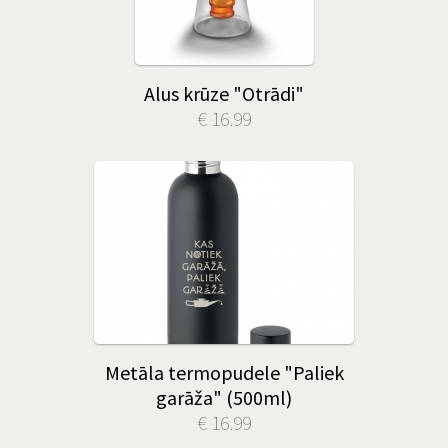
Alus krūze "Otrādi"
€ 16.99
Metāla termopudele "Paliek
garāža" (500ml)
€ 16.99