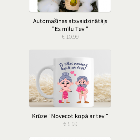
Automašīnas atsvaidzinātājs
"Es mīlu Tevi"
€ 10.99
Krūze "Novecot kopā ar tevi"
€ 8.99