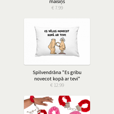
maisiņš
€ 7.99
Spilvendrāna "Es gribu
novecot kopā ar tevi"
€ 12.99