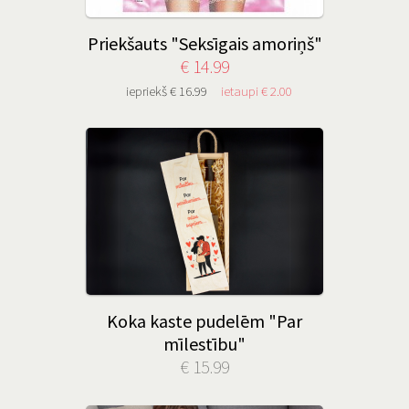
Priekšauts "Seksīgais amoriņš"
€ 14.99
iepriekš € 16.99
ietaupi € 2.00
Koka kaste pudelēm "Par
mīlestību"
€ 15.99