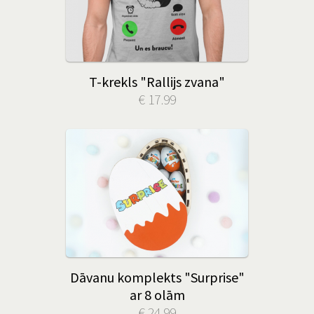
T-krekls "Rallijs zvana"
€ 17.99
Dāvanu komplekts "Surprise"
ar 8 olām
€ 24.99