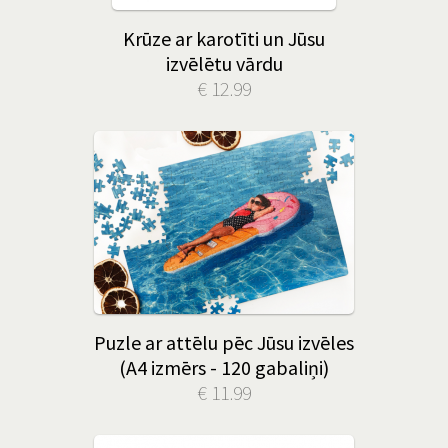
Krūze ar karotīti un Jūsu
izvēlētu vārdu
€ 12.99
Puzle ar attēlu pēc Jūsu izvēles
(A4 izmērs - 120 gabaliņi)
€ 11.99