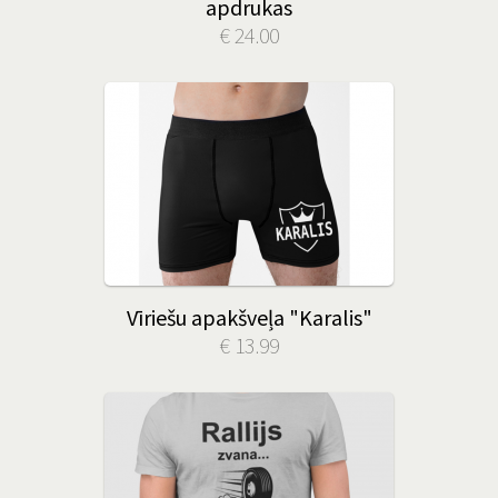
apdrukas
€ 24.00
Vīriešu apakšveļa "Karalis"
€ 13.99