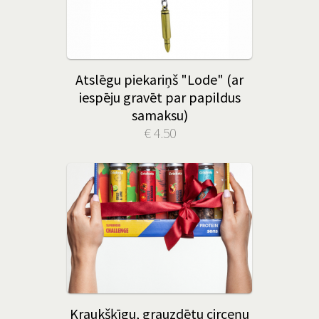
Atslēgu piekariņš "Lode" (ar
iespēju gravēt par papildus
samaksu)
€ 4.50
Kraukšķīgu, grauzdētu circeņu