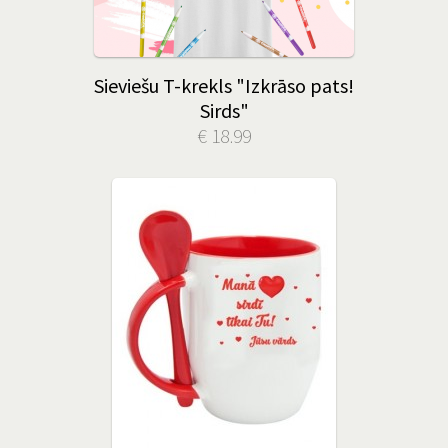
Sieviešu T-krekls "Izkrāso pats!
Sirds"
€ 18.99