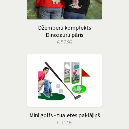
Džemperu komplekts
"Dinozauru pāris"
€ 57.99
Mini golfs - tualetes paklājiņš
€ 14.99