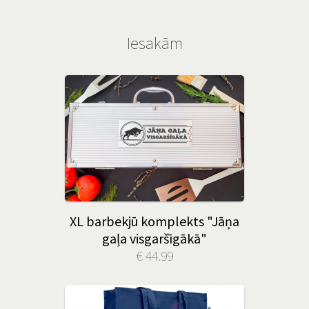
Iesakām
XL barbekjū komplekts "Jāņa
gaļa visgaršīgākā"
€ 44.99