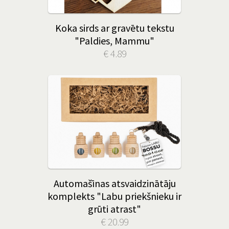
Koka sirds ar gravētu tekstu
"Paldies, Mammu"
€ 4.89
Automašīnas atsvaidzinātāju
komplekts "Labu priekšnieku ir
grūti atrast"
€ 20.99