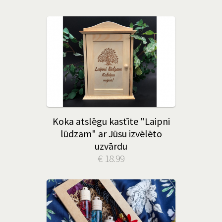
Koka atslēgu kastīte "Laipni
lūdzam" ar Jūsu izvēlēto
uzvārdu
€ 18.99