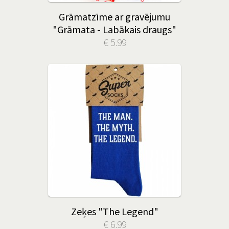
Grāmatzīme ar gravējumu
"Grāmata - Labākais draugs"
€ 5.99
Zeķes "The Legend"
€ 6.99