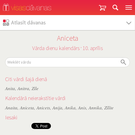
Garantija un atgriešana
Atlasīt dāvanas
Aniceta
Vārda dienu kalendārs
10. aprīlis
˙
Citi vārdi šajā dienā
Anita
,
Anitra
,
Zīle
Kalendārā neierakstītie vārdi
Anaita
,
Aniceta
,
Anicets
,
Anija
,
Anika
,
Anis
,
Annika
,
Zīlīte
Iesaki