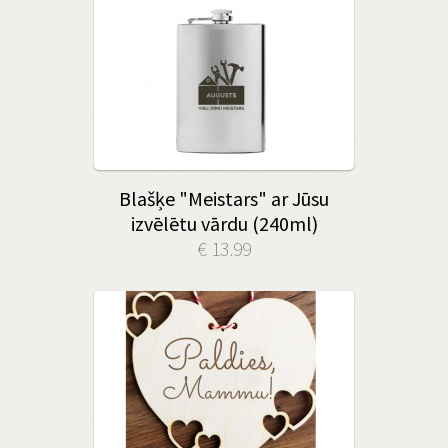
Blašķe "Meistars" ar Jūsu
izvēlētu vārdu (240ml)
€ 13.99