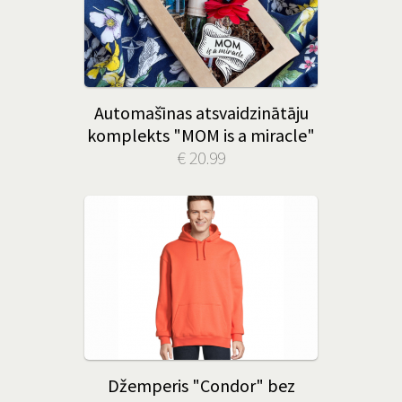
Automašīnas atsvaidzinātāju
komplekts "MOM is a miracle"
€ 20.99
Džemperis "Condor" bez