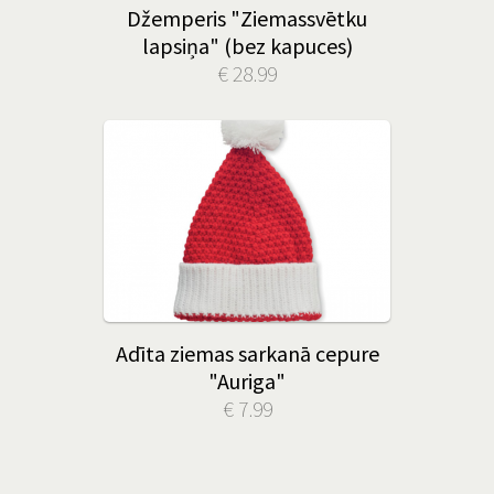
Džemperis "Ziemassvētku
lapsiņa" (bez kapuces)
€ 28.99
Adīta ziemas sarkanā cepure
"Auriga"
€ 7.99