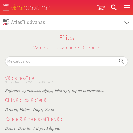
Garantija un atgriešana
Atlasīt dāvanas
Filips
Vārda dienu kalendārs
6. aprīlis
˙
Vārda nozīme
Gunars Treimanis "Vārdu noslēpumi"
Rafinēts, egoistisks, āķīgs, iekārīgs, tāpēc interesants.
Citi vārdi šajā dienā
Dzinta
,
Filips
,
Vīlips
,
Zinta
Kalendārā neierakstītie vārdi
Dzine
,
Dzintis
,
FīIips
,
Filipina