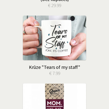
€ 29.99
Krūze "Tears of my staff"
€ 7.99