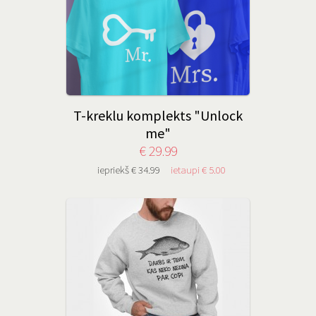
T-kreklu komplekts "Unlock
me"
€ 29.99
iepriekš € 34.99
ietaupi € 5.00