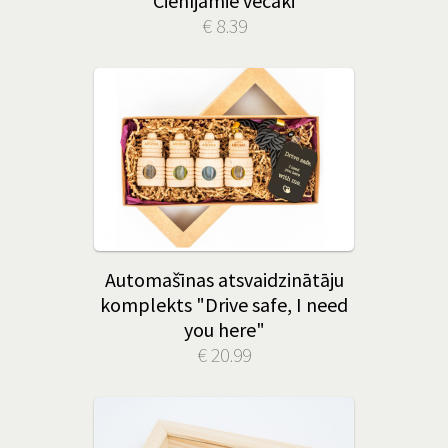
"Cienījamie vecāki"
€ 8.39
Automašīnas atsvaidzinātāju
komplekts "Drive safe, I need
you here"
€ 20.99