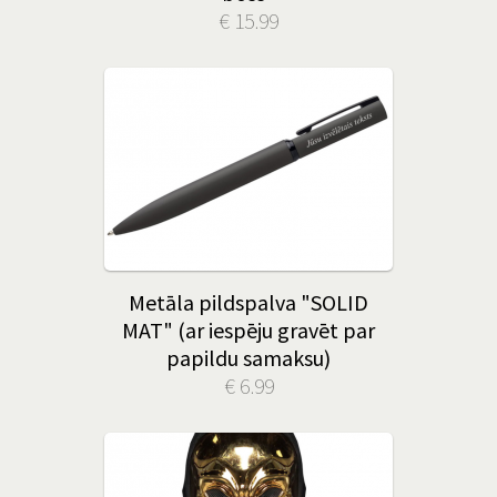
€ 15.99
Metāla pildspalva "SOLID
MAT" (ar iespēju gravēt par
papildu samaksu)
€ 6.99