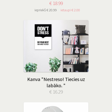
€ 18.99
iepriekš € 20.99
ietaupi € 2.00
Kanva "Nestreso! Tiecies uz
labāko. "
€ 16.29