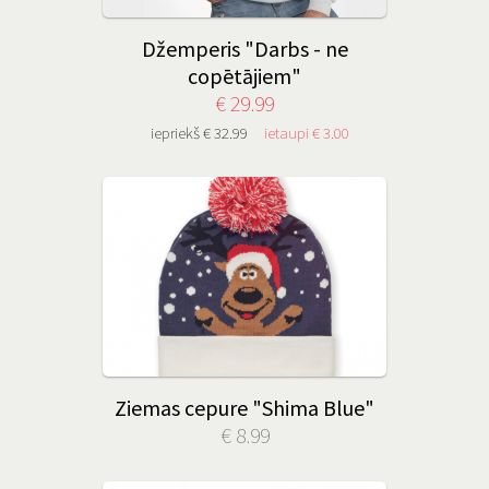
Džemperis "Darbs - ne
copētājiem"
€ 29.99
iepriekš € 32.99
ietaupi € 3.00
Ziemas cepure "Shima Blue"
€ 8.99