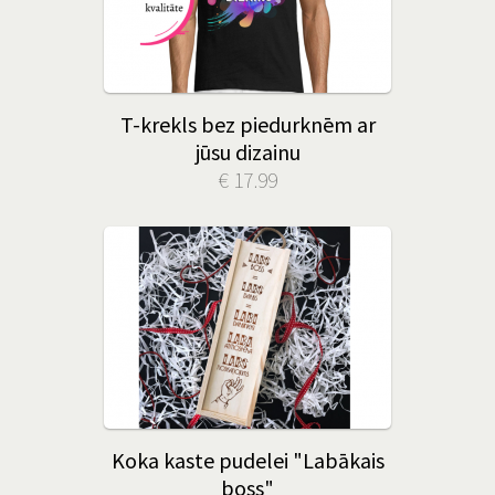
T-krekls bez piedurknēm ar
jūsu dizainu
€ 17.99
Koka kaste pudelei "Labākais
boss"