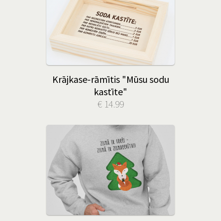
Krājkase-rāmītis "Mūsu sodu
kastīte"
€ 14.99