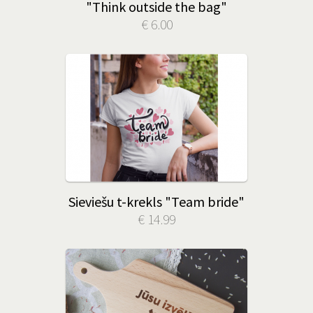
"Think outside the bag"
€ 6.00
Sieviešu t-krekls "Team bride"
€ 14.99