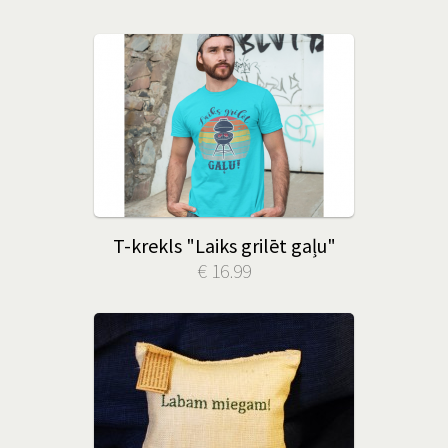
T-krekls "Laiks grilēt gaļu"
€ 16.99