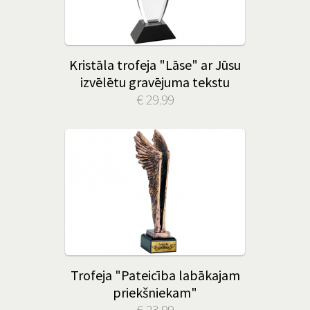
Kristāla trofeja "Lāse" ar Jūsu
izvēlētu gravējuma tekstu
€ 29.99
Trofeja "Pateicība labākajam
priekšniekam"
€ 23.99