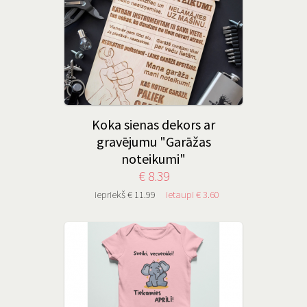
Koka sienas dekors ar
gravējumu "Garāžas
noteikumi"
€ 8.39
iepriekš € 11.99
ietaupi € 3.60