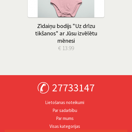
Zīdaiņu bodijs "Uz drīzu
tikšanos" ar Jūsu izvēlētu
mēnesi
€ 13.99
27733147
Lietošanas noteikumi
Par sadarbību
Par mums
Visas kategorijas