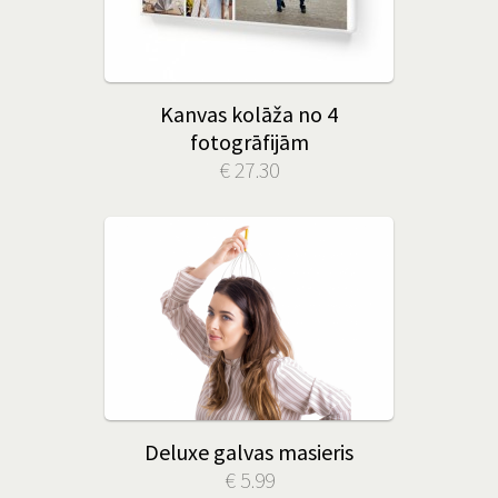
Kanvas kolāža no 4
fotogrāfijām
€ 27.30
Deluxe galvas masieris
€ 5.99