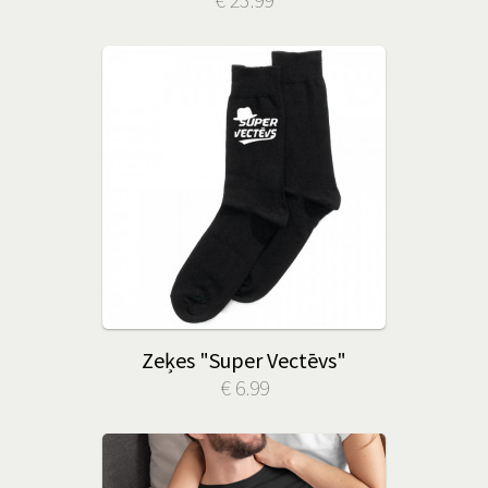
Zeķes "Super Vectēvs"
€ 6.99