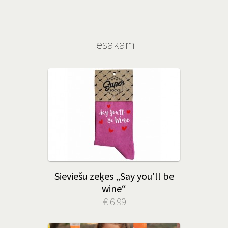
Iesakām
Sieviešu zeķes „Say you'll be
wine“
€ 6.99