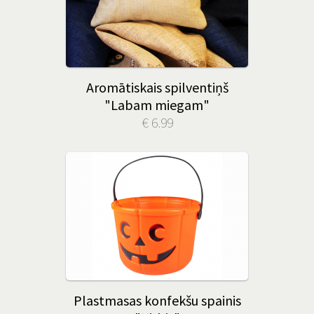
Aromātiskais spilventiņš
"Labam miegam"
€ 6.99
Plastmasas konfekšu spainis