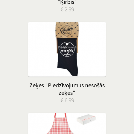
"Ķirbis"
€ 2.99
Zeķes "Piedzīvojumus nesošās
zeķes"
€ 6.99