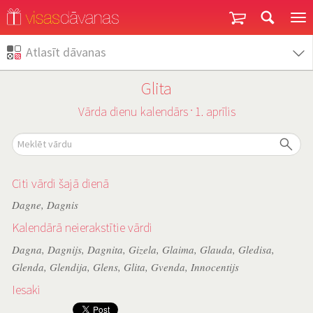
Garantija un atgriešana
Atlasīt dāvanas
Glita
Vārda dienu kalendārs
1. aprīlis
˙
Citi vārdi šajā dienā
Dagne
,
Dagnis
Kalendārā neierakstītie vārdi
Dagna
,
Dagnijs
,
Dagnita
,
Gizela
,
Glaima
,
Glauda
,
Gledisa
,
Glenda
,
Glendija
,
Glens
,
Glita
,
Gvenda
,
Innocentijs
Iesaki