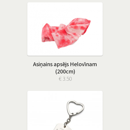
Asiņains apsējs Helovīnam
(200cm)
€ 3.50