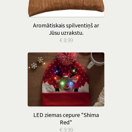
Aromātiskais spilventiņš ar
Jūsu uzrakstu.
€ 8.99
LED ziemas cepure "Shima
Red"
€ 9.99