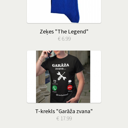
Zeķes "The Legend"
€ 6.99
T-krekls "Garāža zvana"
€ 17.99