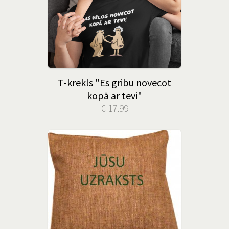
T-krekls "Es gribu novecot
kopā ar tevi"
€ 17.99