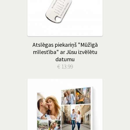
Atslēgas piekariņš "Mūžīgā
mīlestība" ar Jūsu izvēlētu
datumu
€ 13.99