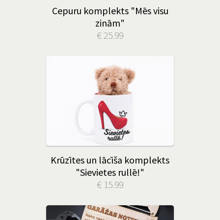
Cepuru komplekts "Mēs visu
zinām"
€ 25.99
Krūzītes un lācīša komplekts
"Sievietes rullē!"
€ 15.99