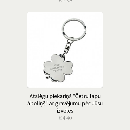
Atslēgu piekariņš "Četru lapu
āboliņš" ar gravējumu pēc Jūsu
izvēles
€ 4.40