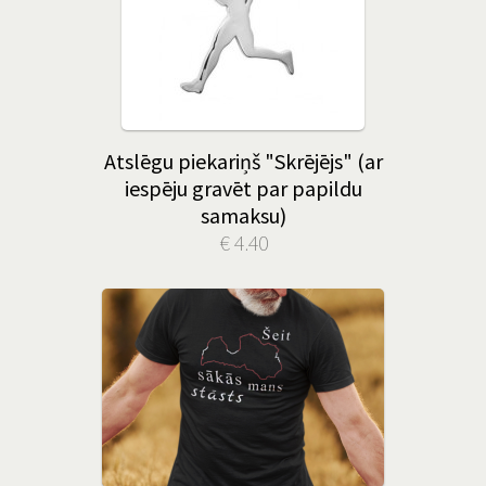
Atslēgu piekariņš "Skrējējs" (ar
iespēju gravēt par papildu
samaksu)
€ 4.40