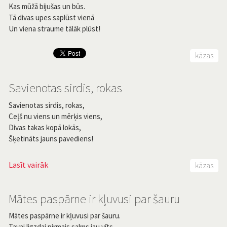
Kas mūžā bijušas un būs.
Tā divas upes saplūst vienā
Un viena straume tālāk plūst!
kāzas
Savienotas sirdis, rokas
Savienotas sirdis, rokas,
Ceļš nu viens un mērķis viens,
Divas takas kopā lokās,
Šķetināts jauns pavediens!
Lasīt vairāk
kāzas
Mātes paspārne ir kļuvusi par šauru
Mātes paspārne ir kļuvusi par šauru.
Tavai ligzdai pirmais salms jau vīts.