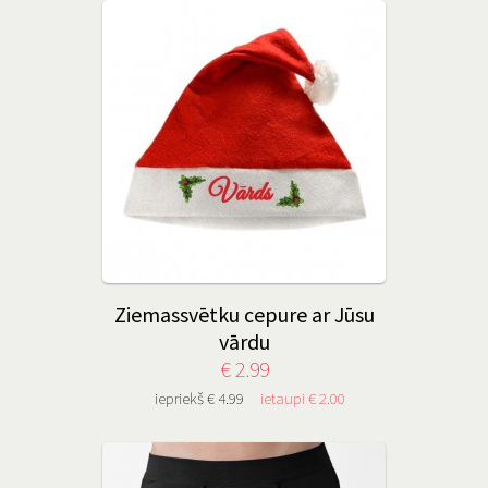
Ziemassvētku cepure ar Jūsu
vārdu
€ 2.99
iepriekš € 4.99
ietaupi € 2.00