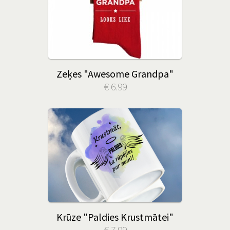
Zeķes "Awesome Grandpa"
€ 6.99
Krūze "Paldies Krustmātei"
€ 7.99