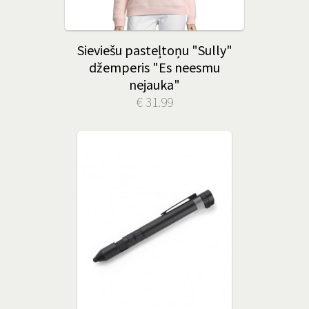
Sieviešu pasteļtoņu "Sully"
džemperis "Es neesmu
nejauka"
€ 31.99