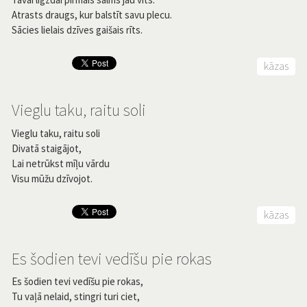
Atrasts draugs, kur balstīt savu plecu.
Sācies lielais dzīves gaišais rīts.
kāzas
Vieglu taku, raitu soli
Vieglu taku, raitu soli
Divatā staigājot,
Lai netrūkst mīļu vārdu
Visu mūžu dzīvojot.
kāzas
Es šodien tevi vedīšu pie rokas
Es šodien tevi vedīšu pie rokas,
Tu vaļā nelaid, stingri turi ciet,