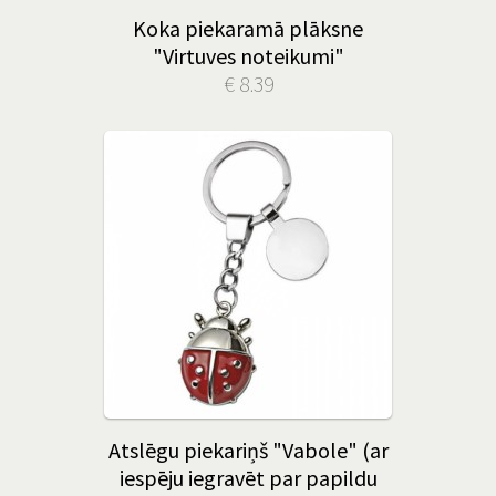
Koka piekaramā plāksne
"Virtuves noteikumi"
€ 8.39
Atslēgu piekariņš "Vabole" (ar
iespēju iegravēt par papildu