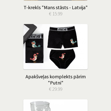
T-krekls "Mans stāsts - Latvija"
€ 15.99
Apakšveļas komplekts pārim
"Putni"
€ 29.99