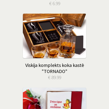
€ 6.99
Viskija komplekts koka kastē
"TORNADO"
€ 89.99