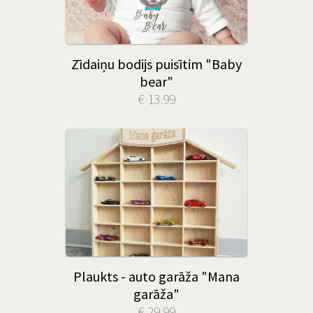
Zīdaiņu bodijs puisītim "Baby
bear"
€ 13.99
Plaukts - auto garāža "Mana
garāža"
€ 29.99