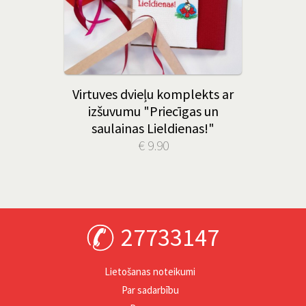
Virtuves dvieļu komplekts ar
izšuvumu "Priecīgas un
saulainas Lieldienas!"
€ 9.90
27733147
Lietošanas noteikumi
Par sadarbību