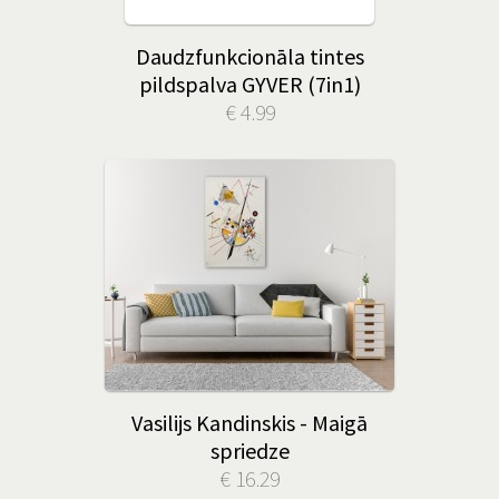
Daudzfunkcionāla tintes
pildspalva GYVER (7in1)
€ 4.99
Vasilijs Kandinskis - Maigā
spriedze
€ 16.29