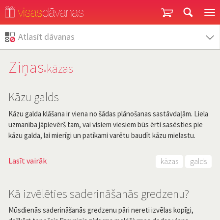
Garantija un atgriešana
Atlasīt dāvanas
Ziņas
kāzas
»
Kāzu galds
Kāzu galda klāšana ir viena no šādas plānošanas sastāvdaļām. Liela
uzmanība jāpievērš tam, vai visiem viesiem būs ērti sasēsties pie
kāzu galda, lai mierīgi un patīkami varētu baudīt kāzu mielastu.
Lasīt vairāk
kāzas
galds
Kā izvēlēties saderināšanās gredzenu?
Mūsdienās saderināšanās gredzenu pāri nereti izvēlas kopīgi,