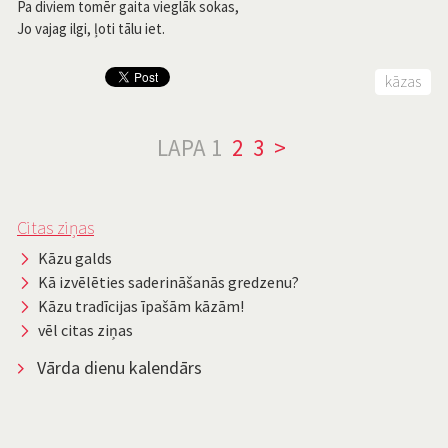
Pa diviem tomēr gaita vieglāk sokas,
Jo vajag ilgi, ļoti tālu iet.
kāzas
LAPA
1
2
3
>
Citas ziņas
Kāzu galds
Kā izvēlēties saderināšanās gredzenu?
Kāzu tradīcijas īpašām kāzām!
vēl citas ziņas
Vārda dienu kalendārs