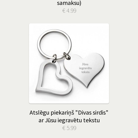
samaksu)
€ 4.99
Atslēgu piekariņš "Divas sirdis"
ar Jūsu iegravētu tekstu
€ 5.99