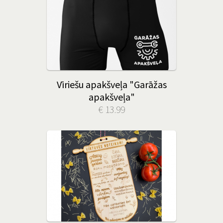
Vīriešu apakšveļa "Garāžas
apakšveļa"
€ 13.99