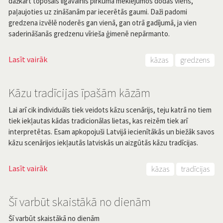
dažkārt topošais līgavainis pirkuma meklējumos dodas viens,
paļaujoties uz zināšanām par iecerētās gaumi. Daži padomi
gredzena izvēlē noderēs gan vienā, gan otrā gadījumā, ja vien
saderināšanās gredzenu vīrieša ģimenē nepārmanto.
Lasīt vairāk
kāzas
gredzens
Kāzu tradīcijas īpašām kāzām
Lai arī cik individuāls tiek veidots kāzu scenārijs, teju katrā no tiem
tiek iekļautas kādas tradicionālas lietas, kas reizēm tiek arī
interpretētas. Esam apkopojuši Latvijā iecienītākās un biežāk savos
kāzu scenārijos iekļautās latviskās un aizgūtās kāzu tradīcijas.
Lasīt vairāk
kāzas
tradīcijas
Šī varbūt skaistākā no dienām
Šī varbūt skaistākā no dienām