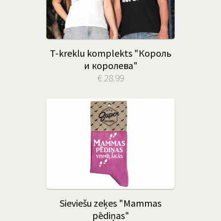
T-kreklu komplekts "Король
и королева"
€ 28.99
Sieviešu zeķes "Mammas
pēdiņas"