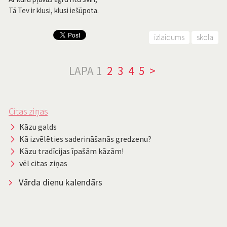
Tā Tev ir klusi, klusi iešūpota.
izlaidums
skola
LAPA
1
2
3
4
5
>
Citas ziņas
Kāzu galds
Kā izvēlēties saderināšanās gredzenu?
Kāzu tradīcijas īpašām kāzām!
vēl citas ziņas
Vārda dienu kalendārs