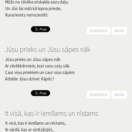
Mūžs no cilvēka atskalda savu daļu.
Un Jūs šai vidū kā lepna priede,
Kurai lemts nenoziedēt.
izlaidums
skola
Jūsu prieks un Jūsu sāpes nāk
Jūsu prieks un Jūsu sāpes nāk
Ar cilvēkbērniem, kuri savu ceļu sāk.
Caur viņu priekiem un caur viņu sāpēm
Atbilde Jūsu dzīvei: Kāpēc?
izlaidums
skola
It visā, kas ir iemīlams un nīstams
It visā, kas ir iemīlams un nīstams,
Ik vārdā, kas ar sirdi jāizjūt,