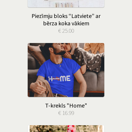
Piezīmju bloks “Latviete” ar
bērza koka vākiem
€ 25.00
T-krekls "Home"
€ 16.99