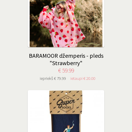
BARAMOOR džemperis - pleds
"Strawberry"
€ 59.99
iepriekš € 79.99
ietaupi € 20.00