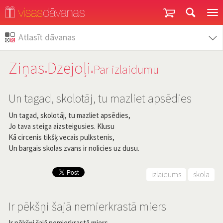
Garantija un atgriešana
Atlasīt dāvanas
Ziņas
Dzejoļi
Par izlaidumu
»
»
Un tagad, skolotāj, tu mazliet apsēdies
Un tagad, skolotāj, tu mazliet apsēdies,
Jo tava steiga aizsteigusies. Klusu
Kā circenis tikšķ vecais pulkstenis,
Un bargais skolas zvans ir nolicies uz dusu.
izlaidums
skola
Ir pēkšņi šajā nemierkrastā miers
Ir pēkšņi šajā nemierkrastā miers,