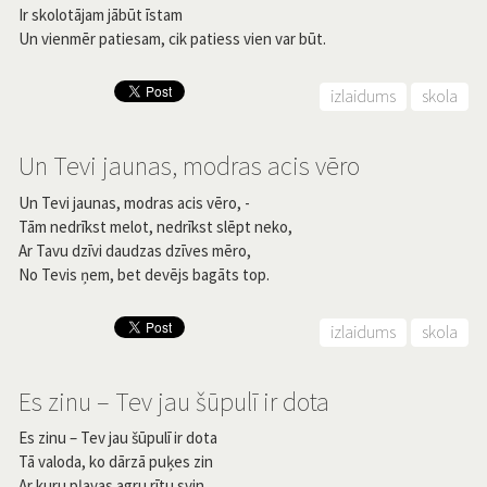
Ir skolotājam jābūt īstam
Un vienmēr patiesam, cik patiess vien var būt.
izlaidums
skola
Un Tevi jaunas, modras acis vēro
Un Tevi jaunas, modras acis vēro, -
Tām nedrīkst melot, nedrīkst slēpt neko,
Ar Tavu dzīvi daudzas dzīves mēro,
No Tevis ņem, bet devējs bagāts top.
izlaidums
skola
Es zinu – Tev jau šūpulī ir dota
Es zinu – Tev jau šūpulī ir dota
Tā valoda, ko dārzā puķes zin
Ar kuru pļavas agru rītu svin,