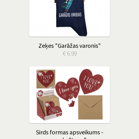
Zeķes "Garāžas varonis"
€ 6.99
Sirds formas apsveikums -