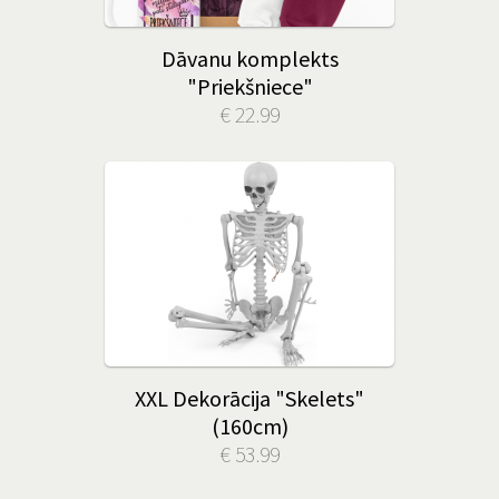
Dāvanu komplekts
"Priekšniece"
€ 22.99
XXL Dekorācija "Skelets"
(160cm)
€ 53.99