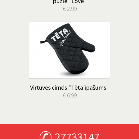
puzle "Love"
€ 2.99
Virtuves cimds "Tēta īpašums"
€ 6.99
27733147