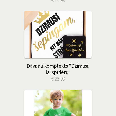
Dāvanu komplekts "Dzimusi,
lai spīdētu"
€ 23.99