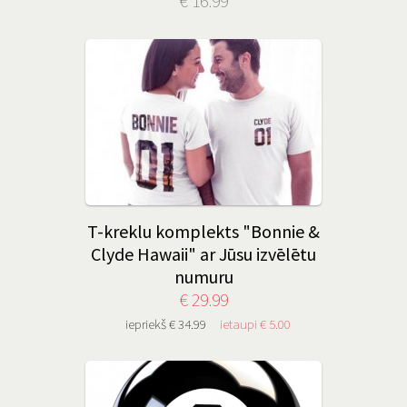
€ 16.99
T-kreklu komplekts "Bonnie &
Clyde Hawaii" ar Jūsu izvēlētu
numuru
€ 29.99
iepriekš € 34.99
ietaupi € 5.00