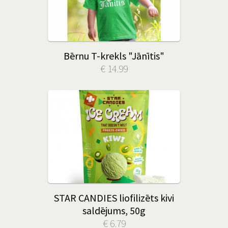
Bērnu T-krekls "Jānītis"
€ 14.99
STAR CANDIES liofilizēts kivi
saldējums, 50g
€ 6.79