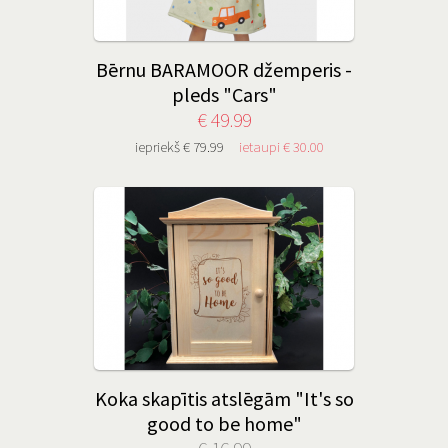
Bērnu BARAMOOR džemperis -
pleds "Cars"
€ 49.99
iepriekš € 79.99
ietaupi € 30.00
Koka skapītis atslēgām "It's so
good to be home"