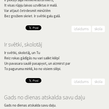
It visas rūpju laivas uzvilktas ir malā.
Var atļaut četrdesmit minūtēm
Bez grožiem skriet. Ir svētki galu galā.
izlaidums
skola
Ir svētki, skolotāj
Ir svētki, skolotāj, un Tu
Reiz rokas gādīgās nu vari salikt klēpī
Un pavasara saulē pasapņot, un aizmirst par
To paguruma mirkli, ko no visiem slēpi.
izlaidums
skola
Gads no dienas atskalda savu daļu
Gads no dienas atskalda savu daļu.