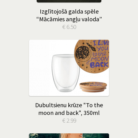
Izglītojošā galda spēle
“Mācāmies angļu valoda”
€ 6.50
Dubultsienu krūze "To the
moon and back", 350ml
€ 2.99