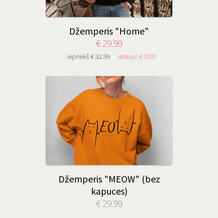
Džemperis "Home"
€ 29.99
iepriekš € 32.99
ietaupi € 3.00
Džemperis "MEOW" (bez
kapuces)
€ 29.99