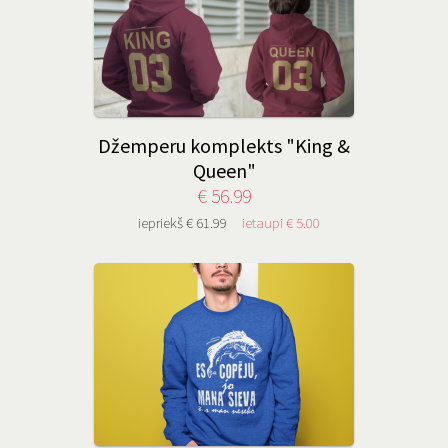
Džemperu komplekts "King &
Queen"
€ 56.99
iepriekš € 61.99
ietaupi € 5.00