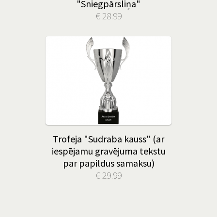
"Sniegpārsliņa"
€ 28.99
Trofeja "Sudraba kauss" (ar
iespējamu gravējuma tekstu
par papildus samaksu)
€ 29.99