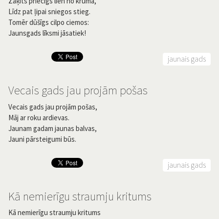
Zaķīts priecīgs lien no krūma,
Līdz pat ļipai sniegos stieg.
Tomēr dūšīgs cilpo ciemos:
Jaunsgads līksmi jāsatiek!
jaunais gads
Vecais gads jau projām pošas
Vecais gads jau projām pošas,
Māj ar roku ardievas.
Jaunam gadam jaunas balvas,
Jauni pārsteigumi būs.
jaunais gads
Kā nemierīgu straumju kritums
Kā nemierīgu straumju kritums