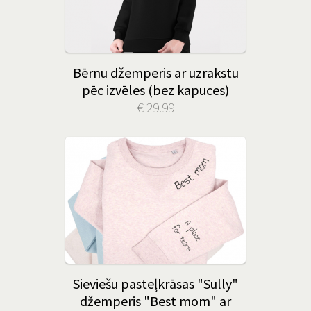
Bērnu džemperis ar uzrakstu
pēc izvēles (bez kapuces)
€ 29.99
Sieviešu pasteļkrāsas "Sully"
džemperis "Best mom" ar