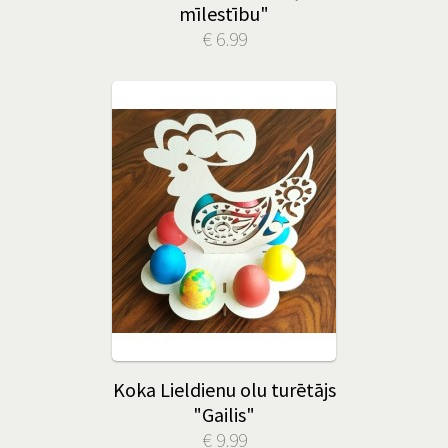
mīlestību"
€ 6.99
Koka Lieldienu olu turētājs
"Gailis"
€ 9.99