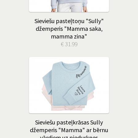
Sieviešu pasteļtoņu "Sully"
džemperis "Mamma saka,
mamma zina"
€ 31.99
Sieviešu pasteļkrāsas Sully
džemperis "Mamma" ar bērnu
vārdiem uz piedurknes