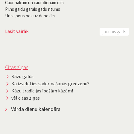
Caur naktīm un caur dienām dim
Pilns gaidu garais gadu ritums
Un sapņus nes uz debesīm.
Lasīt vairāk
jaunais gads
Citas ziņas
Kāzu galds
Kā izvēlēties saderināšanās gredzenu?
Kāzu tradīcijas īpašām kāzām!
vēl citas ziņas
Vārda dienu kalendārs