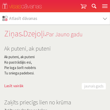
Garantija un atgriešana
Atlasīt dāvanas
Ziņas
Dzejoļi
Par Jauno gadu
»
»
Ak puteni, ak puteni
Ak puteni, ak puteni
Ko pastrādājis esi,
Pie loga šorīt nobēris
Tu sniega padebesi.
Lasīt vairāk
jaunais gads
Zaķīts priecīgs lien no krūma