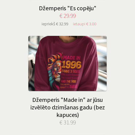
Džemperis "Es copēju"
€ 29.99
iepriekš € 32.99
ietaupi € 3.00
Džemperis "Made in" ar jūsu
izvēlēto dzimšanas gadu (bez
kapuces)
€ 31.99