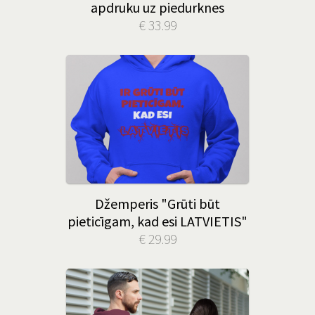
apdruku uz piedurknes
€ 33.99
Džemperis "Grūti būt
pieticīgam, kad esi LATVIETIS"
€ 29.99