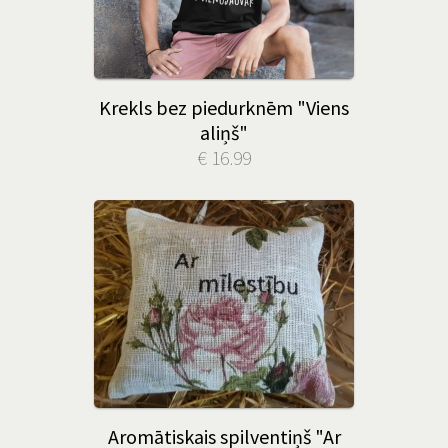
Krekls bez piedurknēm "Viens
aliņš"
€ 16.99
Aromātiskais spilventiņš "Ar