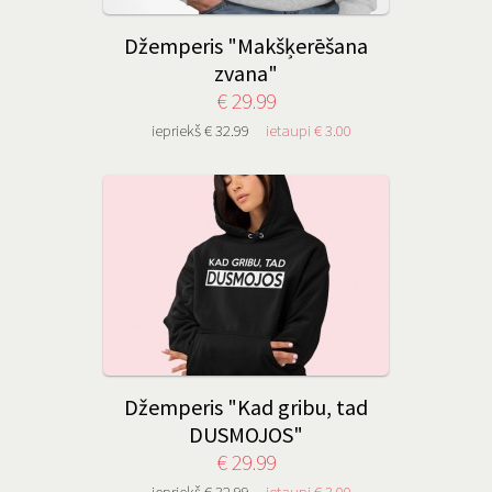
Džemperis "Makšķerēšana
zvana"
€ 29.99
iepriekš € 32.99
ietaupi € 3.00
Džemperis "Kad gribu, tad
DUSMOJOS"
€ 29.99
iepriekš € 32.99
ietaupi € 3.00