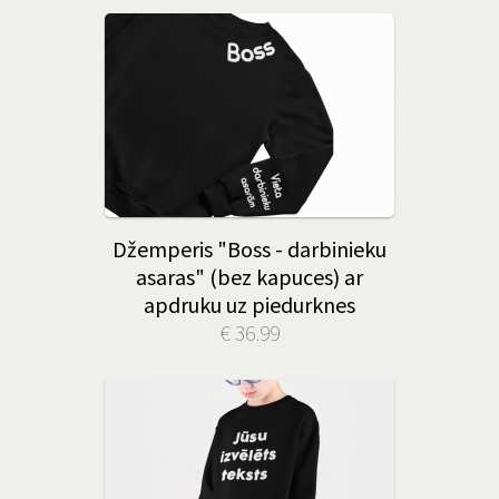
Džemperis "Boss - darbinieku
asaras" (bez kapuces) ar
apdruku uz piedurknes
€ 36.99