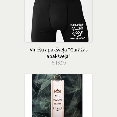
Vīriešu apakšveļa "Garāžas
apakšveļa"
€ 13.99