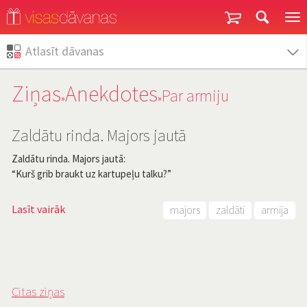
Garantija un atgriešana
Atlasīt dāvanas
Ziņas
Anekdotes
Par armiju
»
»
Zaldātu rinda. Majors jautā
Zaldātu rinda. Majors jautā:
“Kurš grib braukt uz kartupeļu talku?”
Lasīt vairāk
majors
zaldāti
armija
Citas ziņas