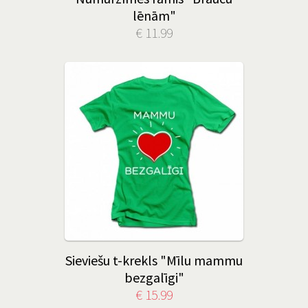
lēnām"
€ 11.99
Sieviešu t-krekls "Mīlu mammu
bezgalīgi"
€ 15.99