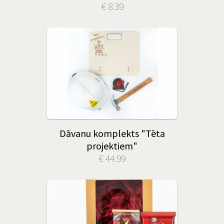
€ 8.39
Dāvanu komplekts "Tēta
projektiem"
€ 44.99