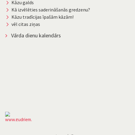
Kāzu galds
Kā izvēlēties saderināšanās gredzenu?
Kāzu tradīcijas īpašām kāzām!
vēl citas ziņas
Vārda dienu kalendārs