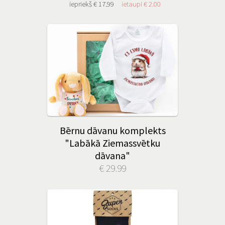
iepriekš € 17.99
ietaupi € 2.00
Bērnu dāvanu komplekts
"Labākā Ziemassvētku
dāvana"
€ 29.99