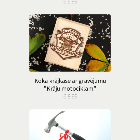
€ 6.99
Koka krājkase ar gravējumu
"Krāju motociklam"
€ 8.99