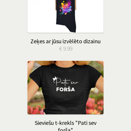
Zeķes ar jūsu izvēlēto dizainu
€ 9.99
Sieviešu t-krekls "Pati sev
forša"