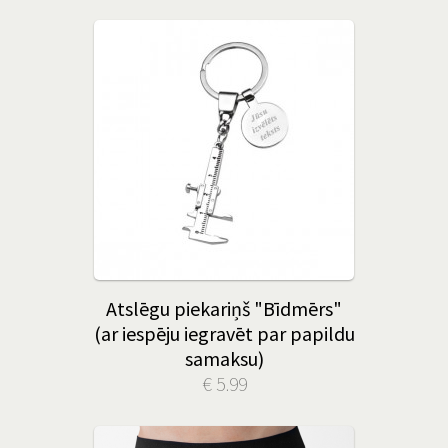
Atslēgu piekariņš "Bīdmērs"
(ar iespēju iegravēt par papildu
samaksu)
€ 5.99