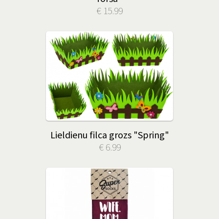
€ 15.99
Lieldienu filca grozs "Spring"
€ 6.99