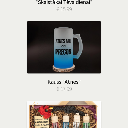
"Skaistākai Tēva dienai"
€ 15.99
Kauss "Atnes"
€ 17.99