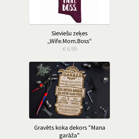
Sieviešu zeķes
„Wife.Mom.Boss“
€ 6.99
Gravēts koka dekors "Mana
garāža"