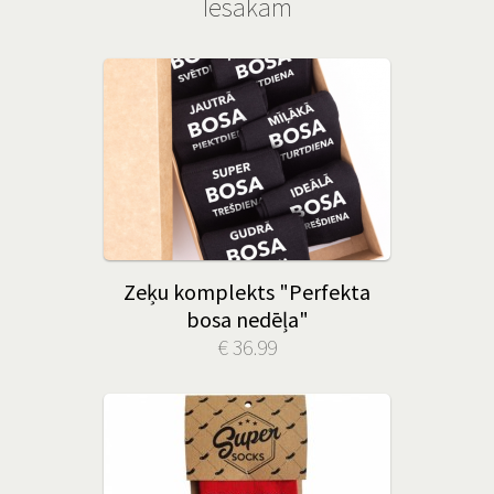
Iesakām
Zeķu komplekts "Perfekta
bosa nedēļa"
€ 36.99