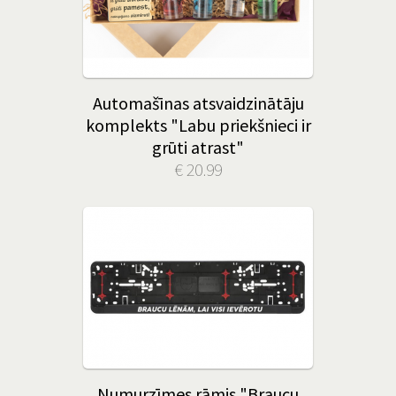
Automašīnas atsvaidzinātāju
komplekts "Labu priekšnieci ir
grūti atrast"
€ 20.99
Numurzīmes rāmis "Braucu