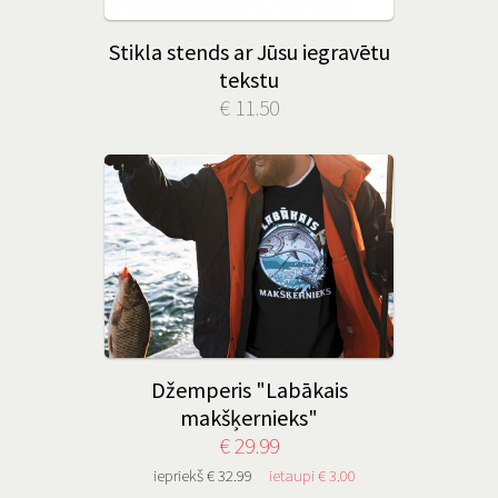
Stikla stends ar Jūsu iegravētu
tekstu
€ 11.50
Džemperis "Labākais
makšķernieks"
€ 29.99
iepriekš € 32.99
ietaupi € 3.00