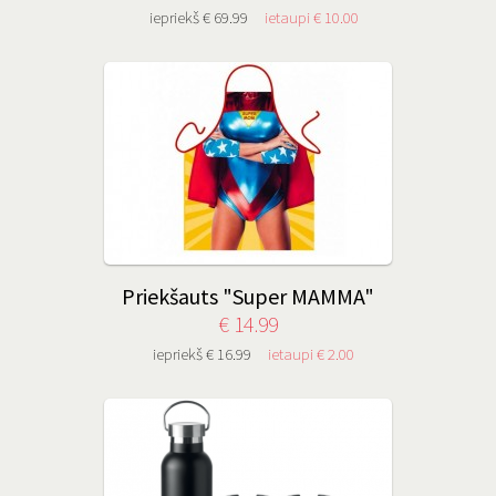
iepriekš € 69.99
ietaupi € 10.00
Priekšauts "Super MAMMA"
€ 14.99
iepriekš € 16.99
ietaupi € 2.00