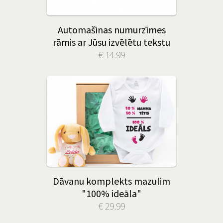
Automašīnas numurzīmes
rāmis ar Jūsu izvēlētu tekstu
€ 14.99
Dāvanu komplekts mazulim
"100% ideāla"
€ 29.99