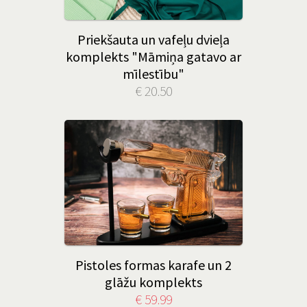
Priekšauta un vafeļu dvieļa
komplekts "Māmiņa gatavo ar
mīlestību"
€ 20.50
Pistoles formas karafe un 2
glāžu komplekts
€ 59.99