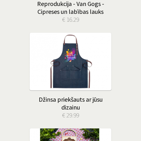
Reprodukcija - Van Gogs -
Cipreses un labības lauks
€ 16.29
Džinsa priekšauts ar jūsu
dizainu
€ 29.99