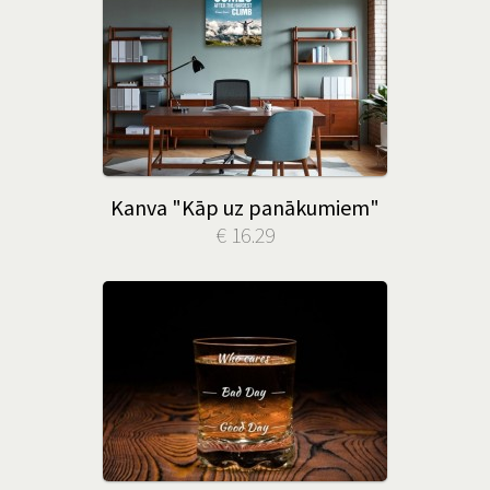
Kanva "Kāp uz panākumiem"
€ 16.29