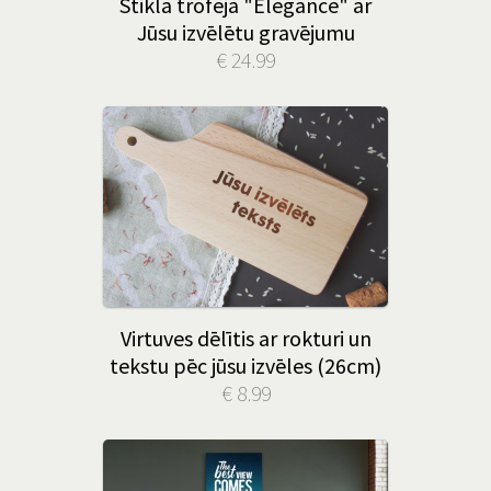
Stikla trofeja "Elegance" ar
Jūsu izvēlētu gravējumu
€ 24.99
Virtuves dēlītis ar rokturi un
tekstu pēc jūsu izvēles (26cm)
€ 8.99