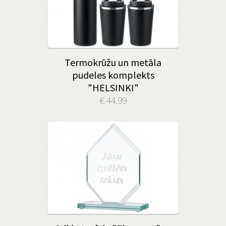
Termokrūžu un metāla
pudeles komplekts
"HELSINKI"
€ 44.99