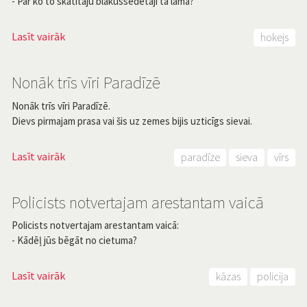
- Par ko to skatītāju blakussēdētāji tā lamā?
Lasīt vairāk
hokejs
Nonāk trīs vīri Paradīzē
Nonāk trīs vīri Paradīzē.
Dievs pirmajam prasa vai šis uz zemes bijis uzticīgs sievai.
Lasīt vairāk
paradīze
sieva
vīrs
Policists notvertajam arestantam vaicā
Policists notvertajam arestantam vaicā:
- Kādēļ jūs bēgāt no cietuma?
Lasīt vairāk
kāzas
policija