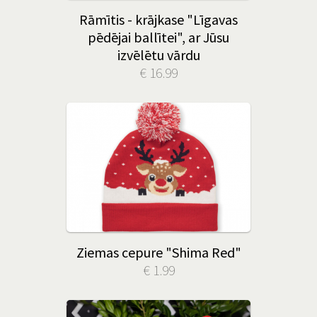
Rāmītis - krājkase "Līgavas
pēdējai ballītei", ar Jūsu
izvēlētu vārdu
€ 16.99
Ziemas cepure "Shima Red"
€ 1.99