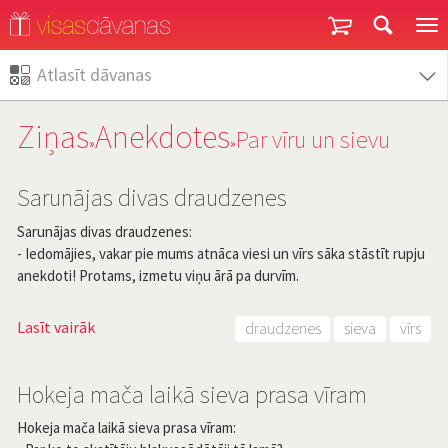
Garantija un atgriešana
Atlasīt dāvanas
Ziņas
Anekdotes
Par vīru un sievu
»
»
Sarunājas divas draudzenes
Sarunājas divas draudzenes:
- Iedomājies, vakar pie mums atnāca viesi un vīrs sāka stāstīt rupju
anekdoti! Protams, izmetu viņu ārā pa durvīm.
Lasīt vairāk
draudzenes
sieva
vīrs
Hokeja mača laikā sieva prasa vīram
Hokeja mača laikā sieva prasa vīram: