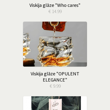
Viskija glāze "Who cares"
€ 14.99
Viskija glāze "OPULENT
ELEGANCE"
€ 9.99