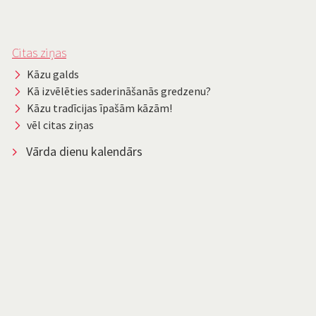
Citas ziņas
Kāzu galds
Kā izvēlēties saderināšanās gredzenu?
Kāzu tradīcijas īpašām kāzām!
vēl citas ziņas
Vārda dienu kalendārs