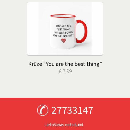
Krūze "You are the best thing"
€ 7.99
27733147
Lietošanas noteikumi