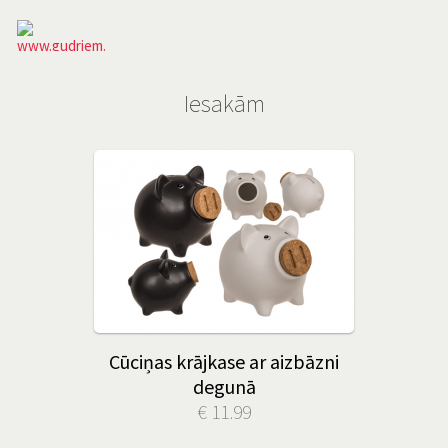
Iesakām
Cūciņas krājkase ar aizbāzni
degunā
€ 11.99