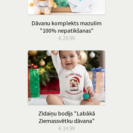
Dāvanu komplekts mazulim
"100% nepatikšanas"
€ 28.99
Zīdaiņu bodijs "Labākā
Ziemassvētku dāvana"
€ 14.99