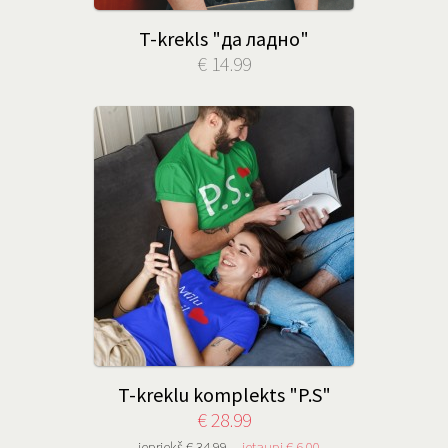
T-krekls "да ладно"
€ 14.99
T-kreklu komplekts "P.S"
€ 28.99
iepriekš € 34.99
ietaupi € 6.00