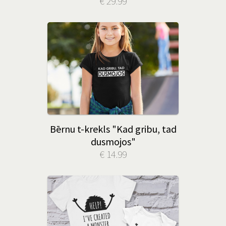
€ 29.99
Bērnu t-krekls "Kad gribu, tad
dusmojos"
€ 14.99