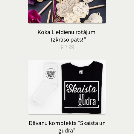
Koka Lieldienu rotājumi
"Izkrāso pats!"
€ 7.99
Dāvanu komplekts "Skaista un
gudra"