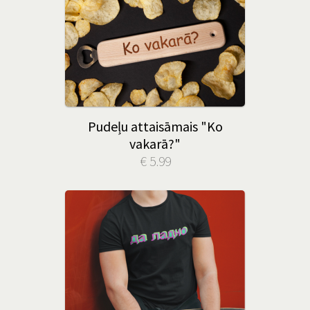
Pudeļu attaisāmais "Ko
vakarā?"
€ 5.99