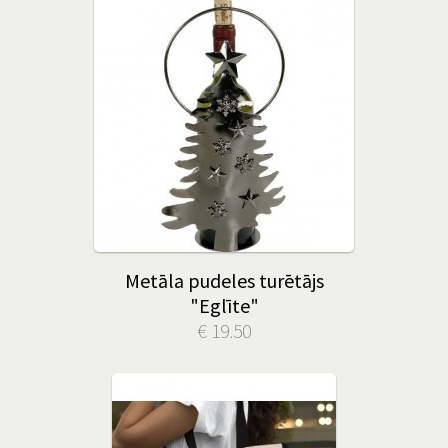
Metāla pudeles turētājs
"Eglīte"
€ 19.50