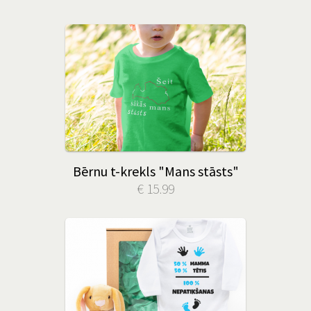
Bērnu t-krekls "Mans stāsts"
€ 15.99