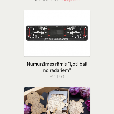
Numurzīmes rāmis "Ļoti bail
no radariem"
€ 11.99