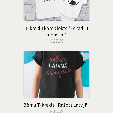
T-kreklu komplekts "Es radīju
monstru"
€ 27.99
Bērnu T-krekls "Ražots Latvijā"
€ 15.99