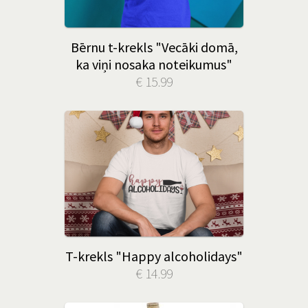
Bērnu t-krekls "Vecāki domā,
ka viņi nosaka noteikumus"
€ 15.99
T-krekls "Happy alcoholidays"
€ 14.99