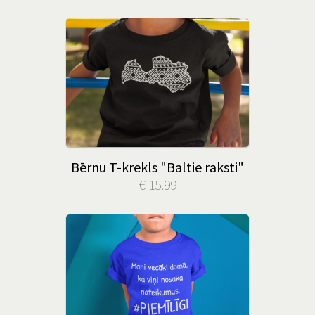
Bērnu T-krekls "Baltie raksti"
€ 15.99