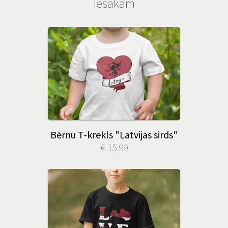
Iesakām
Bērnu T-krekls "Latvijas sirds"
€ 15.99