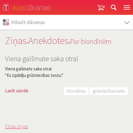
Garantija un atgriešana
Atlasīt dāvanas
Ziņas
Anekdotes
Par blondīnēm
»
»
Viena gaišmate saka otrai
Viena gaišmate saka otrai:
“Es izpildīju grūtniecības testu.”
Lasīt vairāk
blondīnes
grūtniecības tests
Citas ziņas