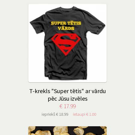
T-krekls "Super tētis" ar vārdu
pēc Jūsu izvēles
€ 17.99
iepriekš € 18.99
ietaupi € 1.00