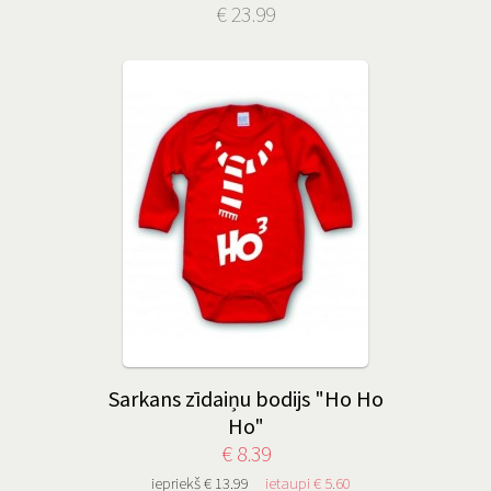
€ 23.99
Sarkans zīdaiņu bodijs "Ho Ho
Ho"
€ 8.39
iepriekš € 13.99
ietaupi € 5.60