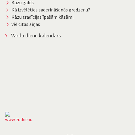
Kāzu galds
Kā izvēlēties saderināšanās gredzenu?
Kāzu tradīcijas īpašām kāzām!
vēl citas ziņas
Vārda dienu kalendārs