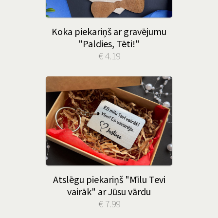
Koka piekariņš ar gravējumu
"Paldies, Tēti!"
€ 4.19
Atslēgu piekariņš "Mīlu Tevi
vairāk" ar Jūsu vārdu
€ 7.99