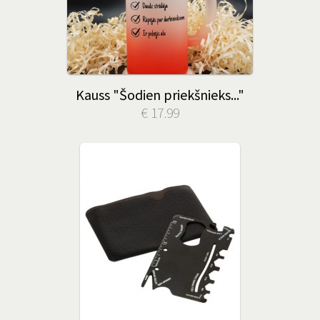
Kauss "Šodien priekšnieks..."
€ 17.99