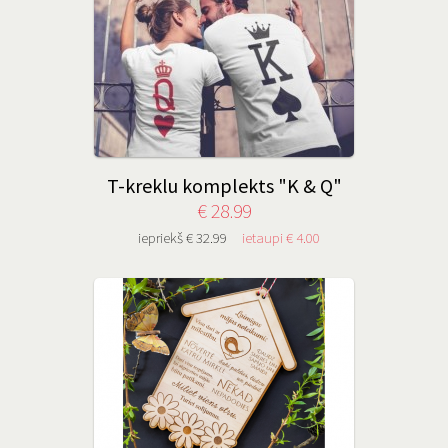
T-kreklu komplekts "K & Q"
€ 28.99
iepriekš € 32.99
ietaupi € 4.00