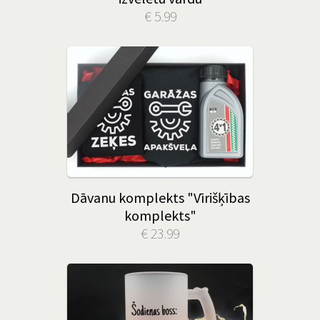
€ 5.99
Dāvanu komplekts "Vīrišķības
komplekts"
€ 23.99