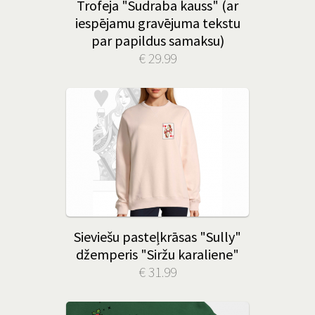
Trofeja "Sudraba kauss" (ar
iespējamu gravējuma tekstu
par papildus samaksu)
€ 29.99
Sieviešu pasteļkrāsas "Sully"
džemperis "Siržu karaliene"
€ 31.99