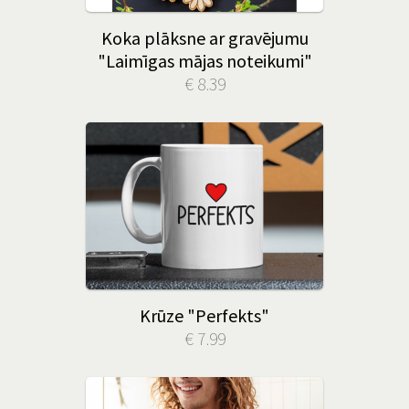
Koka plāksne ar gravējumu
"Laimīgas mājas noteikumi"
€ 8.39
Krūze "Perfekts"
€ 7.99