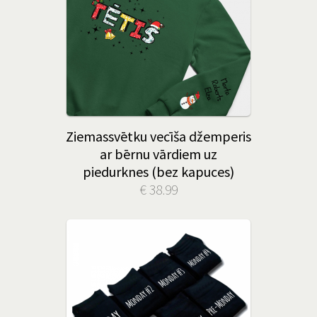
Ziemassvētku vecīša džemperis
ar bērnu vārdiem uz
piedurknes (bez kapuces)
€ 38.99