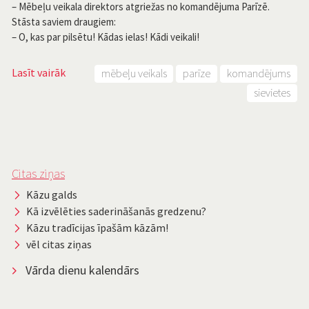
– Mēbeļu veikala direktors atgriežas no komandējuma Parīzē.
Stāsta saviem draugiem:
– O, kas par pilsētu! Kādas ielas! Kādi veikali!
Lasīt vairāk
mēbeļu veikals
parīze
komandējums
sievietes
Citas ziņas
Kāzu galds
Kā izvēlēties saderināšanās gredzenu?
Kāzu tradīcijas īpašām kāzām!
vēl citas ziņas
Vārda dienu kalendārs