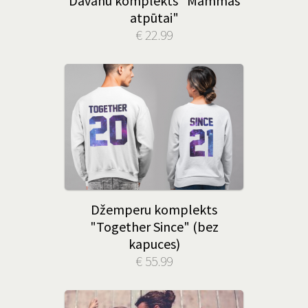
Dāvanu komplekts "Mammas
atpūtai"
€ 22.99
Džemperu komplekts
"Together Since" (bez
kapuces)
€ 55.99