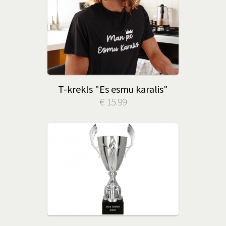
T-krekls "Es esmu karalis"
€ 15.99