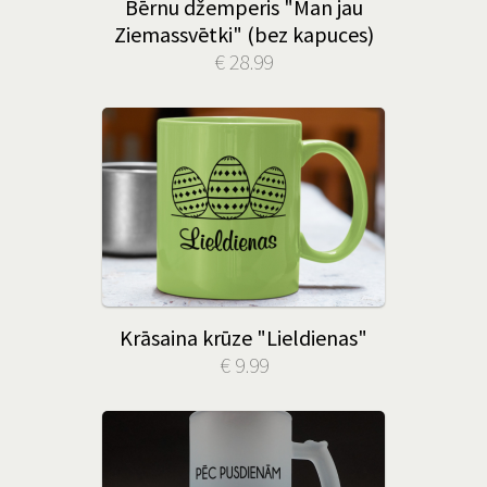
Bērnu džemperis "Man jau
Ziemassvētki" (bez kapuces)
€ 28.99
Krāsaina krūze "Lieldienas"
€ 9.99