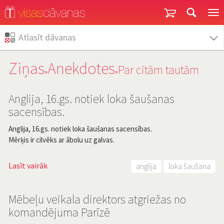
Garantija un atgriešana
Atlasīt dāvanas
Ziņas
Anekdotes
Par citām tautām
»
»
Anglija, 16.gs. notiek loka šaušanas
sacensības.
Anglija, 16.gs. notiek loka šaušanas sacensības.
Mērķis ir cilvēks ar ābolu uz galvas.
Lasīt vairāk
anglija
loka šaušana
Mēbeļu veikala direktors atgriežas no
komandējuma Parīzē