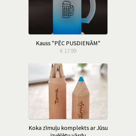
Kauss "PĒC PUSDIENĀM"
€ 17.99
Koka zīmuļu komplekts ar Jūsu
izvēlētu vārdu