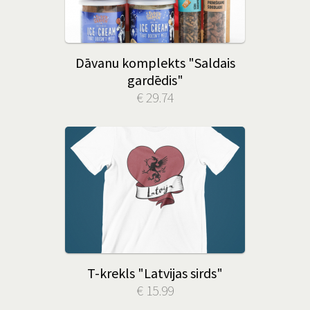
Dāvanu komplekts "Saldais
gardēdis"
€ 29.74
T-krekls "Latvijas sirds"
€ 15.99