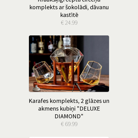
komplekts ar šokolādi, dāvanu
kastītē
€ 24.99
Karafes komplekts, 2 glāzes un
akmens kubiņi "DELUXE
DIAMOND"
€ 69.99