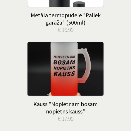
Metāla termopudele "Paliek
garāža" (500ml)
€ 16.99
Kauss "Nopietnam bosam
nopietns kauss"
€ 17.99