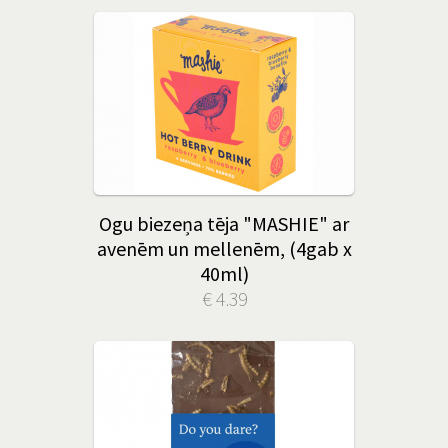
Ogu biezeņa tēja "MASHIE" ar
avenēm un mellenēm, (4gab x
40ml)
€ 4.39