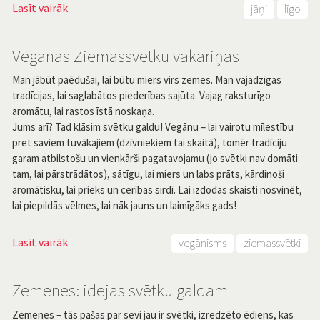
Lasīt vairāk
jāņi
līgo
Vegānas Ziemassvētku vakariņas
Man jābūt paēdušai, lai būtu miers virs zemes. Man vajadzīgas
tradīcijas, lai saglabātos piederības sajūta. Vajag raksturīgo
aromātu, lai rastos īstā noskaņa.
Jums arī? Tad klāsim svētku galdu! Vegānu – lai vairotu mīlestību
pret saviem tuvākajiem (dzīvniekiem tai skaitā), tomēr tradīciju
garam atbilstošu un vienkārši pagatavojamu (jo svētki nav domāti
tam, lai pārstrādātos), sātīgu, lai miers un labs prāts, kārdinoši
aromātisku, lai prieks un cerības sirdī. Lai izdodas skaisti nosvinēt,
lai piepildās vēlmes, lai nāk jauns un laimīgāks gads!
Lasīt vairāk
vegānisms
ziemassvētki
Zemenes: idejas svētku galdam
Zemenes – tās pašas par sevi jau ir svētki, izredzēto ēdiens, kas