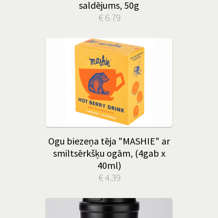
saldējums, 50g
€ 6.79
Ogu biezeņa tēja "MASHIE" ar
smiltsērkšķu ogām, (4gab x
40ml)
€ 4.39