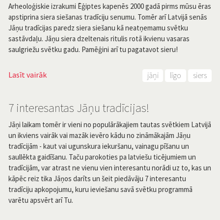
Arheoloģiskie izrakumi Ēģiptes kapenēs 2000 gadā pirms mūsu ēras
apstiprina siera siešanas tradīciju senumu. Tomēr arī Latvijā senās
Jāņu tradīcijas paredz siera siešanu kā neatņemamu svētku
sastāvdaļu. Jāņu siera dzeltenais ritulis rotā ikvienu vasaras
saulgriežu svētku gadu. Pamēģini arī tu pagatavot sieru!
Lasīt vairāk
jāņi
līgo
siers
7 interesantas Jāņu tradīcijas!
Jāņi laikam tomēr ir vieni no populārākajiem tautas svētkiem Latvijā
un ikviens vairāk vai mazāk ievēro kādu no zināmākajām Jāņu
tradīcijām - kaut vai ugunskura iekuršanu, vainagu pīšanu un
saullēkta gaidīšanu. Taču parokoties pa latviešu ticējumiem un
tradīcijām, var atrast ne vienu vien interesantu norādi uz to, kas un
kāpēc reiz tika Jāņos darīts un šeit piedāvāju 7 interesantu
tradīciju apkopojumu, kuru ieviešanu savā svētku programmā
varētu apsvērt arī Tu.