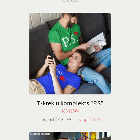
T-kreklu komplekts "P.S"
€ 28.99
iepriekš € 34.99
ietaupi € 6.00