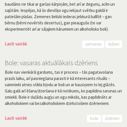
baudāms ne tikai ar garšas kārpiņām, bet arī ar degunu, acīm un
sajūtām. Iespējas, kā šo dievišķo ogu iekļaut svētku galdā ir
patiešām plašas. Zemenes lieliski iederas jebkurā ballītē – gan
bērnu (bērni novērtēs desertus), gan pieaugušo (te var
eksperimentēt arī ar sāļajiem kārumiem un alkoholisko boli).
Lasīt vairāk
zemenes
ēdieni
Bole: vasaras aktuālākais dzēriens
Bole nav vienkārši gardums, tas ir process – tās pagatavošana
prasīs laiku, arī pasniegšana parasti ir kā interesants rituāls –
saimnieki atnes stikla bļodu ar boli un ar kausiņiem to lej glāzēs.
Galu galā arī ēšana/dzeršana ir kā notikums, ko papildina sarunas un
smiekli. Bole ir dažādu augļu un ogu mikslis, kas papildināts ar
alkoholiskiem vai bezalkoholiskiem dzirkstošiem dzērieniem.
Lasīt vairāk
bole
dzērieni