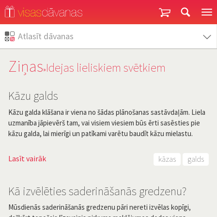
Garantija un atgriešana
Atlasīt dāvanas
Ziņas
Idejas lieliskiem svētkiem
»
Kāzu galds
Kāzu galda klāšana ir viena no šādas plānošanas sastāvdaļām. Liela
uzmanība jāpievērš tam, vai visiem viesiem būs ērti sasēsties pie
kāzu galda, lai mierīgi un patīkami varētu baudīt kāzu mielastu.
Lasīt vairāk
kāzas
galds
Kā izvēlēties saderināšanās gredzenu?
Mūsdienās saderināšanās gredzenu pāri nereti izvēlas kopīgi,