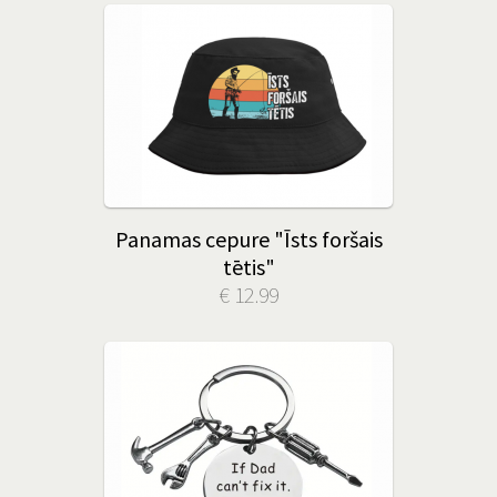
Panamas cepure "Īsts foršais
tētis"
€ 12.99