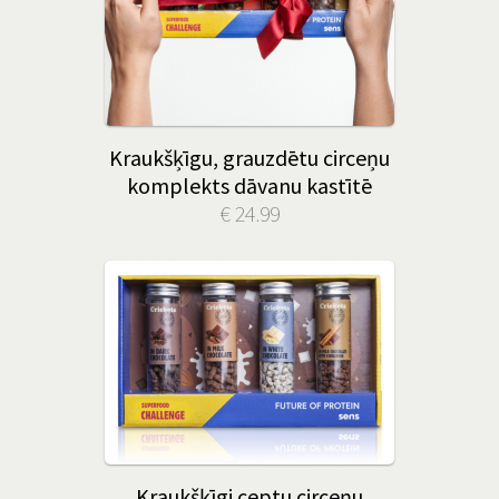
Kraukšķīgu, grauzdētu circeņu
komplekts dāvanu kastītē
€ 24.99
Kraukšķīgi ceptu circeņu