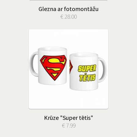
Glezna ar fotomontāžu
€ 28.00
Krūze "Super tētis"
€ 7.99