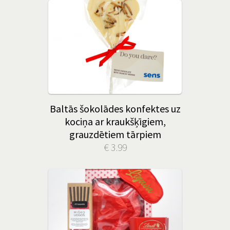
Baltās šokolādes konfektes uz
kociņa ar kraukšķīgiem,
grauzdētiem tārpiem
€ 3.99