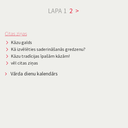
LAPA
1
2
>
Citas ziņas
Kāzu galds
Kā izvēlēties saderināšanās gredzenu?
Kāzu tradīcijas īpašām kāzām!
vēl citas ziņas
Vārda dienu kalendārs