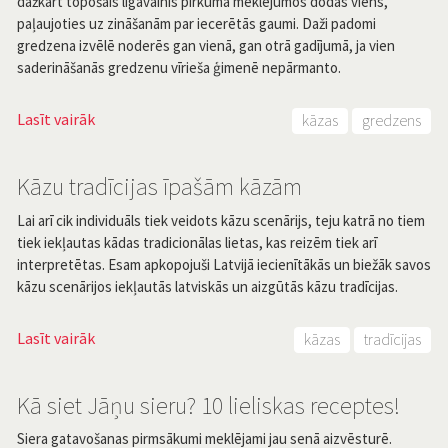
dažkārt topošais līgavainis pirkuma meklējumos dodas viens,
paļaujoties uz zināšanām par iecerētās gaumi. Daži padomi
gredzena izvēlē noderēs gan vienā, gan otrā gadījumā, ja vien
saderināšanās gredzenu vīrieša ģimenē nepārmanto.
Lasīt vairāk
kāzas
gredzens
Kāzu tradīcijas īpašām kāzām
Lai arī cik individuāls tiek veidots kāzu scenārijs, teju katrā no tiem
tiek iekļautas kādas tradicionālas lietas, kas reizēm tiek arī
interpretētas. Esam apkopojuši Latvijā iecienītākās un biežāk savos
kāzu scenārijos iekļautās latviskās un aizgūtās kāzu tradīcijas.
Lasīt vairāk
kāzas
tradīcijas
Kā siet Jāņu sieru? 10 lieliskas receptes!
Siera gatavošanas pirmsākumi meklējami jau senā aizvēsturē.