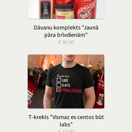
Dāvanu komplekts "Jaunā
pāra brīvdienām"
€ 34.99
T-krekls "Vismaz es centos būt
labs"
€ 15.99