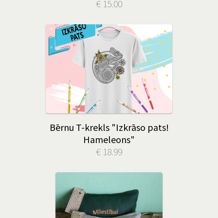
€ 15.00
Bērnu T-krekls "Izkrāso pats!
Hameleons"
€ 18.99