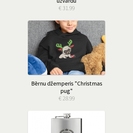
uzvārdu
€ 31.99
Bērnu džemperis "Christmas
pug"
€ 28.99