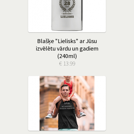
Blašķe "Lielisks" ar Jūsu
izvēlētu vārdu un gadiem
(240ml)
€ 13.99