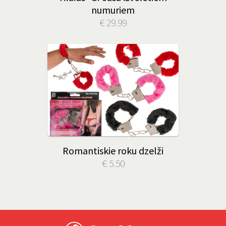
numuriem
€ 29.99
Romantiskie roku dzelži
€ 5.50