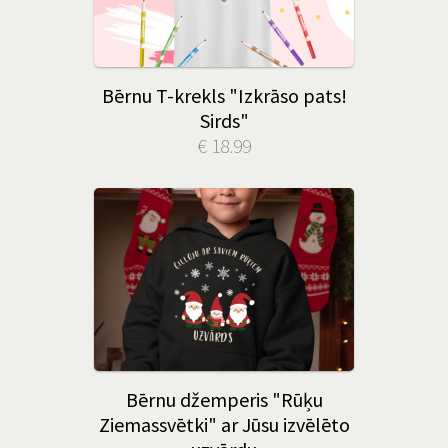
Bērnu T-krekls "Izkrāso pats!
Sirds"
€ 18.99
Bērnu džemperis "Rūķu
Ziemassvētki" ar Jūsu izvēlēto