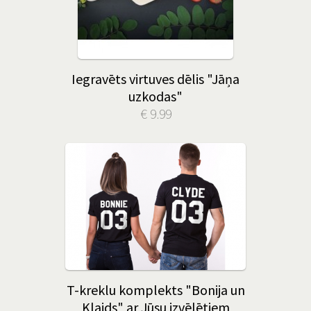
Iegravēts virtuves dēlis "Jāņa
uzkodas"
€ 9.99
T-kreklu komplekts "Bonija un
Klaids" ar Jūsu izvēlētiem