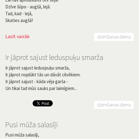
Dzīve šūpo - augšā, lejā.
Tad, kad - lejā,
Skaties augšā!
Lasīt vairāk
dzimšanas diena
Ir jāprot sajust leduspuķu smarža
Ir jāprot sajust leduspuķu smarža,
Ir jāprot noplūkt tās un dāvāt cilvēkiem.
Ir jāprot sajust - kāda vēja garša -
Un tikai tad mūs sauks par laimīgiem...
dzimšanas diena
Pusi mūža salasīji
Pusi mūža salasīji,