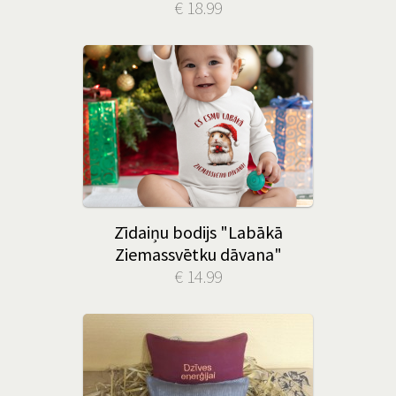
€ 18.99
Zīdaiņu bodijs "Labākā
Ziemassvētku dāvana"
€ 14.99