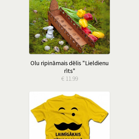
Olu ripināmais dēlis "Lieldienu
rīts"
€ 11.99