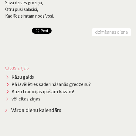
Savā dzīves groziņā,
Otru pusi salasīsi,
Kad līdz simtam nodzīvosi.
dzimšanas diena
Citas ziņas
Kāzu galds
Kā izvēlēties saderināšanās gredzenu?
Kāzu tradīcijas īpašām kāzām!
vēl citas ziņas
Vārda dienu kalendārs