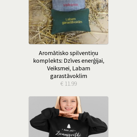
Aromātisko spilventiņu
komplekts: Dzīves enerģijai,
Veiksmei, Labam
garastāvoklim
€ 11.99