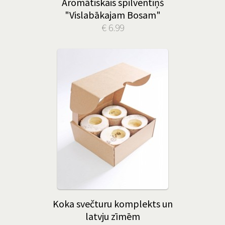
Aromātiskais spilventiņš
"Vislabākajam Bosam"
€ 6.99
Koka svečturu komplekts un
latvju zīmēm