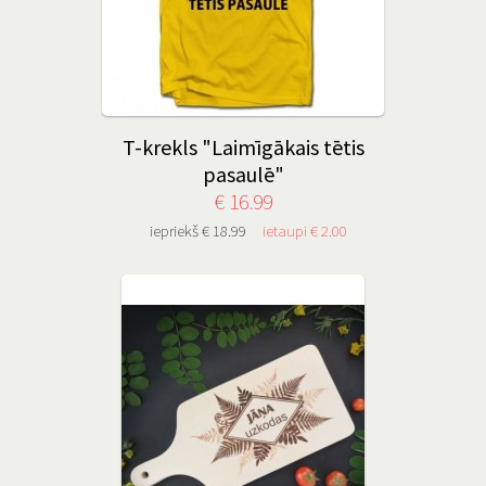
T-krekls "Laimīgākais tētis
pasaulē"
€ 16.99
iepriekš € 18.99
ietaupi € 2.00