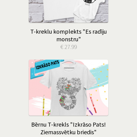
T-kreklu komplekts "Es radīju
monstru"
€ 27.99
Bērnu T-krekls "Izkrāso Pats!
Ziemassvētku briedis"