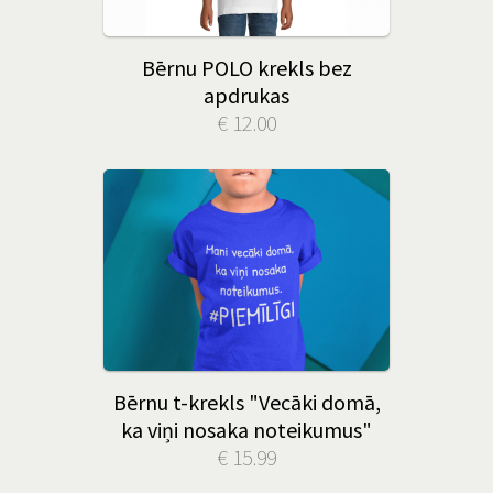
Bērnu POLO krekls bez
apdrukas
€ 12.00
Bērnu t-krekls "Vecāki domā,
ka viņi nosaka noteikumus"
€ 15.99