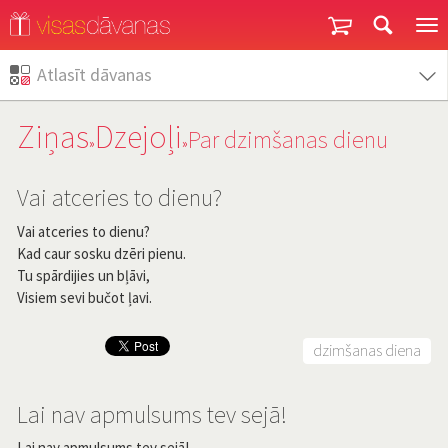
Garantija un atgriešana
Atlasīt dāvanas
Ziņas
Dzejoļi
Par dzimšanas dienu
»
»
Vai atceries to dienu?
Vai atceries to dienu?
Kad caur sosku dzēri pienu.
Tu spārdijies un bļāvi,
Visiem sevi bučot ļavi.
dzimšanas diena
Lai nav apmulsums tev sejā!
Lai nav apmulsums tev sejā!