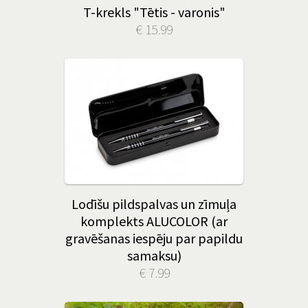
T-krekls "Tētis - varonis"
€ 15.99
Lodīšu pildspalvas un zīmuļa
komplekts ALUCOLOR (ar
gravēšanas iespēju par papildu
samaksu)
€ 7.99