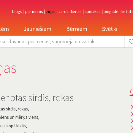
blogs
|
par mums
|
ziņas
|
vārda dienas
|
apmaksa
|
piegāde
|
lietot
etēm
Jauniešiem
Bērniem
Svētki
asīt dāvanas
pēc cenas, saņēmēja un vairāk
ņas
C
enotas sirdis, rokas
as sirdis, rokas,
viens un mērķis viens,
kas kopā lokās,