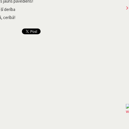
s jauns pavediens!
 šī derība
, cerībā!