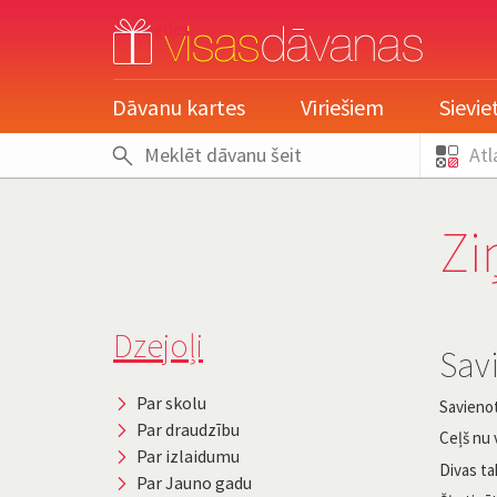
pieslēgties
Dāvanu kartes
Vīriešiem
Sievi
Atl
Zi
Dzejoļi
Savi
Par skolu
Savienot
Par draudzību
Ceļš nu 
Par izlaidumu
Divas ta
Par Jauno gadu