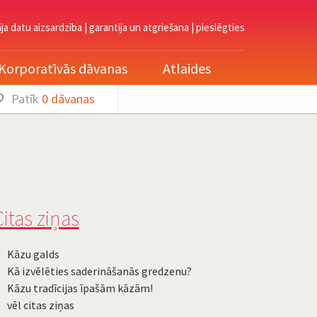
āja datu aizsardzība
|
garantija un atgriešana
|
pieslēgties
Korporatīvās dāvanas
Atlaides
Patīk
0
dāvanas
itas ziņas
Kāzu galds
Kā izvēlēties saderināšanās gredzenu?
Kāzu tradīcijas īpašām kāzām!
vēl citas ziņas