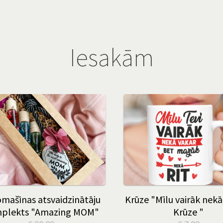
Iesakām
mašīnas atsvaidzinātāju
Krūze "Mīlu vairāk nekā
plekts "Amazing MOM"
Krūze "