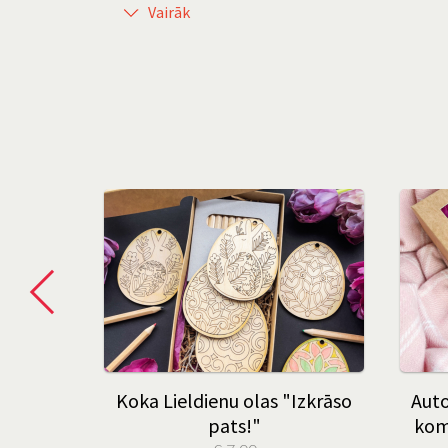
Vairāk
vētku
Koka Lieldienu olas "Izkrāso
Auto
es)
pats!"
kom