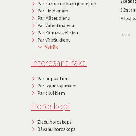
Šķetināt
Par kāzām un kāzu jubilejām
Slēgta ir
Par Lieldienām
Par Mātes dienu
Mīlestībā
Par Valentīndienu
Par Ziemassvētkiem
Iesaki
Par vīriešu dienu
Vairāk
Interesanti fakti
Par popkultūru
Par izgudrojumiem
Par cilvēkiem
Horoskopi
Ziedu horoskops
Dāvanu horoskops