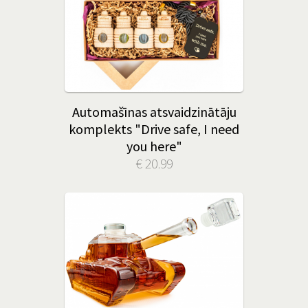
Automašīnas atsvaidzinātāju
komplekts "Drive safe, I need
you here"
€ 20.99