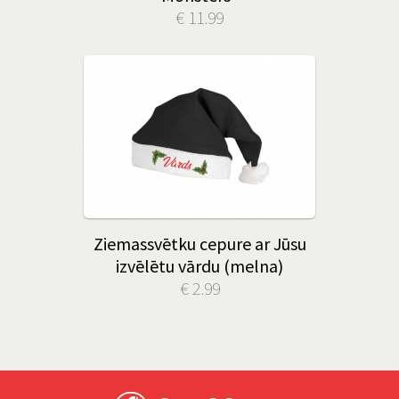
€ 11.99
Ziemassvētku cepure ar Jūsu
izvēlētu vārdu (melna)
€ 2.99