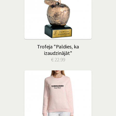
Trofeja "Paldies, ka
izaudzinājāt"
€ 22.99