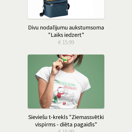
Divu nodalījumu aukstumsoma
"Laiks iedzert"
€ 15.99
Sieviešu t-krekls "Ziemassvētki
vispirms - diēta pagaidīs"
€ 15.99