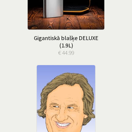
Gigantiskā blašķe DELUXE
(1.9L)
€ 44.99