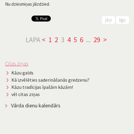
Nu dziesmiņas jāizdzied.
jāņi
līgo
LAPA
<
1
2
3
4
5
6
...
29
>
Citas ziņas
Kāzu galds
Kā izvēlēties saderināšanās gredzenu?
Kāzu tradīcijas īpašām kāzām!
vēl citas ziņas
Vārda dienu kalendārs