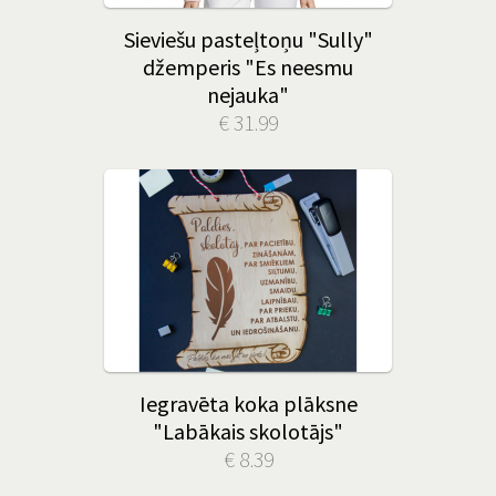
Sieviešu pasteļtoņu "Sully"
džemperis "Es neesmu
nejauka"
€ 31.99
Iegravēta koka plāksne
"Labākais skolotājs"
€ 8.39