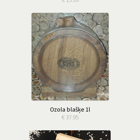
Ozola blašķe 1l
€ 37.95