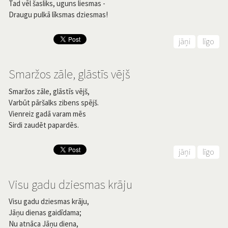
Tad vēl šasliks, uguns liesmas -
Draugu pulkā līksmas dziesmas!
jāņi
līgo
Smaržos zāle, glāstīs vējš
Smaržos zāle, glāstīs vējš,
Varbūt pāršalks zibens spējš.
Vienreiz gadā varam mēs
Sirdi zaudēt papardēs.
jāņi
līgo
Visu gadu dziesmas krāju
Visu gadu dziesmas krāju,
Jāņu dienas gaidīdama;
Nu atnāca Jāņu diena,