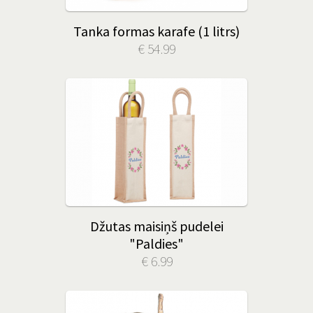
Tanka formas karafe (1 litrs)
€ 54.99
Džutas maisiņš pudelei
"Paldies"
€ 6.99