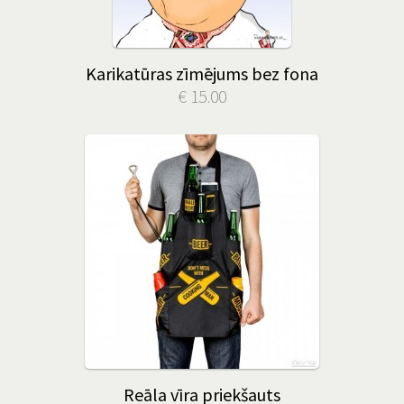
Karikatūras zīmējums bez fona
€ 15.00
Reāla vīra priekšauts