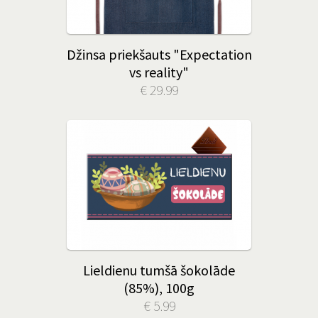
Džinsa priekšauts "Expectation
vs reality"
€ 29.99
Lieldienu tumšā šokolāde
(85%), 100g
€ 5.99