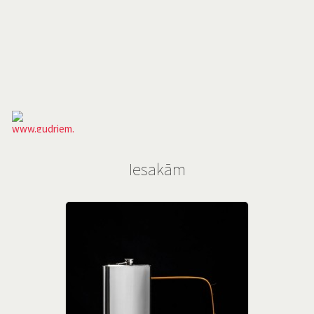
Iesakām