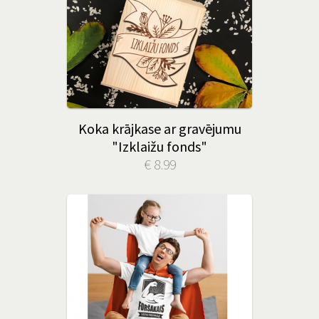
Koka krājkase ar gravējumu
"Izklaižu fonds"
€ 8.99