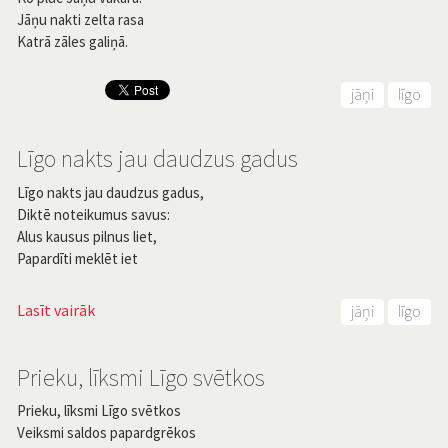
Jāņu nakti zelta rasa
Katrā zāles galiņā.
jāņi
līgo
Līgo nakts jau daudzus gadus
Līgo nakts jau daudzus gadus,
Diktē noteikumus savus:
Alus kausus pilnus liet,
Papardīti meklēt iet
Lasīt vairāk
jāņi
līgo
Prieku, līksmi Līgo svētkos
Prieku, līksmi Līgo svētkos
Veiksmi saldos papardgrēkos