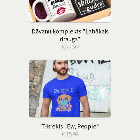
Dāvanu komplekts "Labākais
draugs"
€ 22.99
T-krekls "Ew, People"
€ 15.99