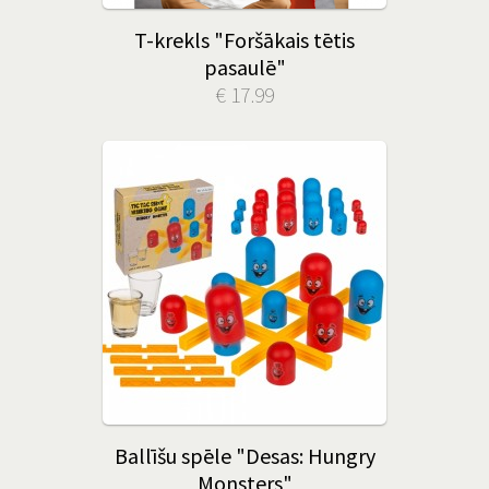
T-krekls "Foršākais tētis
pasaulē"
€ 17.99
Ballīšu spēle "Desas: Hungry
Monsters"