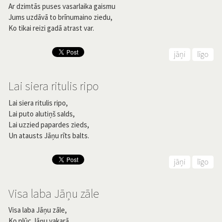
Ar dzimtās puses vasarlaika gaismu
Jums uzdāvā to brīnumaino ziedu,
Ko tikai reizi gadā atrast var.
jāņi
līgo
Lai siera ritulis ripo
Lai siera ritulis ripo,
Lai puto alutiņš salds,
Lai uzzied papardes zieds,
Un atausts Jāņu rīts balts.
jāņi
līgo
Visa laba Jāņu zāle
Visa laba Jāņu zāle,
Ko plūc Jāņu vakarā.