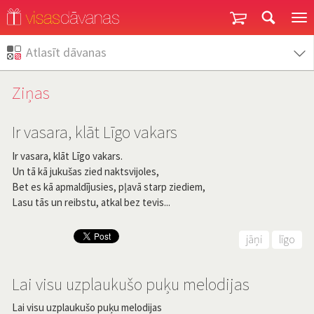
Garantija un atgriešana
Atlasīt dāvanas
Ziņas
Ir vasara, klāt Līgo vakars
Ir vasara, klāt Līgo vakars.
Un tā kā jukušas zied naktsvijoles,
Bet es kā apmaldījusies, pļavā starp ziediem,
Lasu tās un reibstu, atkal bez tevis...
jāņi
līgo
Lai visu uzplaukušo puķu melodijas
Lai visu uzplaukušo puķu melodijas