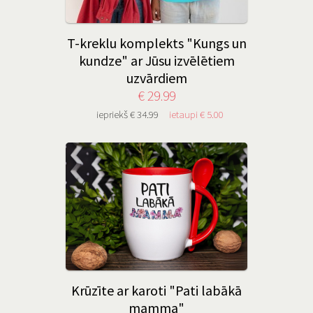
T-kreklu komplekts "Kungs un
kundze" ar Jūsu izvēlētiem
uzvārdiem
€ 29.99
iepriekš € 34.99
ietaupi € 5.00
Krūzīte ar karoti "Pati labākā
mamma"