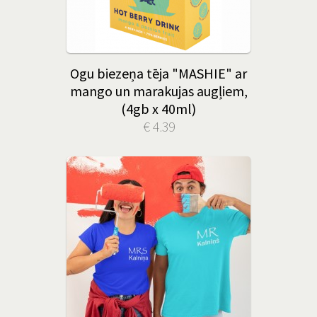
Ogu biezeņa tēja "MASHIE" ar
mango un marakujas augļiem,
(4gb x 40ml)
€ 4.39