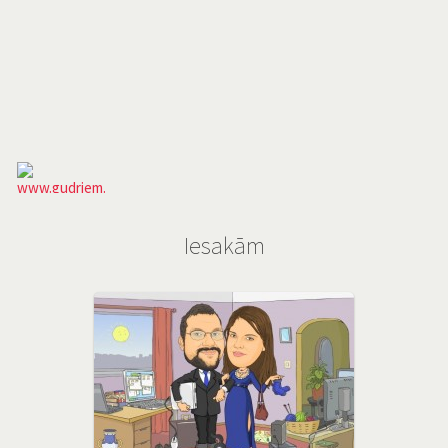
Iesakām