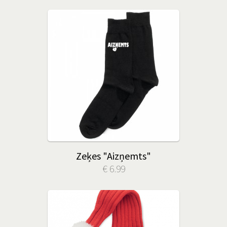
Zeķes "Aizņemts"
€ 6.99