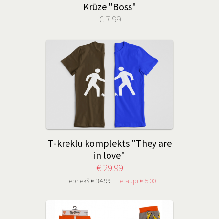
Krūze "Boss"
€ 7.99
T-kreklu komplekts "They are
in love"
€ 29.99
iepriekš € 34.99
ietaupi € 5.00