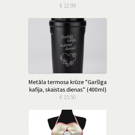
€ 12.99
Metāla termosa krūze "Garšīga
kafija, skaistas dienas" (400ml)
€ 15.50