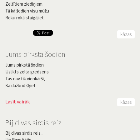
Zeltītiem ziediņiem.
Tā kā šodien visu mūžu
Roku rokā staigājiet.
kāzas
Jums pirkstā šodien
Jums pirkstā šodien
Uzlikts zelta gredzens
Tas nav tik vienkārši,
Kā dažbrīd šķiet
Lasīt vairāk
kāzas
Bij divas sirdis reiz...
Bij divas sirdis reiz...
Un līksmē tās