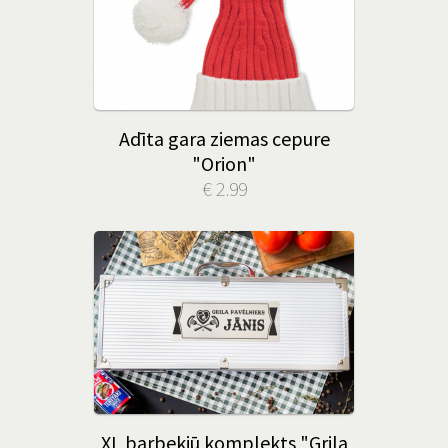
Adīta gara ziemas cepure
"Orion"
€ 2.99
XL barbekjū komplekts "Grila