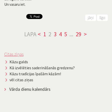
Un vasaru iet.
jāņi
līgo
LAPA
<
1
2
3
4
5
...
29
>
Citas ziņas
Kāzu galds
Kā izvēlēties saderināšanās gredzenu?
Kāzu tradīcijas īpašām kāzām!
vēl citas ziņas
Vārda dienu kalendārs