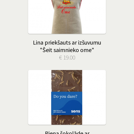
Lina priekšauts ar izšuvumu
"Šeit saimnieko ome"
€ 19.00
Piena šokolāde ar