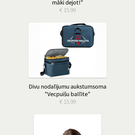
māki dejot!"
€ 15.99
Divu nodalījumu aukstumsoma
"Vecpuišu ballīte"
€ 15.99