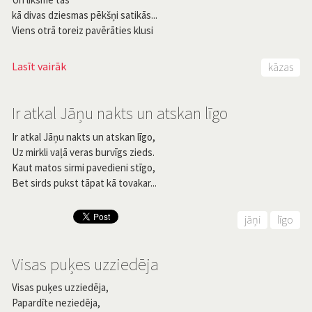
kā divas dziesmas pēkšņi satikās...
Viens otrā toreiz pavērāties klusi
Lasīt vairāk
kāzas
Ir atkal Jāņu nakts un atskan līgo
Ir atkal Jāņu nakts un atskan līgo,
Uz mirkli vaļā veras burvīgs zieds.
Kaut matos sirmi pavedieni stīgo,
Bet sirds pukst tāpat kā tovakar...
jāņi
līgo
Visas puķes uzziedēja
Visas puķes uzziedēja,
Papardīte neziedēja,