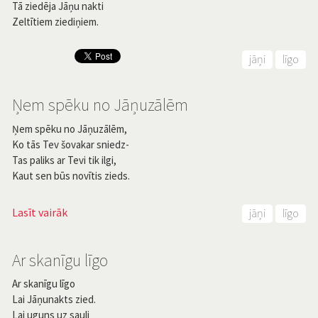
Tā ziedēja Jāņu nakti
Zeltītiem ziediņiem.
jāņi
līgo
Ņem spēku no Jāņuzālēm
Ņem spēku no Jāņuzālēm,
Ko tās Tev šovakar sniedz-
Tas paliks ar Tevi tik ilgi,
Kaut sen būs novītis zieds.
Lasīt vairāk
jāņi
līgo
Ar skanīgu līgo
Ar skanīgu līgo
Lai Jāņunakts zied.
Lai uguns uz sauli