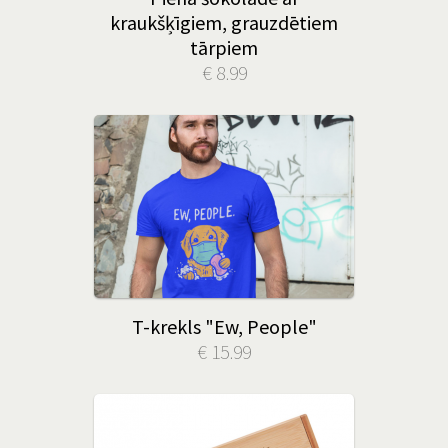
kraukšķīgiem, grauzdētiem
tārpiem
€ 8.99
T-krekls "Ew, People"
€ 15.99