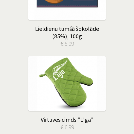
Lieldienu tumšā šokolāde
(85%), 100g
€ 5.99
Virtuves cimds "Līga"
€ 6.99