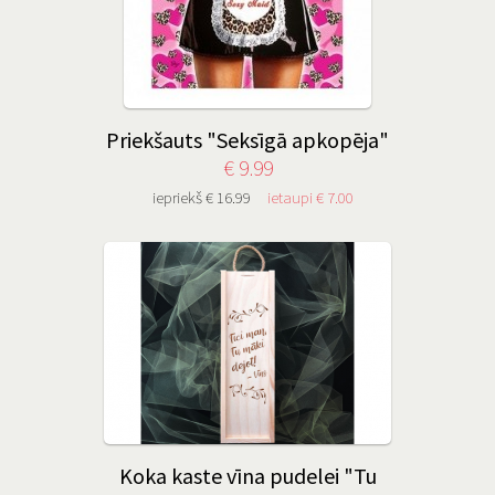
Priekšauts "Seksīgā apkopēja"
€ 9.99
iepriekš € 16.99
ietaupi € 7.00
Koka kaste vīna pudelei "Tu