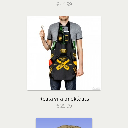
€ 44.99
Reāla vīra priekšauts
€ 29.99