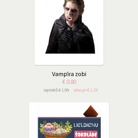
Vampīra zobi
€ 0.80
iepriekš € 1.99
ietaupi € 1.19