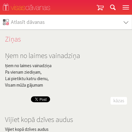
Garantija un atgriešana
Atlasīt dāvanas
Ziņas
Ņem no laimes vainadziņa
Ņem no laimes vainadziņa
Pa vienam ziediņam,
Lai pietiktu katru dienu,
Visam mūža gājumam
kāzas
Vijiet kopā dzīves audus
Vijiet kopā dzīves audus